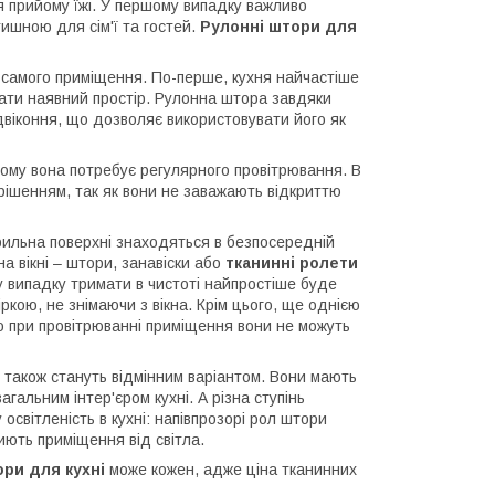
ля прийому їжі. У першому випадку важливо
тишною для сім'ї та гостей.
Рулонні штори для
самого приміщення. По-перше, кухня найчастіше
вати наявний простір. Рулонна штора завдяки
ідвіконня, що дозволяє використовувати його як
 тому вона потребує регулярного провітрювання. В
рішенням, так як вони не заважають відкриттю
арильна поверхні знаходяться в безпосередній
а вікні – штори, занавіски або
тканинні ролети
у випадку тримати в чистоті найпростіше буде
ркою, не знімаючи з вікна. Крім цього, ще однією
що при провітрюванні приміщення вони не можуть
 також стануть відмінним варіантом. Вони мають
агальним інтер'єром кухні. А різна ступінь
світленість в кухні: напівпрозорі рол штори
риють приміщення від світла.
ори для кухні
може кожен, адже ціна тканинних