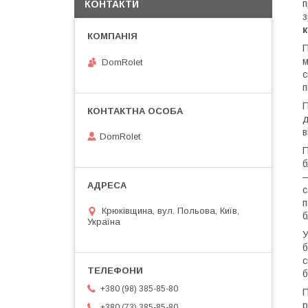
п
КОНТАКТИ
з
к
П
м
DomRolet
с
п
П
д
в
DomRolet
П
б
–
п
Крюківщина, вул. Польова, Київ,
б
Україна
У
б
с
б
+380 (98) 385-85-80
П
р
+380 (73) 385-85-80