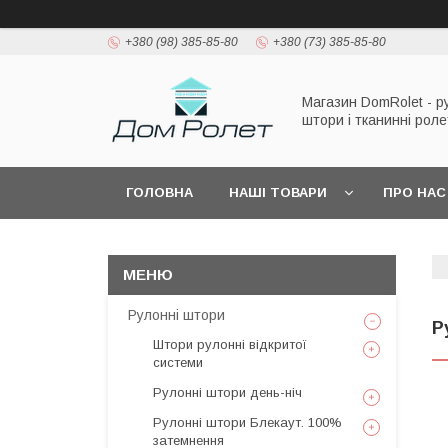
+380 (98) 385-85-80
+380 (73) 385-85-80
Магазин DomRolet - р
штори і тканинні рол
ГОЛОВНА
НАШІ ТОВАРИ
ПРО НАС
Рулонні штори
Р
Штори рулонні відкритої
системи
Рулонні штори день-ніч
Рулонні штори Блекаут. 100%
затемнення