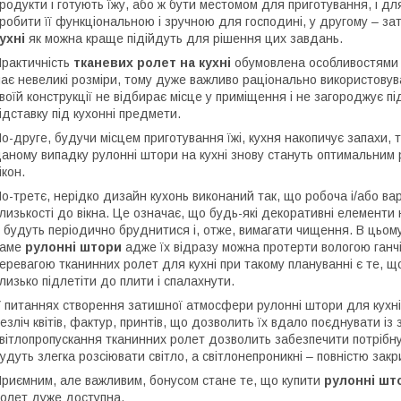
родукти і готують їжу, або ж бути местомом для приготування, і д
робити її функціональною і зручною для господині, у другому – за
ухні
як можна краще підійдуть для рішення цих завдань.
рактичність
тканевих ролет на кухні
обумовлена особливостями 
ає невеликі розміри, тому дуже важливо раціонально використову
воїй конструкції не відбирає місце у приміщення і не загороджує п
ідставку під кухонні предмети.
о-друге, будучи місцем приготування їжі, кухня накопичує запахи,
аному випадку рулонні штори на кухні знову стануть оптимальним 
ікон.
о-третє, нерідко дизайн кухонь виконаний так, що робоча і/або в
лизькості до вікна. Це означає, що будь-які декоративні елементи н
 будуть періодично бруднитися і, отже, вимагати чищення. В цьом
саме
рулонні штори
адже їх відразу можна протерти вологою ганчі
еревагою тканинних ролет для кухні при такому плануванні є те, 
лизько підлетіти до плити і спалахнути.
 питаннях створення затишної атмосфери рулонні штори для кухні
езліч квітів, фактур, принтів, що дозволить їх вдало поєднувати із з
вітлопропускання тканинних ролет дозволить забезпечити потрібну о
удуть злегка розсіювати світло, а світлонепроникні – повністю зак
риємним, але важливим, бонусом стане те, що купити
рулонні шт
олет дуже доступна.