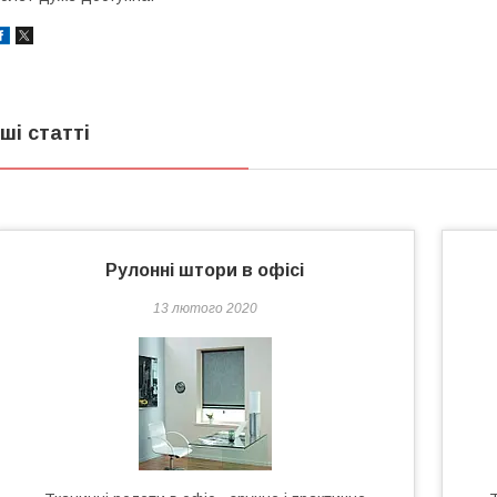
нші статті
Рулонні штори в офісі
13 лютого 2020