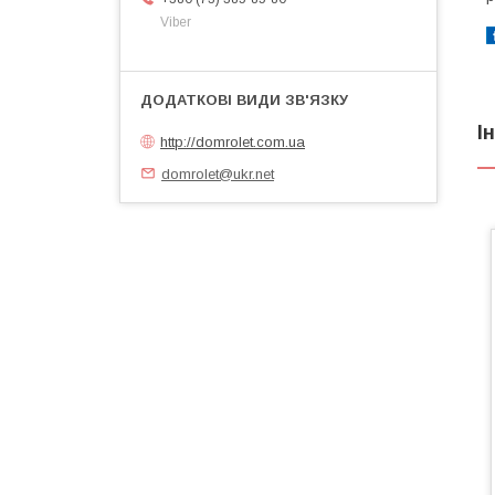
Viber
І
http://domrolet.com.ua
domrolet@ukr.net