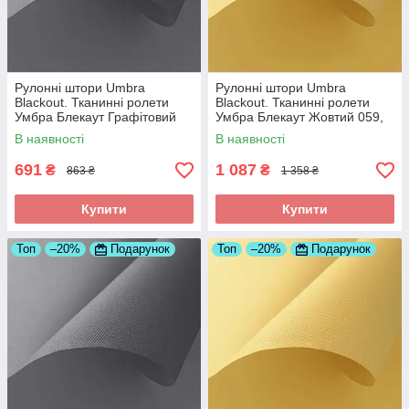
Рулонні штори Umbra
Рулонні штори Umbra
Blackout. Тканинні ролети
Blackout. Тканинні ролети
Умбра Блекаут Графітовий
Умбра Блекаут Жовтий 059,
061, 350
650
В наявності
В наявності
691
1 087
₴
₴
863 ₴
1 358 ₴
Купити
Купити
Топ
–20%
Подарунок
Топ
–20%
Подарунок