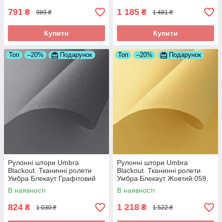
791
1 185
₴
₴
989 ₴
1 481 ₴
Купити
Купити
Топ
–20%
Подарунок
Топ
–20%
Подарунок
Рулонні штори Umbra
Рулонні штори Umbra
Blackout. Тканинні ролети
Blackout. Тканинні ролети
Умбра Блекаут Графітовий
Умбра Блекаут Жовтий 059,
061, 450
750
В наявності
В наявності
824
1 218
₴
₴
1 030 ₴
1 522 ₴