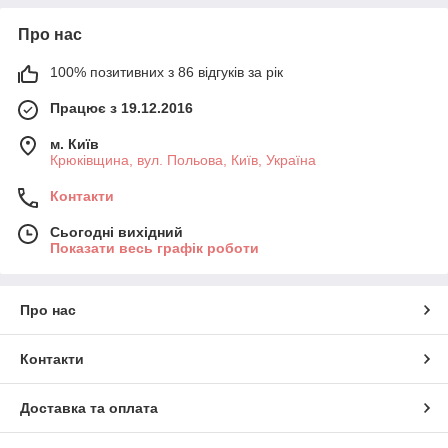
Інструкція:
https://domrolet.com.ua/cp65298-zamer-tkanevyh-rolet.html
Про нас
3. Вибираємо колір і необхідну ширину рулонних штор в див.
100% позитивних з 86 відгуків за рік
Працює з 19.12.2016
м. Київ
Крюківщина, вул. Польова, Київ, Україна
Контакти
Сьогодні вихідний
Показати весь графік роботи
Про нас
Для мобільної версії
Контакти
Доставка та оплата