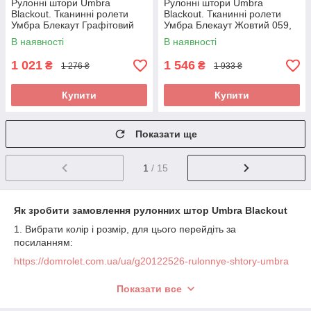
Рулонні штори Umbra
Рулонні штори Umbra
Blackout. Тканинні ролети
Blackout. Тканинні ролети
Умбра Блекаут Графітовий
Умбра Блекаут Жовтий 059,
061, 600
1000
В наявності
В наявності
1 021
1 546
₴
₴
1 276 ₴
1 933 ₴
Купити
Купити
Показати ще
1
/ 15
Як зробити замовлення рулонних штор Umbra Blackout
1. Вибрати колір і розмір, для цього перейдіть за
посиланням:
https://domrolet.com.ua/ua/g20122526-rulonnye-shtory-umbra
2. Необхідно зробити виміри рулонних штор, щоб знати
Показати все
ширину виробу.