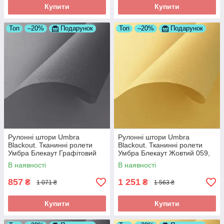
Купити
Купити
Топ
–20%
Подарунок
Топ
–20%
Подарунок
Рулонні штори Umbra
Рулонні штори Umbra
Blackout. Тканинні ролети
Blackout. Тканинні ролети
Умбра Блекаут Графітовий
Умбра Блекаут Жовтий 059,
061, 475
775
В наявності
В наявності
857
1 251
₴
₴
1 071 ₴
1 563 ₴
Купити
Купити