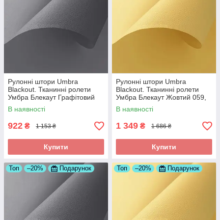
Рулонні штори Umbra
Рулонні штори Umbra
Blackout. Тканинні ролети
Blackout. Тканинні ролети
Умбра Блекаут Графітовий
Умбра Блекаут Жовтий 059,
061, 525
850
В наявності
В наявності
922
1 349
₴
₴
1 153 ₴
1 686 ₴
Купити
Купити
Топ
–20%
Подарунок
Топ
–20%
Подарунок