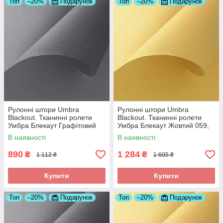
Топ
–20%
Подарунок
Топ
–20%
Подарунок
Рулонні штори Umbra
Рулонні штори Umbra
Blackout. Тканинні ролети
Blackout. Тканинні ролети
Умбра Блекаут Графітовий
Умбра Блекаут Жовтий 059,
061, 500
800
В наявності
В наявності
890
1 284
₴
₴
1 112 ₴
1 605 ₴
Купити
Купити
Топ
–20%
Подарунок
Топ
–20%
Подарунок