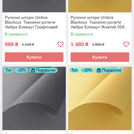
Рулонні штори Umbra
Рулонні штори Umbra
Blackout. Тканинні ролети
Blackout. Тканинні ролети
Умбра Блекаут Графітовий
Умбра Блекаут Жовтий 059,
061, 575
950
В наявності
В наявності
988
1 480
₴
₴
1 235 ₴
1 850 ₴
Купити
Купити
Топ
–20%
Подарунок
Топ
–20%
Подарунок