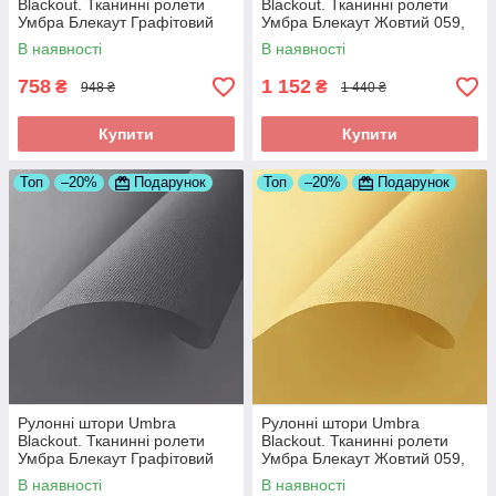
Blackout. Тканинні ролети
Blackout. Тканинні ролети
Умбра Блекаут Графітовий
Умбра Блекаут Жовтий 059,
061, 400
700
В наявності
В наявності
758
1 152
₴
₴
948 ₴
1 440 ₴
Купити
Купити
Топ
–20%
Подарунок
Топ
–20%
Подарунок
Рулонні штори Umbra
Рулонні штори Umbra
Blackout. Тканинні ролети
Blackout. Тканинні ролети
Умбра Блекаут Графітовий
Умбра Блекаут Жовтий 059,
061, 425
725
В наявності
В наявності