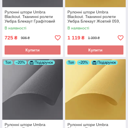
Рулонні штори Umbra
Рулонні штори Umbra
Blackout. Тканинні ролети
Blackout. Тканинні ролети
Умбра Блекаут Графітовий
Умбра Блекаут Жовтий 059,
061, 375
675
В наявності
В наявності
725
1 119
₴
₴
906 ₴
1 399 ₴
Купити
Купити
Топ
–20%
Подарунок
Топ
–20%
Подарунок
Рулонні штори Umbra
Рулонні штори Umbra