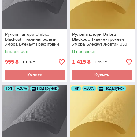
Рулонні штори Umbra
Рулонні штори Umbra
Blackout. Тканинні ролети
Blackout. Тканинні ролети
Умбра Блекаут Графітовий
Умбра Блекаут Жовтий 059,
061, 550
900
В наявності
В наявності
955
1 415
₴
₴
1 194 ₴
1 769 ₴
Купити
Купити
Топ
–20%
Подарунок
Топ
–20%
Подарунок