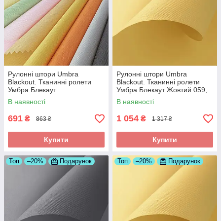
Рулонні штори Umbra
Рулонні штори Umbra
Blackout. Тканинні ролети
Blackout. Тканинні ролети
Умбра Блекаут
Умбра Блекаут Жовтий 059,
625
В наявності
В наявності
691
1 054
₴
₴
863 ₴
1 317 ₴
Купити
Купити
Топ
–20%
Подарунок
Топ
–20%
Подарунок