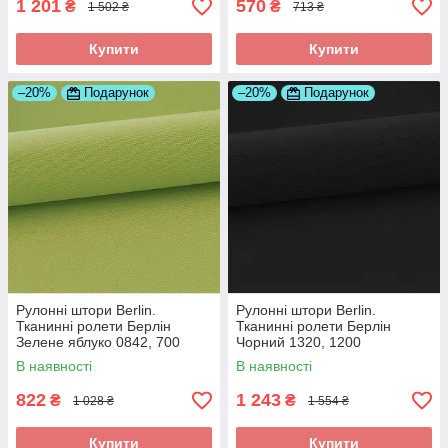
1 201
570
₴
₴
1 502 ₴
713 ₴
Купити
Купити
–20%
Подарунок
–20%
Подарунок
Рулонні штори Berlin.
Рулонні штори Berlin.
Тканинні ролети Берлін
Тканинні ролети Берлін
Зелене яблуко 0842, 700
Чорний 1320, 1200
В наявності
В наявності
822
1 243
₴
₴
1 028 ₴
1 554 ₴
Купити
Купити