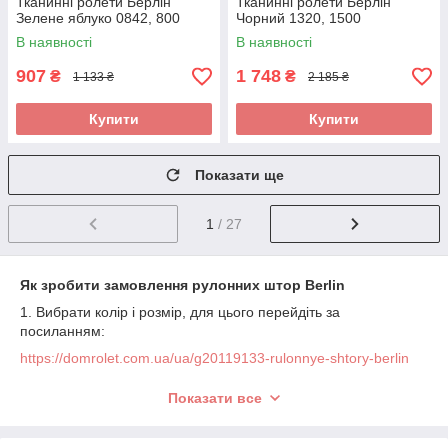
Тканинні ролети Берлін
Тканинні ролети Берлін
Зелене яблуко 0842, 800
Чорний 1320, 1500
В наявності
В наявності
907
1 748
₴
₴
1 133 ₴
2 185 ₴
Купити
Купити
Показати ще
1
/ 27
Як зробити замовлення рулонних штор Berlin
1. Вибрати колір і розмір, для цього перейдіть за
посиланням:
https://domrolet.com.ua/ua/g20119133-rulonnye-shtory-berlin
2. Необхідно зробити виміри рулонних штор, щоб знати
Показати все
ширину виробу.
Інструкція: