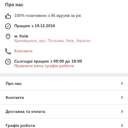
https://domrolet.com.ua/cp65298-zamer-tkanevyh-rolet.html
Про нас
3. Вибираємо колір і необхідну ширину рулонних штор в див.
100% позитивних з 86 відгуків за рік
Працює з 19.12.2016
м. Київ
Крюківщина, вул. Польова, Київ, Україна
Контакти
Сьогодні працює з 09:00 до 18:00
Показати весь графік роботи
Про нас
Для мобільної версії
Контакти
Доставка та оплата
Графік роботи