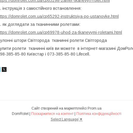
ttps://domrolet.com.ua/cp65298-zamer-tkanevyh-rolet.html
. інструкція з самостійного встановлення:
ttps://domrolet.com.ua/cp65292-instruktsiya-po-ustanovke.html
. як доглядати за тканинними ролетами:
ttps://domrolet.com.ua/cp69978-uhod-za-tkanevymi-roletami.html
улонні штори Світгорода тканинні ролети Світгорода
упити ролети тканинні київ ви можете в інтернет-магазині ДомРо
98-385-85-80 Київстар і 073-385-85-80 Lifecell.
Сайт створений на маркетплейсі
Prom.ua
DomRolet |
Поскаржитися на контент
|
Політика конфіденційності
Select Language
▼