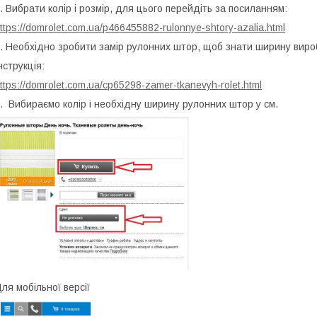
. Вибрати колір і розмір, для цього перейдіть за посиланням:
ttps://domrolet.com.ua/p466455882-rulonnye-shtory-azalia.html
. Необхідно зробити замір рулонних штор, щоб знати ширину виро
нструкція:
ttps://domrolet.com.ua/cp65298-zamer-tkanevyh-rolet.html
. Вибираємо колір і необхідну ширину рулонних штор у см.
ля мобільної версії