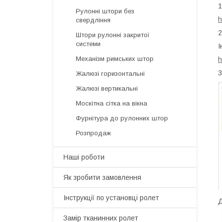
1
Рулонні штори без
h
свердління
2
Штори рулонні закритої
системи
І
Механізм римських штор
h
3
Жалюзі горизонтальні
Жалюзі вертикальні
Москітна сітка на вікна
Фурнітура до рулонних штор
Розпродаж
Наші роботи
Як зробити замовлення
Інструкції по установці ролет
Д
Замір тканинних ролет