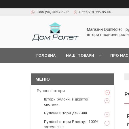
+380 (98) 385-85-80
+380 (73) 385-85-80
Магазин DomRolet - р
штори і тканинні рол
ГОЛОВНА
НАШІ ТОВАРИ
ПРО НАС
Рулонні штори
Р
Штори рулонні відкритої
системи
Рулонні штори день-ніч
Рулонні штори Блекаут. 100%
Я
затемнення