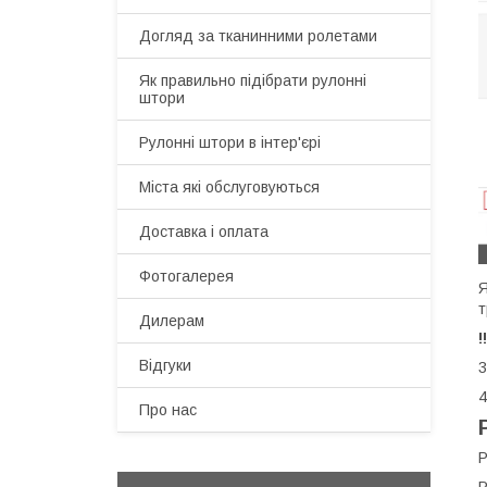
Догляд за тканинними ролетами
Як правильно підібрати рулонні
штори
Рулонні штори в інтер'єрі
Міста які обслуговуються
Доставка і оплата
Фотогалерея
Я
т
Дилерам
!
Відгуки
3
4
Про нас
Р