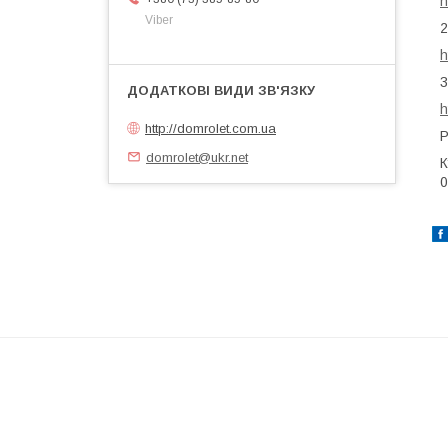
h
Viber
2
h
3
h
http://domrolet.com.ua
Р
domrolet@ukr.net
К
0