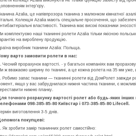
олети колекції Azalia виконують не тільки функцію захисту від про
оповненням інтер'єру.
канина Azalia, це напівпрозора тканина з малюнком кімнатної азалії
італьні. Колекція Azalia мають спеціальне просочення, що забезпе
нтибактеріальні властивості. Тканина має високі показники зносості
и комплектуємо наші тканинні ролети Azalia тільки якісною польсь
арантію на вироблену продукцію.
раїна виробник тканини Azalia: Польща.
ому варто замовити ролети в нас:
. Чесний прорахунок вартості. - у багатьох компаніях вам прорахо
и ж вважаємо ширину по тканині, а це кожна ролета на 35 мм уже,
. Робимо запас тканини — тканинні ролети від ДомРолет завжди ро
омент, якщо у вас забруднилася нижня частина тканини, є можливі
ереставити нижню планку.
ля точного розрахунку вартості ролет або будь-яких інших 
елефонами 098-385-85-80 Київстар і 073-385-85-80 Lifecell.
ермін виготовлення 3-5 днів.
Допомога покупцеві:
. Як зробити замір тканинних ролет самостійно: