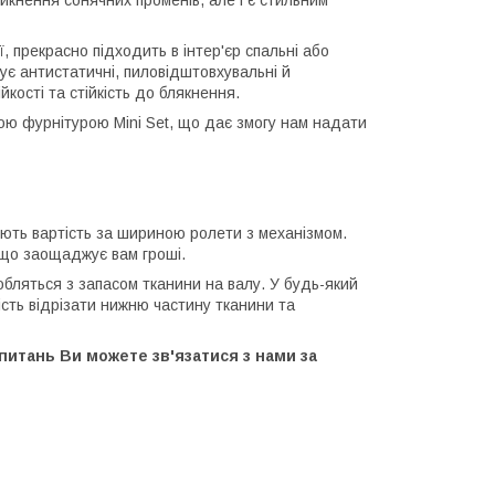
никнення сонячних променів, але і є стильним
, прекрасно підходить в інтер'єр спальні або
чує антистатичні, пиловідштовхувальні й
йкості та стійкість до блякнення.
кою фурнітурою Mini Set, що дає змогу нам надати
вують вартість за шириною ролети з механізмом.
 що заощаджує вам гроші.
бляться з запасом тканини на валу. У будь-який
сть відрізати нижню частину тканини та
питань Ви можете зв'язатися з нами за