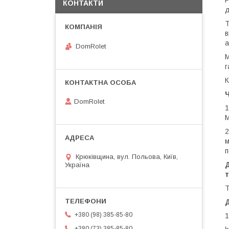
Р
КОНТАКТИ
д
Т
в
а
DomRolet
М
г
К
Ч
DomRolet
1
М
2
м
п
Крюківщина, вул. Польова, Київ,
Д
Україна
т
Т
+380 (98) 385-85-80
1
+380 (73) 385-85-80