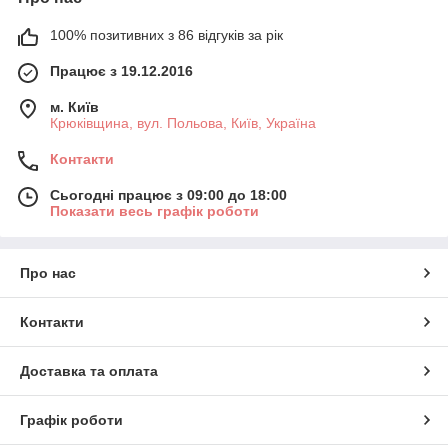
100% позитивних з 86 відгуків за рік
Працює з 19.12.2016
м. Київ
Крюківщина, вул. Польова, Київ, Україна
Якщо вашого розміру немає, то вибираємо наступний розмір
за Вашим. Наприклад, Ваша ширина 51 см, у такому випадку
Контакти
слід вибрати 52,5 див.
Сьогодні працює з 09:00 до 18:00
!!!Обов'язково вказуємо в коментарі до замовлення
Показати весь графік роботи
точну ширину і висоту виробу, яку Ви виміряли.
3. Натискаємо кнопку купити та заповнюємо всі необхідні
поля замовлення.
Про нас
4. Наш менеджер зв'яжеться з Вами для уточнення усіх
необхідних деталей.
Контакти
Рулонні штори Abris. Тканинні ролети
Абрис
Доставка та оплата
Тканинні ролети використовуються не тільки в якості захисту
від сонця, але і як декоративний елемент. Рулонні штори
Графік роботи
Abris ідеально підходять для скління практично всіх видів