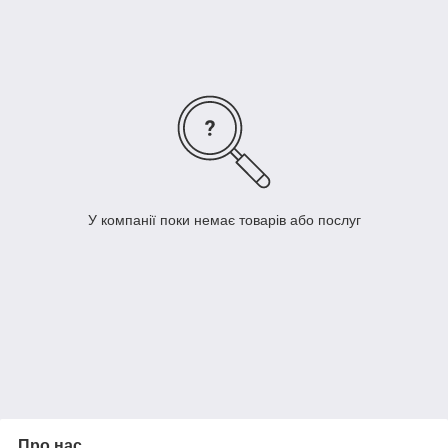
3. Вибираємо колір і необхідну ширину рулонних штор в див.
У компанії поки немає товарів або послуг
Для мобільної версії
Про нас