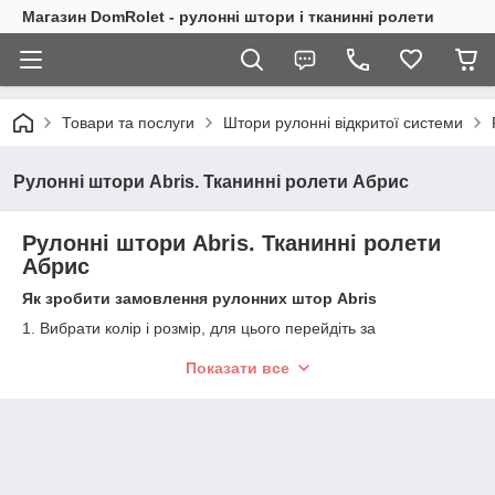
Магазин DomRolet - рулонні штори і тканинні ролети
Товари та послуги
Штори рулонні відкритої системи
Рулонні штори Abris. Тканинні ролети Абрис
Рулонні штори Abris. Тканинні ролети
Абрис
Як зробити замовлення рулонних штор Abris
1. Вибрати колір і розмір, для цього перейдіть за
посиланням:
Показати все
https://domrolet.com.ua/p466493543-rulonnye-shtory-abris.html
2. Необхідно зробити виміри рулонних штор, щоб знати
ширину виробу.
Інструкція:
https://domrolet.com.ua/cp65298-zamer-tkanevyh-rolet.html