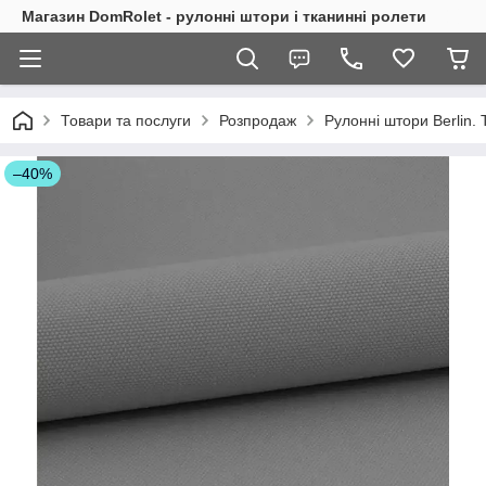
Магазин DomRolet - рулонні штори і тканинні ролети
Товари та послуги
Розпродаж
Рулонні штори Berlin.
–40%