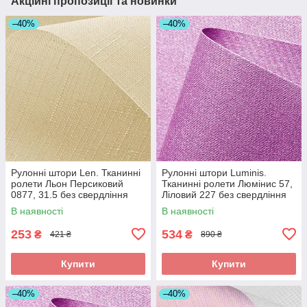
Акційні пропозиції та новинки
–40%
–40%
Рулонні штори Len. Тканинні
Рулонні штори Luminis.
ролети Льон Персиковий
Тканинні ролети Люмінис 57,
0877, 31.5 без свердління
Ліловий 227 без свердління
В наявності
В наявності
253
534
₴
₴
421 ₴
890 ₴
Купити
Купити
–40%
–40%