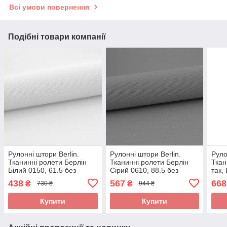
Всі умови повернення
Подібні товари компанії
Рулонні штори Berlin.
Рулонні штори Berlin.
Руло
Тканинні ролети Берлін
Тканинні ролети Берлін
Ткан
Білий 0150, 61.5 без
Сірий 0610, 88.5 без
так,
свердління
свердління
свер
438
567
668
₴
₴
730 ₴
944 ₴
Купити
Купити