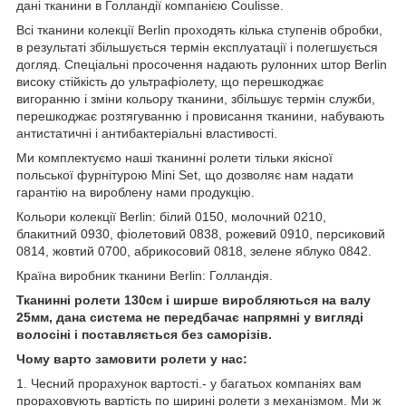
дані тканини в Голландії компанією Coulisse.
Всі тканини колекції Berlin проходять кілька ступенів обробки,
в результаті збільшується термін експлуатації і полегшується
догляд. Спеціальні просочення надають рулонних штор Berlin
високу стійкість до ультрафіолету, що перешкоджає
вигоранню і зміни кольору тканини, збільшує термін служби,
перешкоджає розтягуванню і провисання тканини, набувають
антистатичні і антибактеріальні властивості.
Ми комплектуємо наші тканинні ролети тільки якісної
польської фурнітурою Mini Set, що дозволяє нам надати
гарантію на вироблену нами продукцію.
Кольори колекції Berlin: білий 0150, молочний 0210,
блакитний 0930, фіолетовий 0838, рожевий 0910, персиковий
0814, жовтий 0700, абрикосовий 0818, зелене яблуко 0842.
Країна виробник тканини Berlin: Голландія.
Тканинні ролети 130см і ширше виробляються на валу
25мм, дана система не передбачає напрямні у вигляді
волосіні і поставляється без саморізів.
Чому варто замовити ролети у нас:
1. Чесний прорахунок вартості.- у багатьох компаніях вам
прораховують вартість по ширині ролети з механізмом. Ми ж