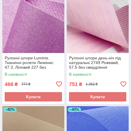
Рулонні штори Luminis.
Рулонні штори день-ніч під
Тканинні ролети Люмінис
натуральні 2749 Рожевий,
47.3, Ліловий 227 без
57.5 без свердління
свердління
В наявності
В наявності
466
751
₴
₴
777 ₴
1 252 ₴
Купити
Купити
–40%
–40%