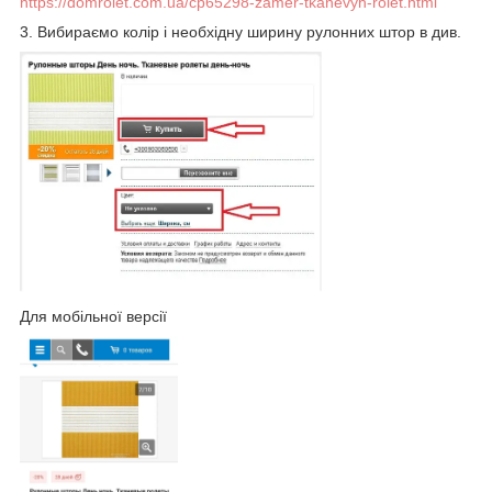
https://domrolet.com.ua/cp65298-zamer-tkanevyh-rolet.html
3. Вибираємо колір і необхідну ширину рулонних штор в див.
Для мобільної версії