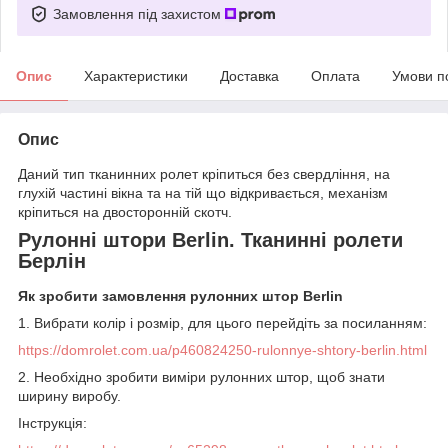
Замовлення під захистом
Опис
Характеристики
Доставка
Оплата
Умови п
Опис
Даний тип тканинних ролет кріпиться без свердління, на
глухій частині вікна та на тій що відкривається, механізм
кріпиться на двосторонній скотч.
Рулонні штори Berlin. Тканинні ролети
Берлін
Як зробити замовлення рулонних штор Berlin
1. Вибрати колір і розмір, для цього перейдіть за посиланням:
https://domrolet.com.ua/p460824250-rulonnye-shtory-berlin.html
2. Необхідно зробити виміри рулонних штор, щоб знати
ширину виробу.
Інструкція: