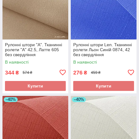
Рулонні штори "A". Тканинні
Рулонні штори Len. Тканинні
ролети "А" 42.5, Латте 605
ролети Льон Синій 0874, 42
без свердління
без свердління
В наявності
В наявності
344
276
₴
₴
574 ₴
459 ₴
Купити
Купити
–40%
–40%