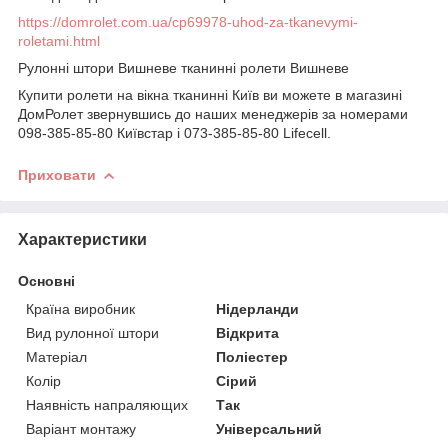
https://domrolet.com.ua/cp69978-uhod-za-tkanevymi-
roletami.html
Рулонні штори Вишневе тканинні ролети Вишневе
Купити ролети на вікна тканинні Київ ви можете в магазині
ДомРолет звернувшись до наших менеджерів за номерами
098-385-85-80 Київстар і 073-385-85-80 Lifecell.
Приховати
Характеристики
Основні
Країна виробник
Нідерланди
Вид рулонної штори
Відкрита
Матеріал
Поліестер
Колір
Сірий
Наявність напраляющих
Так
Варіант монтажу
Універсальний