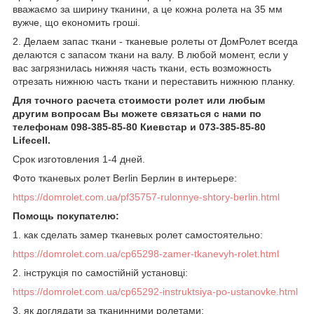
вважаємо за ширину тканини, а це кожна ролета на 35 мм
вужче, що економить гроші.
2. Делаем запас ткани - тканевые ролеты от ДомРолет всегда
делаются с запасом ткани на валу. В любой момент, если у
вас загрязнилась нижняя часть ткани, есть возможность
отрезать нижнюю часть ткани и переставить нижнюю планку.
Для точного расчета стоимости ролет или любым
другим вопросам Вы можете связаться с нами по
телефонам 098-385-85-80 Киевстар и 073-385-85-80
Lifecell.
Срок изготовления 1-4 дней.
Фото тканевых ролет Berlin Берлин в интерьере:
https://domrolet.com.ua/pf35757-rulonnye-shtory-berlin.html
Помощь покупателю:
1. как сделать замер тканевых ролет самостоятельно:
https://domrolet.com.ua/cp65298-zamer-tkanevyh-rolet.html
2. інструкція по самостійній установці:
https://domrolet.com.ua/cp65292-instruktsiya-po-ustanovke.html
3. як доглядати за тканинними ролетами: