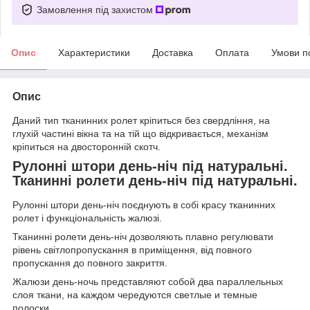
Замовлення під захистом
Опис
Характеристики
Доставка
Оплата
Умови п
Опис
Даний тип тканинних ролет кріпиться без свердління, на
глухій частині вікна та на тій що відкривається, механізм
кріпиться на двосторонній скотч.
Рулонні штори день-ніч під натуральні.
Тканинні ролети день-ніч під натуральні.
Рулонні штори день-ніч поєднують в собі красу тканинних
ролет і функціональність жалюзі.
Тканинні ролети день-ніч дозволяють плавно регулювати
рівень світлопропускання в приміщення, від повного
пропускання до повного закриття.
Жалюзи день-ночь представляют собой два параллельных
слоя ткани, на каждом чередуются светлые и темные
полоски.