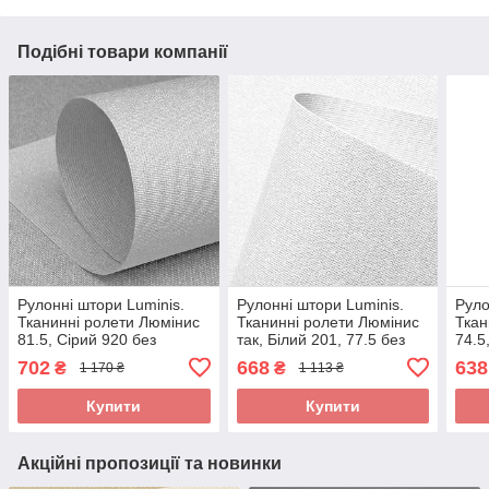
Подібні товари компанії
Рулонні штори Luminis.
Рулонні штори Luminis.
Руло
Тканинні ролети Люмінис
Тканинні ролети Люмінис
Ткан
81.5, Сірий 920 без
так, Білий 201, 77.5 без
74.5
свердління
свердління
свер
702
668
638
₴
₴
1 170 ₴
1 113 ₴
Купити
Купити
Акційні пропозиції та новинки