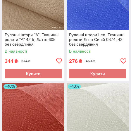
Рулонні штори "A". Тканинні
Рулонні штори Len. Тканинні
ролети "А" 42.5, Латте 605
ролети Льон Синій 0874, 42
без свердління
без свердління
В наявності
В наявності
344
276
₴
₴
574 ₴
459 ₴
Купити
Купити
–40%
–40%