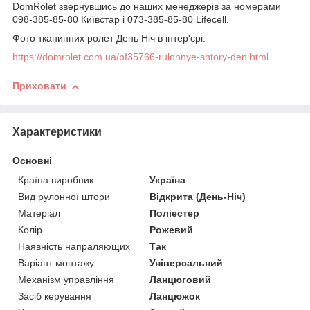
DomRolet звернувшись до наших менеджерів за номерами
098-385-85-80 Київстар і 073-385-85-80 Lifecell.
Фото тканинних ролет День Ніч в інтер'єрі:
https://domrolet.com.ua/pf35766-rulonnye-shtory-den.html
Приховати
Характеристики
Основні
Країна виробник
Україна
Вид рулонної штори
Відкрита (День-Ніч)
Матеріал
Поліестер
Колір
Рожевий
Наявність напраляющих
Так
Варіант монтажу
Універсальний
Механізм управління
Ланцюговий
Засіб керування
Ланцюжок