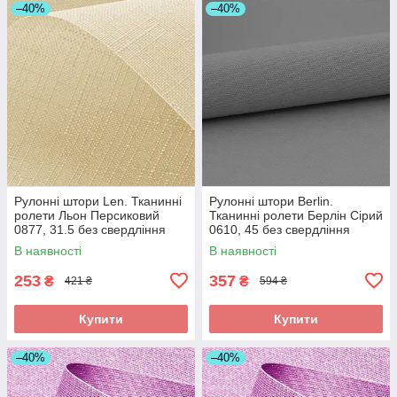
–40%
–40%
Рулонні штори Len. Тканинні
Рулонні штори Berlin.
ролети Льон Персиковий
Тканинні ролети Берлін Сірий
0877, 31.5 без свердління
0610, 45 без свердління
В наявності
В наявності
253
357
₴
₴
421 ₴
594 ₴
Купити
Купити
–40%
–40%