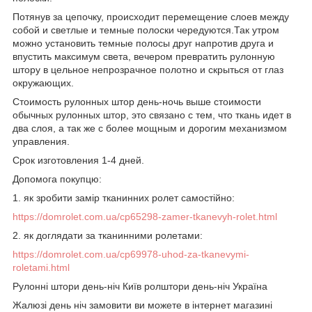
Потянув за цепочку, происходит перемещение слоев между
собой и светлые и темные полоски чередуются.Так утром
можно установить темные полосы друг напротив друга и
впустить максимум света, вечером превратить рулонную
штору в цельное непрозрачное полотно и скрыться от глаз
окружающих.
Стоимость рулонных штор день-ночь выше стоимости
обычных рулонных штор, это связано с тем, что ткань идет в
два слоя, а так же с более мощным и дорогим механизмом
управления.
Срок изготовления 1-4 дней.
Допомога покупцю:
1. як зробити замір тканинних ролет самостійно:
https://domrolet.com.ua/cp65298-zamer-tkanevyh-rolet.html
2. як доглядати за тканинними ролетами:
https://domrolet.com.ua/cp69978-uhod-za-tkanevymi-
roletami.html
Рулонні штори день-ніч Київ ролштори день-ніч Україна
Жалюзі день ніч замовити ви можете в інтернет магазині