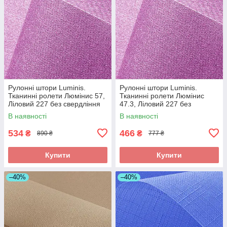
Рулонні штори Luminis.
Рулонні штори Luminis.
Тканинні ролети Люмінис 57,
Тканинні ролети Люмінис
Ліловий 227 без свердління
47.3, Ліловий 227 без
свердління
В наявності
В наявності
534
466
₴
₴
890 ₴
777 ₴
Купити
Купити
–40%
–40%