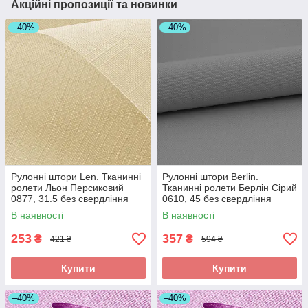
Акційні пропозиції та новинки
–40%
–40%
Рулонні штори Len. Тканинні
Рулонні штори Berlin.
ролети Льон Персиковий
Тканинні ролети Берлін Сірий
0877, 31.5 без свердління
0610, 45 без свердління
В наявності
В наявності
253
357
₴
₴
421 ₴
594 ₴
Купити
Купити
–40%
–40%