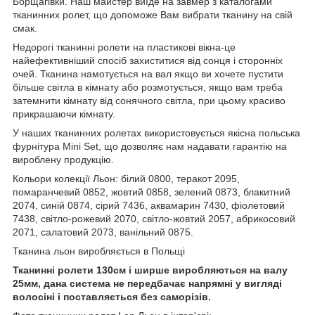
Борщагівки. Наш майстер виїде на завмер з каталогами
тканинних ролет, що допоможе Вам вибрати тканину на свій
смак.
Недорогі тканинні ролети на пластикові вікна-це
найефективніший спосіб захиститися від сонця і сторонніх
очей. Тканина намотується на вал якщо ви хочете пустити
більше світла в кімнату або розмотується, якщо вам треба
затемнити кімнату від сонячного світла, при цьому красиво
прикрашаючи кімнату.
У наших тканинних ролетах використовується якісна польська
фурнітура Mini Set, що дозволяє нам надавати гарантію на
вироблену продукцію.
Кольори колекції Льон: білий 0800, теракот 2095,
помаранчевий 0852, жовтий 0858, зелений 0873, блакитний
2074, синій 0874, сірий 7436, аквамарин 7430, фіолетовий
7438, світло-рожевий 2070, світло-жовтий 2057, абрикосовий
2071, салатовий 2073, ванільний 0875.
Тканина льон виробляється в Польщі
Тканинні ролети 130см і ширше виробляються на валу
25мм, дана система не передбачає напрямні у вигляді
волосіні і поставляється без саморізів.