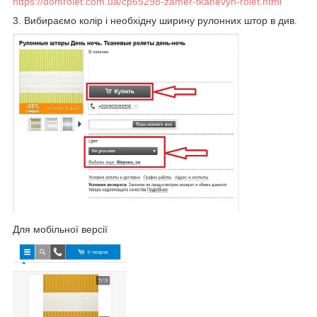
https://domrolet.com.ua/cp65298-zamer-tkanevyh-rolet.html
3. Вибираємо колір і необхідну ширину рулонних штор в див.
Для мобільної версії