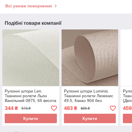
Всі умови повернення
Подібні товари компанії
Рулонні штори Len.
Рулонні штори Luminis.
Руло
Тканинні ролети Льон
Тканинні ролети Люмінис
Ткан
Ванільний 0875, 65 висота
49.5, Какао 904 без
(Дюн
65x110 без свердління
свердління
без 
344
483
459
₴
₴
573 ₴
805 ₴
Купити
Купити