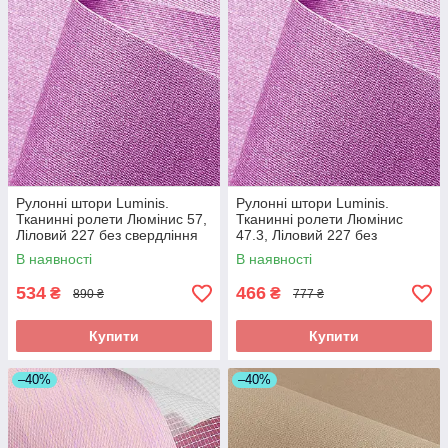
Рулонні штори Luminis.
Рулонні штори Luminis.
Тканинні ролети Люмінис 57,
Тканинні ролети Люмінис
Ліловий 227 без свердління
47.3, Ліловий 227 без
свердління
В наявності
В наявності
534
466
₴
₴
890 ₴
777 ₴
Купити
Купити
–40%
–40%