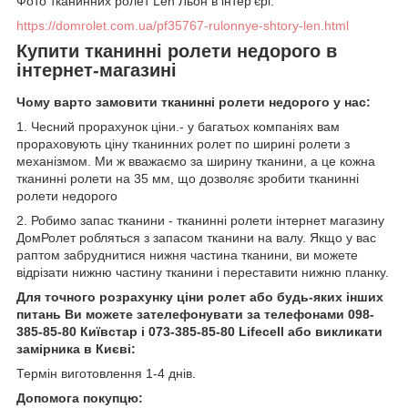
Фото тканинних ролет Len Льон в інтер'єрі:
https://domrolet.com.ua/pf35767-rulonnye-shtory-len.html
Купити тканинні ролети недорого в
інтернет-магазині
Чому варто замовити тканинні ролети недорого у нас:
1. Чесний прорахунок ціни.- у багатьох компаніях вам
прораховують ціну тканинних ролет по ширині ролети з
механізмом. Ми ж вважаємо за ширину тканини, а це кожна
тканинні ролети на 35 мм, що дозволяє зробити тканинні
ролети недорого
2. Робимо запас тканини - тканинні ролети інтернет магазину
ДомРолет робляться з запасом тканини на валу. Якщо у вас
раптом забруднитися нижня частина тканини, ви можете
відрізати нижню частину тканини і переставити нижню планку.
Для точного розрахунку ціни ролет або будь-яких інших
питань Ви можете зателефонувати за телефонами 098-
385-85-80 Київстар і 073-385-85-80 Lifecell або викликати
замірника в Києві:
Термін виготовлення 1-4 днів.
Допомога покупцю: