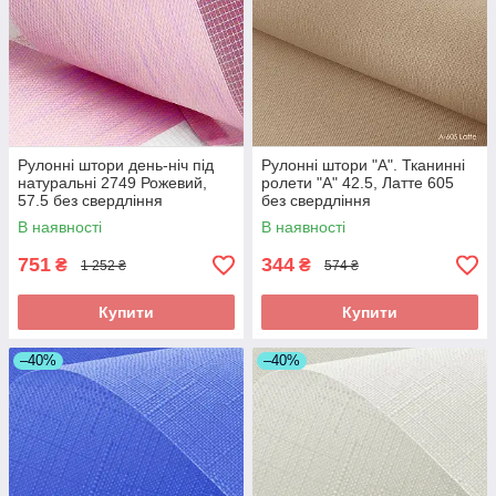
Рулонні штори день-ніч під
Рулонні штори "A". Тканинні
натуральні 2749 Рожевий,
ролети "А" 42.5, Латте 605
57.5 без свердління
без свердління
В наявності
В наявності
751
344
₴
₴
1 252 ₴
574 ₴
Купити
Купити
–40%
–40%