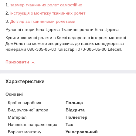
1.
завмер тканинних ролет самостійно
2.
інструкція з монтажу тканинних ролет
3.
Догляд за тканинними ролетами
Рулонні штори Біла Церква Тканинні ролети Біла Церква
Купити тканинні ролети в Києві недорого
в інтернет магазині
ДомРолет ви можете звернувшись до наших менеджерів за
номерами 098-385-85-80 Київстар і 073-385-85-80 Lifecell.
Приховати
Характеристики
Основні
Країна виробник
Польща
Вид рулонної штори
Відкрита
Матеріал
Поліестер
Наявність напраляющих
Так
Варіант монтажу
Універсальний