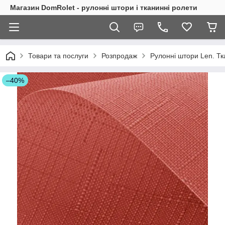
Магазин DomRolet - рулонні штори і тканинні ролети
Товари та послуги
Розпродаж
Рулонні штори Len. Тк
–40%