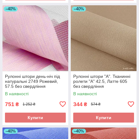
–40%
–40%
Рулонні штори день-ніч під
Рулонні штори "A". Тканинні
натуральні 2749 Рожевий,
ролети "А" 42.5, Латте 605
57.5 без свердління
без свердління
В наявності
В наявності
751
344
₴
₴
1 252 ₴
574 ₴
Купити
Купити
–40%
–40%