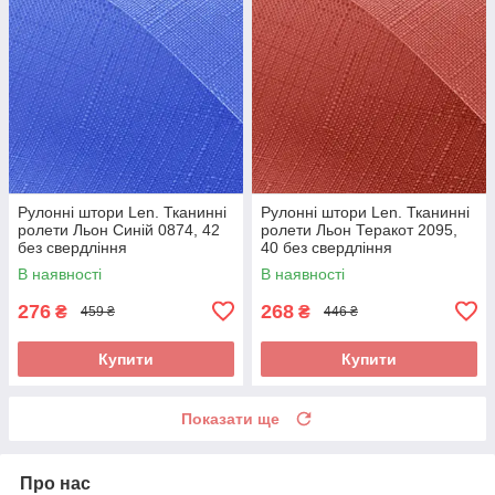
Рулонні штори Len. Тканинні
Рулонні штори Len. Тканинні
ролети Льон Синій 0874, 42
ролети Льон Теракот 2095,
без свердління
40 без свердління
В наявності
В наявності
276
268
₴
₴
459 ₴
446 ₴
Купити
Купити
Показати ще
Про нас