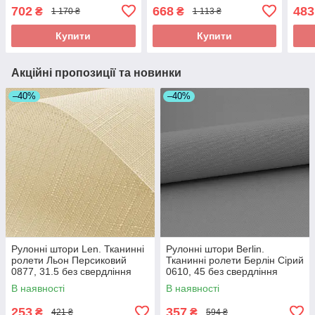
свердління
свердління
свер
702
668
483
₴
₴
1 170 ₴
1 113 ₴
Купити
Купити
Акційні пропозиції та новинки
–40%
–40%
Рулонні штори Len. Тканинні
Рулонні штори Berlin.
ролети Льон Персиковий
Тканинні ролети Берлін Сірий
0877, 31.5 без свердління
0610, 45 без свердління
В наявності
В наявності
253
357
₴
₴
421 ₴
594 ₴