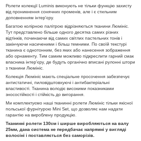
Ролети колекції Luminis виконують не тільки функцію захисту
від проникнення сонячних променів, але і є стильним
доповненням інтер'єру.
Багатою колірною палітрою відрізняються тканини Люмініс.
Тут представлено більше одного десятка самих різних
відтінків, починаючи від самих світлих пастельних тонів і
закінчуючи насиченими і більш темними. По своїй текстурі
тканина є однотонним, без яких або нанесення зображення
або орнаменту. Тим самим можливо підкреслити гарний смак
власника інтер'єру, де будуть органічно вписані рулонні штори
з тканини Люмініс.
Колекція Люмініс мають спеціальне просочення забезпечує
антистатичні, пиловідштовхуючі і антибактеріальні
властивості. Тканина володіє високими показниками
зносостійкості і стійкість до вигорання.
Ми комплектуємо наші тканинні ролети Люмініс тільки якісної
польської фурнітурою Mini Set, що дозволяє нам надати
гарантію на вироблену продукцію.
Тканинні ролети 130см і ширше виробляються на валу
25мм, дана система не передбачає напрямні у вигляді
волосіні і поставляється без саморізів.