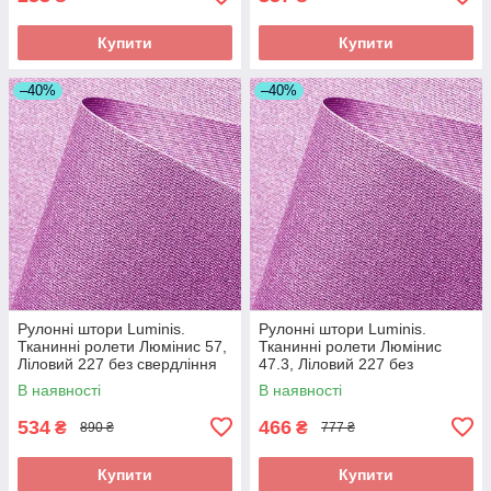
Купити
Купити
–40%
–40%
Рулонні штори Luminis.
Рулонні штори Luminis.
Тканинні ролети Люмінис 57,
Тканинні ролети Люмінис
Ліловий 227 без свердління
47.3, Ліловий 227 без
свердління
В наявності
В наявності
534
466
₴
₴
890 ₴
777 ₴
Купити
Купити