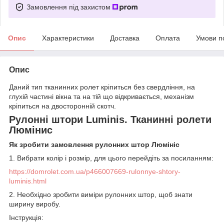
Замовлення під захистом
Опис
Характеристики
Доставка
Оплата
Умови п
Опис
Даний тип тканинних ролет кріпиться без свердління, на
глухій частині вікна та на тій що відкривається, механізм
кріпиться на двосторонній скотч.
Рулонні штори Luminis. Тканинні ролети
Люмінис
Як зробити замовлення рулонних штор Люмініс
1. Вибрати колір і розмір, для цього перейдіть за посиланням:
https://domrolet.com.ua/p466007669-rulonnye-shtory-
luminis.html
2. Необхідно зробити виміри рулонних штор, щоб знати
ширину виробу.
Інструкція: