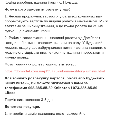
Країна виробник тканини Люмініс: Польща.
Чому варто замовити ролети у нас:
1. Чесний прорахунок вартості.- у багатьох компаніях вам
прораховують вартість по ширині ролети з механізмом. Ми ж
вважаємо за ширину тканини, а це кожна ролета на 35 мм
вужче, що економить гроші.
2. Робимо запас тканини - тканинні ролети від ДомРолет
завжди робляться з запасом тканини на валу. У будь-який
момент, якщо у вас забруднилася нижня частина тканини, є
можливість відрізати нижню частину тканини і переставити
нижню планку.
Фото тканинних ролет Люмінис в інтер'єрі:
https://domrolet.com.ua/pf35775-rulonnye-shtory-luminis.html
Для точного розрахунку вартості ролет або будь-яких
інших питань, Ви можете зв'язатися з нами за
телефонами 098-385-85-80 Київстар і 073-385-85-80
Lifecell.
Термін виготовлення 3-5 днів.
Допомога покупцю:
1. як зробити замір тканинних ролет самостійно: