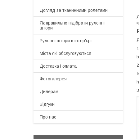
Догляд за тканинними ролетами
Д
к
Як правильно підібрати рулонні
штори
Рулонні штори в інтер'єрі
1
Міста які обслуговуються
h
2
Доставка і оплата
І
Фотогалерея
h
3
Дилерам
Відгуки
Про нас