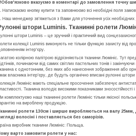
!!Обов'язково вказуємо в коментарі до замовлення точну ши
. Натискаємо кнопку купити та заповнюємо всі необхідні поля замо
. Наш менеджер зв'яжеться з Вами для уточнення усіх необхідних
Рулонні штори Luminis. Тканинні ролети Люмі
улонні штори Luminis – це зручний і практичний вид сонцезахисног
олети колекції Luminis виконують не тільки функцію захисту від пр
оповненням інтер'єру.
агатою колірною палітрою відрізняються тканини Люмініс. Тут пре
ідтінків, починаючи від самих світлих пастельних тонів і закінчуючи
канина є однотонним, без яких або нанесення зображення або ор
мак власника інтер'єру, де будуть органічно вписані рулонні штори 
олекція Люмініс мають спеціальне просочення забезпечує антистати
ластивості. Тканина володіє високими показниками зносостійкості і 
и комплектуємо наші тканинні ролети Люмініс тільки якісної польс
арантію на вироблену продукцію.
Тканинні ролети 130см і ширше виробляються на валу 25мм,
игляді волосіні і поставляється без саморізів.
раїна виробник тканини Люмініс: Польща.
ому варто замовити ролети у нас: