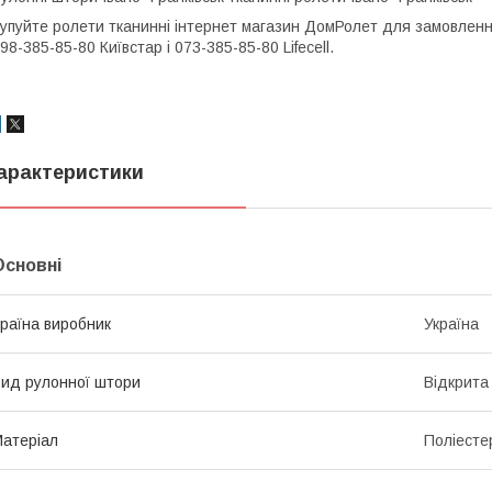
упуйте ролети тканинні інтернет магазин ДомРолет для замовлен
98-385-85-80 Київстар і 073-385-85-80 Lifecell.
арактеристики
Основні
раїна виробник
Україна
ид рулонної штори
Відкрита
атеріал
Поліесте