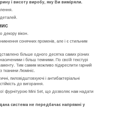
рину і висоту виробу, яку Ви виміряли.
влення.
 деталей.
нис
о декору вікон.
оникнення сонячних променів, але і є стильним
дставлено більше одного десятка самих різних
 насиченими і більш темними. По своїй текстурі
наменту. Тим самим можливо підкреслити гарний
з тканини Люмініс.
чні, пиловідштовхуючі і антибактеріальні
стійкість до вигорання.
ької фурнітурою Mini Set, що дозволяє нам надати
 дана система не передбачає напрямні у