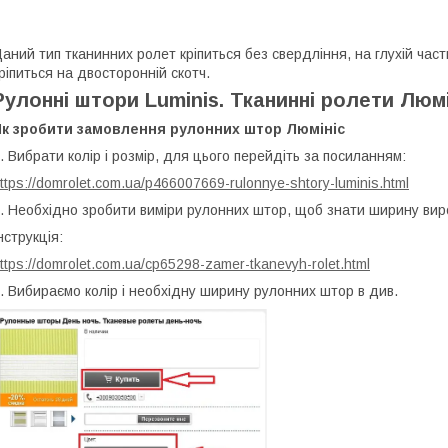
аний тип тканинних ролет кріпиться без свердління, на глухій части
ріпиться на двосторонній скотч.
Рулонні штори Luminis. Тканинні ролети Люм
Як зробити замовлення рулонних штор Люмініс
. Вибрати колір і розмір, для цього перейдіть за посиланням:
ttps://domrolet.com.ua/p466007669-rulonnye-shtory-luminis.html
. Необхідно зробити виміри рулонних штор, щоб знати ширину вир
нструкція:
ttps://domrolet.com.ua/cp65298-zamer-tkanevyh-rolet.html
. Вибираємо колір і необхідну ширину рулонних штор в див.