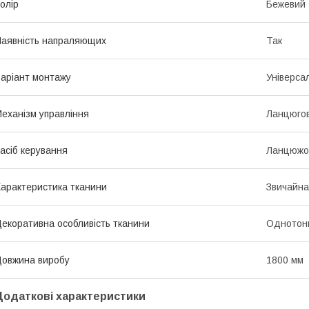
олір
Бежевий
аявність напраляющих
Так
аріант монтажу
Універса
еханізм управління
Ланцюго
асіб керування
Ланцюжо
арактеристика тканини
Звичайна
екоративна особливість тканини
Однотон
овжина виробу
1800 мм
Додаткові характеристики