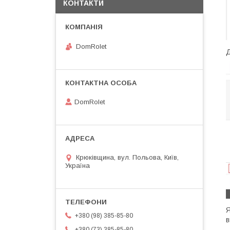
КОНТАКТИ
DomRolet
Д
DomRolet
Крюківщина, вул. Польова, Київ,
Україна
Я
+380 (98) 385-85-80
в
+380 (73) 385-85-80