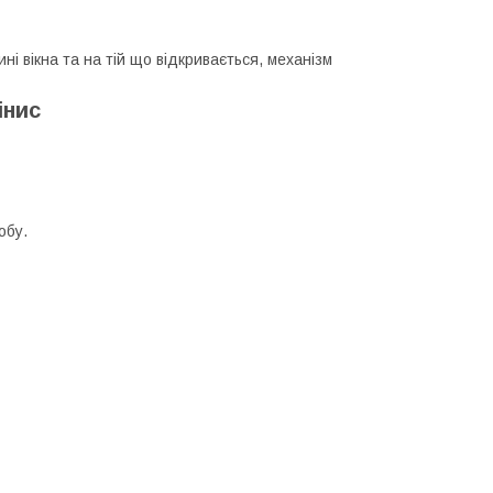
ні вікна та на тій що відкривається, механізм
інис
обу.