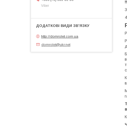
!
Viber
3
4
Р
http://domrolet.com.ua
Р
domrolet@ukr.net
д
Б
в
т
с
К
в
М
г
в
К
Ч