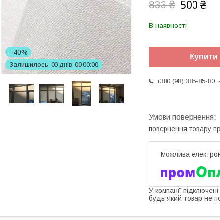
500 ₴
833 ₴
В наявності
–40%
Купити
Залишилось
0
0
днів
0
0
0
0
0
0
+380 (98) 385-85-80
повернення товару п
У компанії підключені
будь-який товар не п