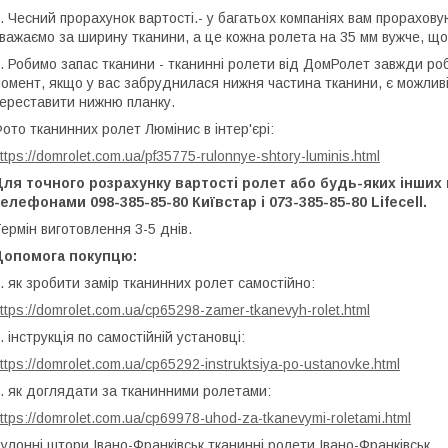
. Чесний прорахунок вартості.- у багатьох компаніях вам прорахову
важаємо за ширину тканини, а це кожна ролета на 35 мм вужче, що
. Робимо запас тканини - тканинні ролети від ДомРолет завжди роб
омент, якщо у вас забруднилася нижня частина тканини, є можливі
ереставити нижню планку.
ото тканинних ролет Люмінис в інтер'єрі:
ttps://domrolet.com.ua/pf35775-rulonnye-shtory-luminis.html
ля точного розрахунку вартості ролет або будь-яких інших 
елефонами 098-385-85-80 Київстар і 073-385-85-80 Lifecell.
ермін виготовлення 3-5 днів.
Допомога покупцю:
. як зробити замір тканинних ролет самостійно:
ttps://domrolet.com.ua/cp65298-zamer-tkanevyh-rolet.html
. інструкція по самостійній установці:
ttps://domrolet.com.ua/cp65292-instruktsiya-po-ustanovke.html
. як доглядати за тканинними ролетами:
ttps://domrolet.com.ua/cp69978-uhod-za-tkanevymi-roletami.html
улонні штори Івано-Франківськ тканинні ролети Івано-Франківськ