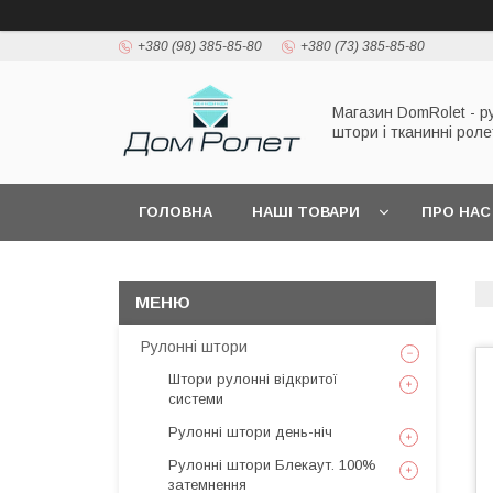
+380 (98) 385-85-80
+380 (73) 385-85-80
Магазин DomRolet - р
штори і тканинні рол
ГОЛОВНА
НАШІ ТОВАРИ
ПРО НАС
Рулонні штори
Штори рулонні відкритої
системи
Рулонні штори день-ніч
Рулонні штори Блекаут. 100%
затемнення