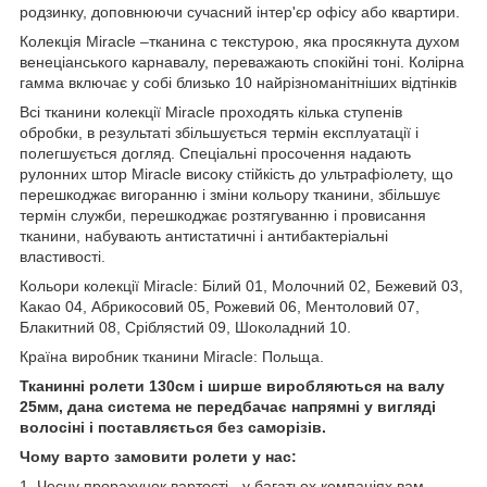
родзинку, доповнюючи сучасний інтер'єр офісу або квартири.
Колекція Miracle –тканина c текстурою, яка просякнута духом
венеціанського карнавалу, переважають спокійні тоні. Колірна
гамма включає у собі близько 10 найрізноманітніших відтінків
Всі тканини колекції Miracle проходять кілька ступенів
обробки, в результаті збільшується термін експлуатації і
полегшується догляд. Спеціальні просочення надають
рулонних штор Miracle високу стійкість до ультрафіолету, що
перешкоджає вигоранню і зміни кольору тканини, збільшує
термін служби, перешкоджає розтягуванню і провисання
тканини, набувають антистатичні і антибактеріальні
властивості.
Кольори колекції Miracle: Білий 01, Молочний 02, Бежевий 03,
Какао 04, Абрикосовий 05, Рожевий 06, Ментоловий 07,
Блакитний 08, Сріблястий 09, Шоколадний 10.
Країна виробник тканини Miracle: Польща.
Тканинні ролети 130см і ширше виробляються на валу
25мм, дана система не передбачає напрямні у вигляді
волосіні і поставляється без саморізів.
Чому варто замовити ролети у нас:
1. Чесну прорахунок вартості.- у багатьох компаніях вам