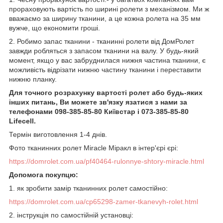
прораховують вартість по ширині ролети з механізмом. Ми ж
вважаємо за ширину тканини, а це кожна ролета на 35 мм
вужче, що економити гроші.
2. Робимо запас тканини - тканинні ролети від ДомРолет
завжди робляться з запасом тканини на валу. У будь-який
момент, якщо у вас забруднилася нижня частина тканини, є
можливість відрізати нижню частину тканини і переставити
нижню планку.
Для точного розрахунку вартості ролет або будь-яких
інших питань, Ви можете зв'язку язатися з нами за
телефонами 098-385-85-80 Київстар і 073-385-85-80
Lifecell.
Термін виготовлення 1-4 днів.
Фото тканинних ролет Miracle Міракл в інтер'єрі єрі:
https://domrolet.com.ua/pf40464-rulonnye-shtory-miracle.html
Допомога покупцю:
1. як зробити замір тканинних ролет самостійно:
https://domrolet.com.ua/cp65298-zamer-tkanevyh-rolet.html
2. інструкція по самостійній установці: