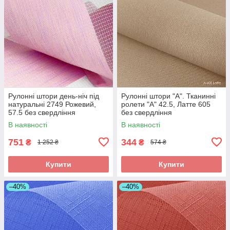
Рулонні штори день-ніч під
Рулонні штори "A". Тканинні
натуральні 2749 Рожевий,
ролети "А" 42.5, Латте 605
57.5 без свердління
без свердління
В наявності
В наявності
751
344
₴
₴
1 252 ₴
574 ₴
Купити
Купити
–40%
–40%