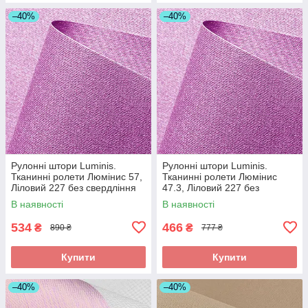
–40%
–40%
Рулонні штори Luminis.
Рулонні штори Luminis.
Тканинні ролети Люмінис 57,
Тканинні ролети Люмінис
Ліловий 227 без свердління
47.3, Ліловий 227 без
свердління
В наявності
В наявності
534
466
₴
₴
890 ₴
777 ₴
Купити
Купити
–40%
–40%