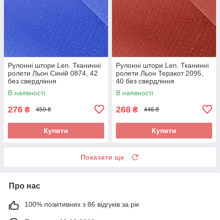
Рулонні штори Len. Тканинні
Рулонні штори Len. Тканинні
ролети Льон Синій 0874, 42
ролети Льон Теракот 2095,
без свердління
40 без свердління
В наявності
В наявності
276
268
₴
₴
459 ₴
446 ₴
Купити
Купити
Показати ще
Про нас
100% позитивних з 86 відгуків за рік