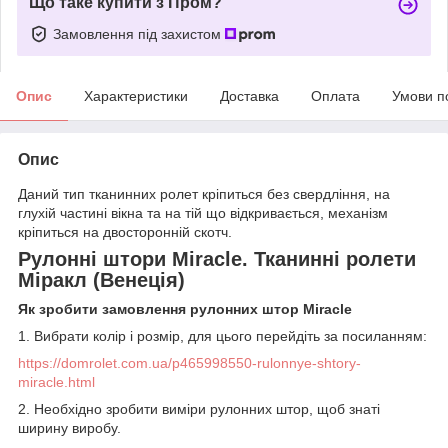
Що таке купити з Пром?
Замовлення під захистом
Опис
Характеристики
Доставка
Оплата
Умови п
Опис
Даний тип тканинних ролет кріпиться без свердління, на
глухій частині вікна та на тій що відкривається, механізм
кріпиться на двосторонній скотч.
Рулонні штори Miracle. Тканинні ролети
Міракл (Венеція)
Як зробити замовлення рулонних штор Miracle
1. Вибрати колір і розмір, для цього перейдіть за посиланням:
https://domrolet.com.ua/p465998550-rulonnye-shtory-
miracle.html
2. Необхідно зробити виміри рулонних штор, щоб знаті
ширину виробу.