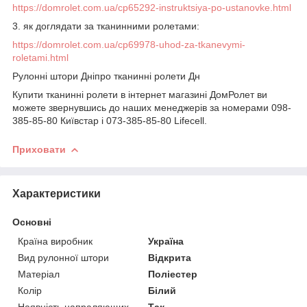
https://domrolet.com.ua/cp65292-instruktsiya-po-ustanovke.html
3. як доглядати за тканинними ролетами:
https://domrolet.com.ua/cp69978-uhod-za-tkanevymi-
roletami.html
Рулонні штори Дніпро тканинні ролети Дн
Купити тканинні ролети в інтернет магазині ДомРолет ви
можете звернувшись до наших менеджерів за номерами 098-
385-85-80 Київстар і 073-385-85-80 Lifecell.
Приховати
Характеристики
Основні
Країна виробник
Україна
Вид рулонної штори
Відкрита
Матеріал
Поліестер
Колір
Білий
Наявність напраляющих
Так