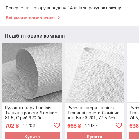
Повернення товару впродовж 14 днів за рахунок покупця
Всі умови повернення
Подібні товари компанії
Рулонні штори Luminis.
Рулонні штори Luminis.
Руло
Тканинні ролети Люмінис
Тканинні ролети Люмінис
Ткан
81.5, Сірий 920 без
так, Білий 201, 77.5 без
74.5
свердління
свердління
свер
702
668
638
₴
₴
1 170 ₴
1 113 ₴
Купити
Купити