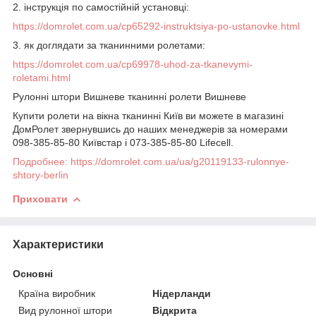
2. інструкція по самостійній установці:
https://domrolet.com.ua/cp65292-instruktsiya-po-ustanovke.html
3. як доглядати за тканинними ролетами:
https://domrolet.com.ua/cp69978-uhod-za-tkanevymi-
roletami.html
Рулонні штори Вишневе тканинні ролети Вишневе
Купити ролети на вікна тканинні Київ ви можете в магазині
ДомРолет звернувшись до наших менеджерів за номерами
098-385-85-80 Київстар і 073-385-85-80 Lifecell.
Подробнее: https://domrolet.com.ua/ua/g20119133-rulonnye-
shtory-berlin
Приховати
Характеристики
Основні
Країна виробник
Нідерланди
Вид рулонної штори
Відкрита