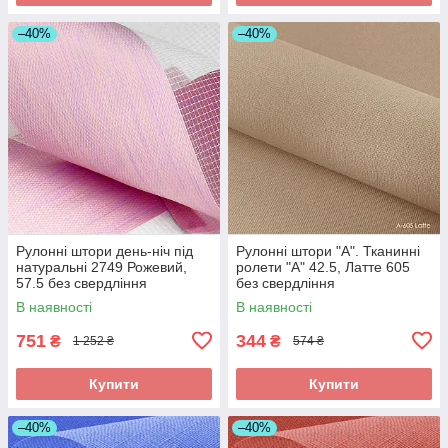
–40%
–40%
Рулонні штори день-ніч під
Рулонні штори "A". Тканинні
натуральні 2749 Рожевий,
ролети "А" 42.5, Латте 605
57.5 без свердління
без свердління
В наявності
В наявності
751
344
₴
₴
1 252 ₴
574 ₴
Купити
Купити
–40%
–40%