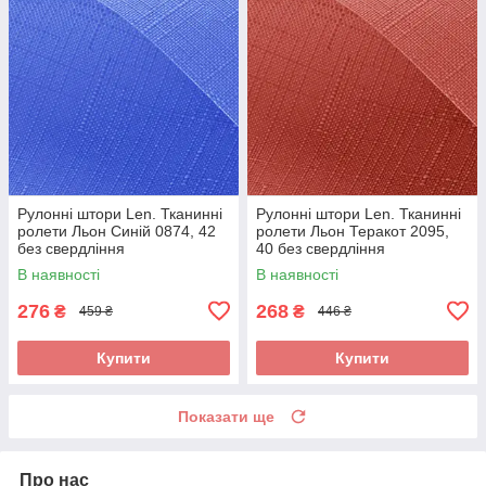
Рулонні штори Len. Тканинні
Рулонні штори Len. Тканинні
ролети Льон Синій 0874, 42
ролети Льон Теракот 2095,
без свердління
40 без свердління
В наявності
В наявності
276
268
₴
₴
459 ₴
446 ₴
Купити
Купити
Показати ще
Про нас