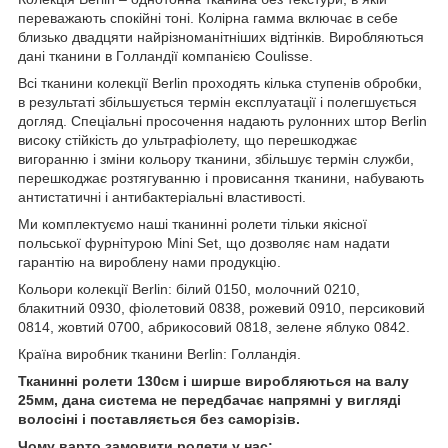
переважають спокійні тоні. Колірна гамма включає в себе
близько двадцяти найрізноманітніших відтінків. Виробляються
дані тканини в Голландії компанією Coulisse.
Всі тканини колекції Berlin проходять кілька ступенів обробки,
в результаті збільшується термін експлуатації і полегшується
догляд. Спеціальні просочення надають рулонних штор Berlin
високу стійкість до ультрафіолету, що перешкоджає
вигоранню і зміни кольору тканини, збільшує термін служби,
перешкоджає розтягуванню і провисання тканини, набувають
антистатичні і антибактеріальні властивості.
Ми комплектуємо наші тканинні ролети тільки якісної
польської фурнітурою Mini Set, що дозволяє нам надати
гарантію на вироблену нами продукцію.
Кольори колекції Berlin: білий 0150, молочний 0210,
блакитний 0930, фіолетовий 0838, рожевий 0910, персиковий
0814, жовтий 0700, абрикосовий 0818, зелене яблуко 0842.
Країна виробник тканини Berlin: Голландія.
Тканинні ролети 130см і ширше виробляються на валу
25мм, дана система не передбачає напрямні у вигляді
волосіні і поставляється без саморізів.
Чому варто замовити ролети у нас: