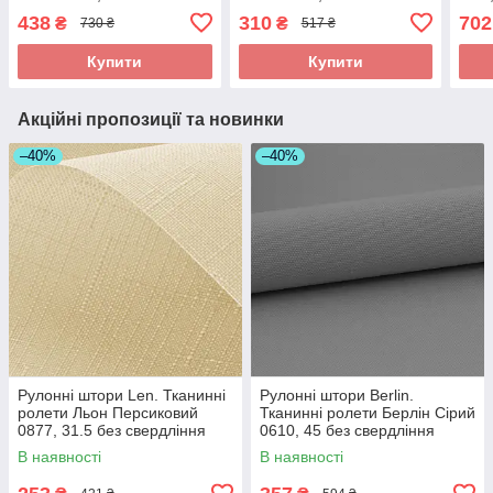
свердління
свердління
свер
438
310
702
₴
₴
730 ₴
517 ₴
Купити
Купити
Акційні пропозиції та новинки
–40%
–40%
Рулонні штори Len. Тканинні
Рулонні штори Berlin.
ролети Льон Персиковий
Тканинні ролети Берлін Сірий
0877, 31.5 без свердління
0610, 45 без свердління
В наявності
В наявності