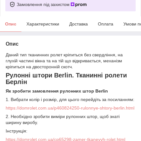
Замовлення під захистом
Опис
Характеристики
Доставка
Оплата
Умови п
Опис
Даний тип тканинних ролет кріпиться без свердління, на
глухій частині вікна та на тій що відкривається, механізм
кріпиться на двосторонній скотч.
Рулонні штори Berlin. Тканинні ролети
Берлін
Як зробити замовлення рулонних штор Berlin
1. Вибрати колір і розмір, для цього перейдіть за посиланням:
https://domrolet.com.ua/p460824250-rulonnye-shtory-berlin.html
2. Необхідно зробити виміри рулонних штор, щоб знаті
ширину виробу.
Інструкція:
https://domrolet.com.ua/cp65298-zamer-tkanevyh-rolet.html