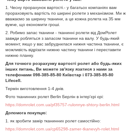
1. Чесну прорахунок вартості.- у багатьох компаніях вам
прораховують вартість по ширині ролети з механізмом. Ми ж
вважаємо за ширину тканини, а це кожна ролета на 35 мм
вужче, що економити гроші.
2. Робимо запас тканини - тканинні ролети від ДомРолет
завжди робляться з запасом тканини на валу. У будь-який
момент, якщо у вас забруднилася нижня частина тканини, є
можливість відрізати нижню частину тканини і переставити
нижню планку.
Для точного розрахунку вартості ролет або будь-яких
інших питань, Ви можете зв'язку язатися з нами за
телефонами 098-385-85-80 Київстар і 073-385-85-80
Lifecell.
Термін виготовлення 1-4 днів.
Фото тканинних ролет Berlin Берлін в інтер'єрі єрі:
https://domrolet.com.ua/pf35757-rulonnye-shtory-berlin.html
Допомога покупцю:
1. як зробити замір тканинних ролет самостійно:
https://domrolet.com.ua/cp65298-zamer-tkanevyh-rolet.html