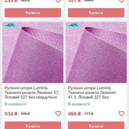
253
357
₴
₴
421 ₴
594 ₴
Купити
Купити
–40%
–40%
Рулонні штори Luminis.
Рулонні штори Luminis.
Тканинні ролети Люмінис 57,
Тканинні ролети Люмінис
Ліловий 227 без свердління
47.3, Ліловий 227 без
свердління
В наявності
В наявності
534
466
₴
₴
890 ₴
777 ₴
Купити
Купити