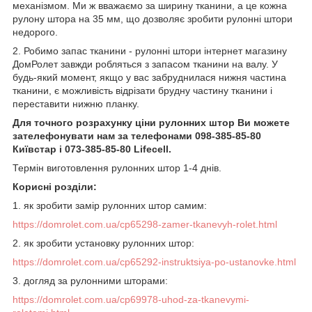
механізмом. Ми ж вважаємо за ширину тканини, а це кожна
рулону штора на 35 мм, що дозволяє зробити рулонні штори
недорого.
2. Робимо запас тканини - рулонні штори інтернет магазину
ДомРолет завжди робляться з запасом тканини на валу. У
будь-який момент, якщо у вас забруднилася нижня частина
тканини, є можливість відрізати брудну частину тканини і
переставити нижню планку.
Для точного розрахунку ціни рулонних штор Ви можете
зателефонувати нам за телефонами 098-385-85-80
Київстар і 073-385-85-80 Lifecell.
Термін виготовлення рулонних штор 1-4 днів.
Корисні розділи:
1. як зробити замір рулонних штор самим:
https://domrolet.com.ua/cp65298-zamer-tkanevyh-rolet.html
2. як зробити установку рулонних штор:
https://domrolet.com.ua/cp65292-instruktsiya-po-ustanovke.html
3. догляд за рулонними шторами:
https://domrolet.com.ua/cp69978-uhod-za-tkanevymi-