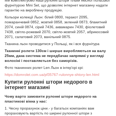
Ми комплектуємо наші рулонні штори тільки якісної польської
фурнітурою Mini Set, що дозволяє інтернет магазину надати
гарантію на вироблену продукцію.
Кольори колекції Льон: білий 0800, теракот 2095,
помаранчевий 0852, жовтий 0858, зелений 0873, блакитний
2074, синій 0874, сірий 7436, аквамарин 7430, фіолетовий
7438, світло-рожевий 2070, світло-жовтий 2057, абрикосовий
2071, салатовий 2073, ванільний 0875.
Тканина льон проводитися у Польщі, як і вся фурнітура
Тканинні ролети 130см і ширше виробляються на валу
25мм, дана система не передбачає напрямні у вигляді
волосіні і поставляється без саморізів.
Фото тканинних ролет Len Льон в інтер'єрі єрі:
https://domrolet.com.ua/pf35767-rulonnye-shtory-len.html
Купити рулонні штори недорого в
інтернет магазині
Чому варто замовити рулонні штори недорого на
пластикові вікна у нас:
1. Чесну прорахунок ціни.- у багатьох компаніях вам
прораховують вартість по ширині рулонної штори з