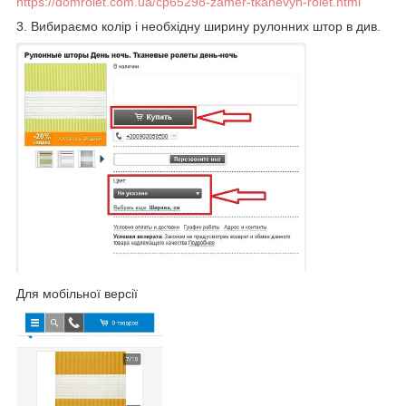
https://domrolet.com.ua/cp65298-zamer-tkanevyh-rolet.html
3. Вибираємо колір і необхідну ширину рулонних штор в див.
Для мобільної версії