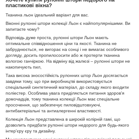
пластикові вікна?
Тканина льон ідеальний варіант для вас.
Віконні рулонні штори колекції Льон є найпопулярнішими. Ви
запитаєте чому?
Відповідь дуже проста, рулонні штори Льон мають
оптимальне співвідношення ціни та якості. Тканина не
забруднюється, не вигорає на сонці і не вимагає особливого
догляду, досить пропилососити або ж протерти тканина
вологою ганчіркою. На відміну від жалюзі – рулонні штори не
накопичують пил,
Така висока зносостійкість рулонних штор Льон досягається
завдяки тому, що при виробництві використовується
спеціальний синтетичний матеріал, до складу якого входити
поліестер. Особлива увага приділяється питання здоров'я
домочадців, тому тканина колекції Льон має спеціальне
просочення, що забезпечує пиловідштовхуючі,
антибактеріальні та антиалергенні властивості.
Колекція Льон представлена в широкій колірній гамі, що
дозволить придбати рулонні штори недорого для будь-якого
інтер'єру єру та дизайну.