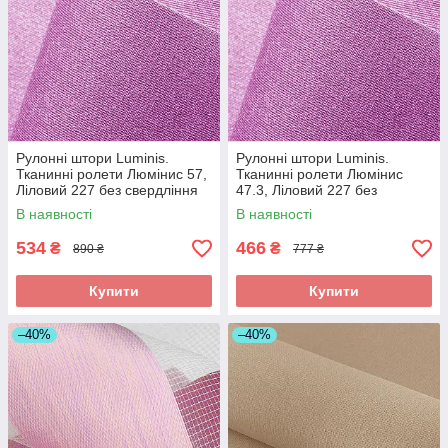
Рулонні штори Luminis.
Рулонні штори Luminis.
Тканинні ролети Люмінис 57,
Тканинні ролети Люмінис
Ліловий 227 без свердління
47.3, Ліловий 227 без
свердління
В наявності
В наявності
534
466
₴
₴
890 ₴
777 ₴
Купити
Купити
–40%
–40%