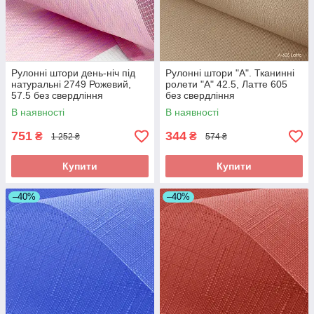
Рулонні штори день-ніч під
Рулонні штори "A". Тканинні
натуральні 2749 Рожевий,
ролети "А" 42.5, Латте 605
57.5 без свердління
без свердління
В наявності
В наявності
751
344
₴
₴
1 252 ₴
574 ₴
Купити
Купити
–40%
–40%