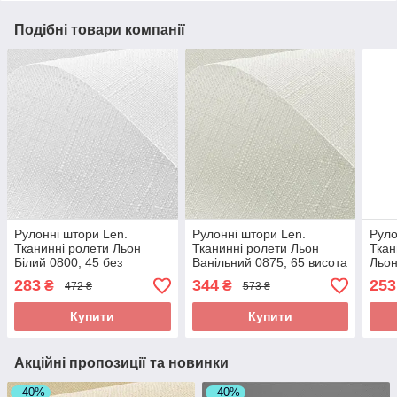
Подібні товари компанії
Рулонні штори Len.
Рулонні штори Len.
Руло
Тканинні ролети Льон
Тканинні ролети Льон
Ткан
Білий 0800, 45 без
Ванільний 0875, 65 висота
Льон
свердління
65x110 без свердління
свер
283
344
253
₴
₴
472 ₴
573 ₴
Купити
Купити
Акційні пропозиції та новинки
–40%
–40%