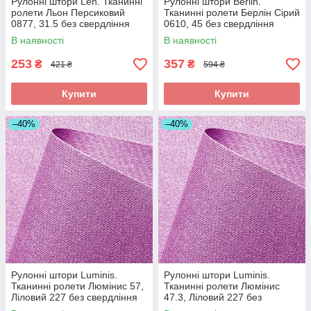
Рулонні штори Len. Тканинні
Рулонні штори Berlin.
ролети Льон Персиковий
Тканинні ролети Берлін Сірий
0877, 31.5 без свердління
0610, 45 без свердління
В наявності
В наявності
253
357
₴
₴
421 ₴
594 ₴
Купити
Купити
–40%
–40%
Рулонні штори Luminis.
Рулонні штори Luminis.
Тканинні ролети Люмінис 57,
Тканинні ролети Люмінис
Ліловий 227 без свердління
47.3, Ліловий 227 без
свердління