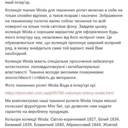
який інтер'єр.
Колекція тканин Woda для тканинних ролет включає в себе не
тільки спокійні відтінки, а також яскраві і насичені. Зображення
на тканинному полотні являє собою тиснення по всій
поверхні на кілька тонів світліше фону. Завдяки цьому,
колекція Woda є хорошим варіантом для оформлення будь-
якого інтер'єру єру, незалежно від його колірної гами. Це
обумовлюється тим, що колекція пропонує широкий колірний
ряд, в якому знайдеться саме той варіант, який Вам
необхідний.
Колекція Woda мають спеціальне просочення забезпечує
антистатичні, пиловідштовхуючі і антибактеріальні
властивості. Тканина володіє високими показниками
зносостійкості і стійкість до вигорання.
Фото тканинних ролет Woda Вода в інтер'єрі єрі:
https://domrolet.com.ua/pf35760-rulonnye-shtory-woda.html
Ми комплектуємо наші тканинні ролети Woda тільки якісної
польської фурнітурою Mini Set, що дозволяє нам надати
гарантію на вироблену продукцію.
Кольори колекції Woda: Світло-коричневий 1827, Білий 1834,
Бежевий 1839, Блакитний 1840, Абрикосовий 1844, Жовтий