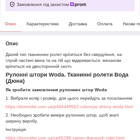
Замовлення під захистом
Опис
Характеристики
Доставка
Оплата
Умови п
Опис
Даний тип тканинних ролет кріпиться без свердління, на
глухій частині вікна та на тій що відкривається, механізм
кріпиться на двосторонній скотч.
Рулонні штори Woda. Тканинні ролети Вода
(Дюна)
Як зробити замовлення рулонних штор Woda
1. Вибрати колір і розмір, для цього перейдіть за посиланням:
https://domrolet.com.ua/p466449552-rulonnye-shtory-woda.html
2. Необхідно зробити виміри рулонних штор, щоб знаті
ширину виробу.
Інструкція:
https://domrolet.com.ua/cp65298-zamer-tkanevyh-rolet.html