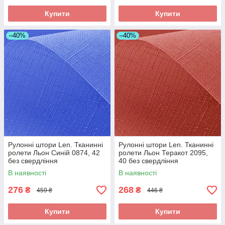
Купити
Купити
–40%
–40%
Рулонні штори Len. Тканинні
Рулонні штори Len. Тканинні
ролети Льон Синій 0874, 42
ролети Льон Теракот 2095,
без свердління
40 без свердління
В наявності
В наявності
276
268
₴
₴
459 ₴
446 ₴
Купити
Купити