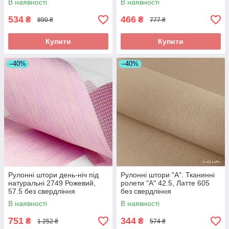
В наявності
В наявності
534
466
₴
₴
890 ₴
777 ₴
Купити
Купити
–40%
–40%
Рулонні штори день-ніч під
Рулонні штори "A". Тканинні
натуральні 2749 Рожевий,
ролети "А" 42.5, Латте 605
57.5 без свердління
без свердління
В наявності
В наявності
751
344
₴
₴
1 252 ₴
574 ₴