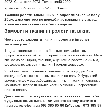
2072, Салатовий 2073, Темно-синій 2090.
Країна виробник тканини Woda: Польща.
Тканинні ролети 130см і ширше виробляються на валу
25мм, дана система не передбачає напрямні у вигляді
волосіні і поставляється без саморізів.
Замовити тканинні ролети на вікна
Чому варто замовити тканинні ролети в інтернет
магазині у нас:
1. Ціна тканинних ролет - в багатьох компаніях вам
прораховують вартість по ширині ролети з механізмом. Ми ж
вважаємо за ширину тканини, а це кожна ролета на 35 мм,
що дозволяє замовити тканинні ролети дешевше.
2. Робимо запас тканини - тканинні ролети від ДомРолет
завжди робляться з запасом тканини на валу. У будь-який
момент, якщо у вас забруднилася нижня частина тканини, є
можливість відрізати нижню частину тканини і переставити
нижню планку.
Для точного розрахунку вартості тканинних ролет або
будь-яких інших питань, Ви можете зв'язку язатися з
нами за телефонами 098-385-85-80 Київстар і 073-385-85-