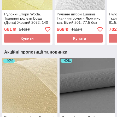
Рулонні штори Woda.
Рулонні штори Luminis.
Руло
Тканинні ролети Вода
Тканинні ролети Люмінис
Ткан
(Дюна) Жовтий 2072, 140
так, Білий 201, 77.5 без
81.5
свердління
свер
661
668
702
₴
₴
1 102 ₴
1 113 ₴
Купити
Купити
Акційні пропозиції та новинки
–40%
–40%