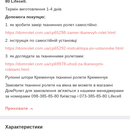
80 Lifecell.
Термін виготовлення 1-4 днів.
Допомога покупцю:
1. як зробити замір тканинних ролет самостійно:
https://domrolet.com.ua/cp65298-zamer-tkanevyh-rolet.html
2. інструкція по самостійній установці:
https://domrolet.com.ua/cp65292-instruktsiya-po-ustanovke.html
3. як доглядати за тканинними ролетами:
https://domrolet.com.ua/cp69978-uhod-za-tkanevymi-
roletami.html
Рулонні штори Кременчук тканинні ролети Кременчук
Замовити тканинні ролети на вікна ви можете в магазині
ДомРолет для замовлення зв'яжіться з нашими менеджерами
за номерами 098-385-85-80 Київстар і 073-385-85-80 Lifecell.
Приховати
Характеристики