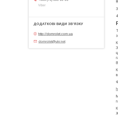
!
Viber
3
4
Т
http://domrolet.com.ua
з
domrolet@ukr.net
К
З
ц
г
В
К
в
Ф
h
М
г
К
Ж