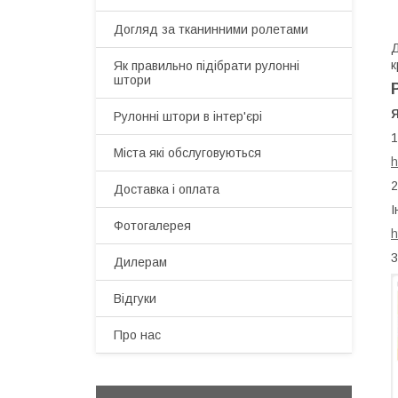
Догляд за тканинними ролетами
Д
к
Як правильно підібрати рулонні
штори
Рулонні штори в інтер'єрі
1
Міста які обслуговуються
h
2
Доставка і оплата
І
Фотогалерея
h
3
Дилерам
Відгуки
Про нас