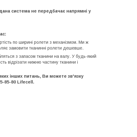
 дана система не передбачає напрямні у
ас:
ртість по ширині ролети з механізмом. Ми ж
оляє замовити тканинні ролети дешевше.
ляться з запасом тканини на валу. У будь-який
сть відрізати нижню частину тканини і
ких інших питань, Ви можете зв'язку
-85-80 Lifecell.