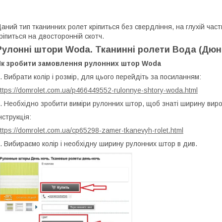
аний тип тканинних ролет кріпиться без свердління, на глухій части
ріпиться на двосторонній скотч.
Рулонні штори Woda. Тканинні ролети Вода (Дюн
Як зробити замовлення рулонних штор Woda
. Вибрати колір і розмір, для цього перейдіть за посиланням:
ttps://domrolet.com.ua/p466449552-rulonnye-shtory-woda.html
. Необхідно зробити виміри рулонних штор, щоб знаті ширину виро
нструкція:
ttps://domrolet.com.ua/cp65298-zamer-tkanevyh-rolet.html
. Вибираємо колір і необхідну ширину рулонних штор в див.