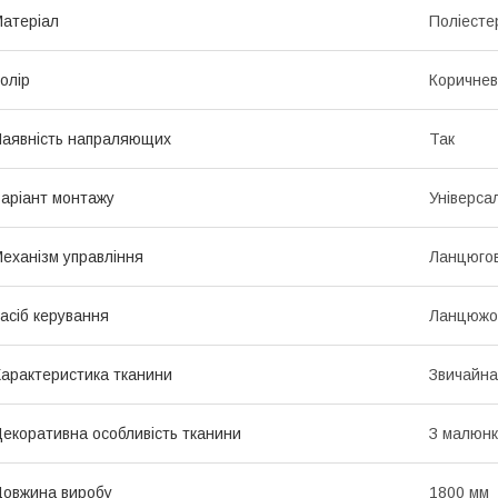
атеріал
Поліесте
олір
Коричне
аявність напраляющих
Так
аріант монтажу
Універса
еханізм управління
Ланцюго
асіб керування
Ланцюжо
арактеристика тканини
Звичайна
екоративна особливість тканини
З малюн
овжина виробу
1800 мм