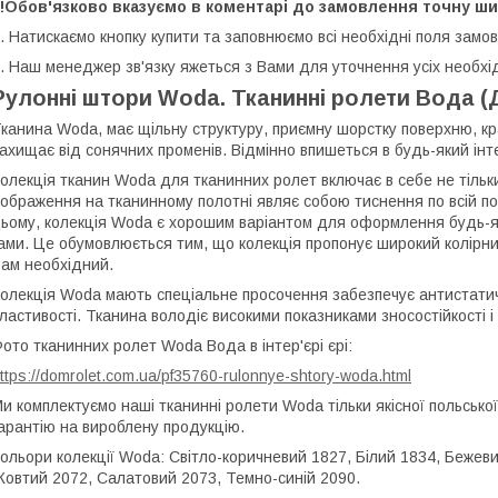
!!Обов'язково вказуємо в коментарі до замовлення точну ши
. Натискаємо кнопку купити та заповнюємо всі необхідні поля замо
. Наш менеджер зв'язку яжеться з Вами для уточнення усіх необхі
Рулонні штори Woda. Тканинні ролети Вода (
канина Woda, має щільну структуру, приємну шорстку поверхню, кр
ахищає від сонячних променів. Відмінно впишеться в будь-який інте
олекція тканин Woda для тканинних ролет включає в себе не тільки сп
ображення на тканинному полотні являє собою тиснення по всій пов
ьому, колекція Woda є хорошим варіантом для оформлення будь-яко
ами. Це обумовлюється тим, що колекція пропонує широкий колірни
ам необхідний.
олекція Woda мають спеціальне просочення забезпечує антистатичн
ластивості. Тканина володіє високими показниками зносостійкості і 
ото тканинних ролет Woda Вода в інтер'єрі єрі:
ttps://domrolet.com.ua/pf35760-rulonnye-shtory-woda.html
и комплектуємо наші тканинні ролети Woda тільки якісної польсько
арантію на вироблену продукцію.
ольори колекції Woda: Світло-коричневий 1827, Білий 1834, Бежев
овтий 2072, Салатовий 2073, Темно-синій 2090.