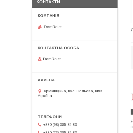
КОНТАКТИ
DomRolet
Д
DomRolet
Крюківщина, вул. Польова, Київ,
Україна
Я
+380 (98) 385-85-80
в
+380 (73) 385-85-80