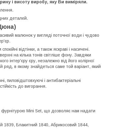
рину і висоту виробу, яку Ви виміряли.
влення.
дних деталей.
Дюна)
асивий малюнок у вигляді поточної води і чудово
р'єр.
окійні відтінки, а також яскраві і насичені.
ерхні на кілька тонів світліше фону. Завдяки
го інтер'єру єру, незалежно від його колірної
й ряд, в якому знайдеться саме той варіант, який
і, пиловідштовхуючі і антибактеріальні
стійкість до вигорання.
ї фурнітурою Mini Set, що дозволяє нам надати
ий 1839, Блакитний 1840, Абрикосовий 1844,