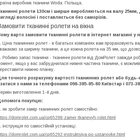
раїна виробник тканини Woda: Польща.
Тканинні ролети 130см і ширше виробляються на валу 25мм,
игляді волосіні і поставляється без саморізів.
Замовити тканинні ролети на вікна
ому варто замовити тканинні ролети в інтернет магазині у н
. Ціна тканинних ролет - в багатьох компаніях вам прораховують ва
важаємо за ширину тканини, а це кожна ролета на 35 мм, що дозв
. Робимо запас тканини - тканинні ролети від ДомРолет завжди роб
омент, якщо у вас забруднилася нижня частина тканини, є можливі
ереставити нижню планку.
ля точного розрахунку вартості тканинних ролет або будь-я
затися з нами за телефонами 098-385-85-80 Київстар і 073-385
ермін виготовлення 1-4 днів.
Допомога покупцю:
. як зробити замір тканинних ролет самостійно:
ttps://domrolet.com.ua/cp65298-zamer-tkanevyh-rolet.html
. інструкція по самостійній установці:
ttps://domrolet.com.ua/cp65292-instruktsiya-po-ustanovke.html