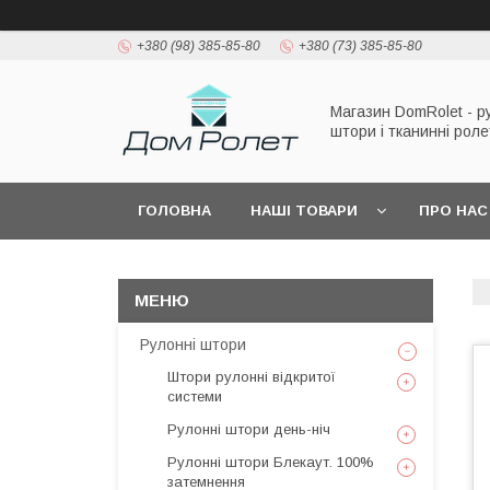
+380 (98) 385-85-80
+380 (73) 385-85-80
Магазин DomRolet - р
штори і тканинні рол
ГОЛОВНА
НАШІ ТОВАРИ
ПРО НАС
Рулонні штори
Штори рулонні відкритої
системи
Рулонні штори день-ніч
Рулонні штори Блекаут. 100%
затемнення