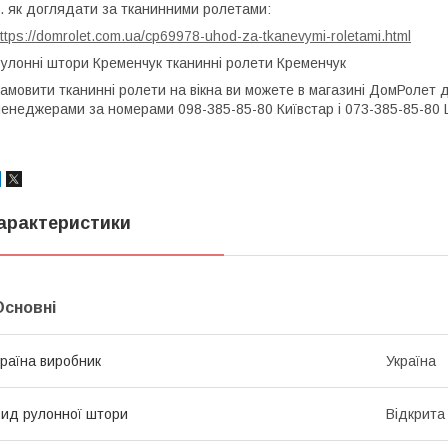
. як доглядати за тканинними ролетами:
ttps://domrolet.com.ua/cp69978-uhod-za-tkanevymi-roletami.html
улонні штори Кременчук тканинні ролети Кременчук
амовити тканинні ролети на вікна ви можете в магазині ДомРолет 
енеджерами за номерами 098-385-85-80 Київстар і 073-385-85-80 Li
арактеристики
Основні
раїна виробник
Україна
ид рулонної штори
Відкрита