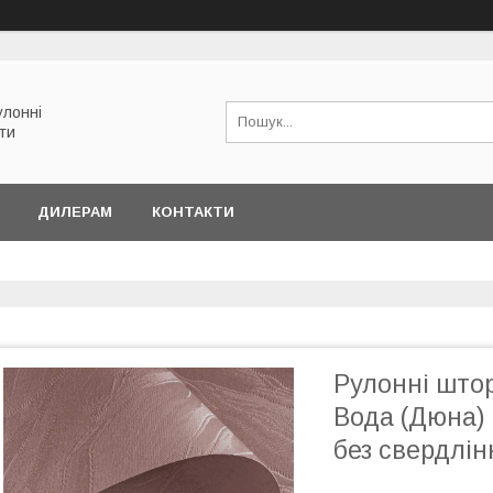
улонні
ети
ДИЛЕРАМ
КОНТАКТИ
Рулонні што
Вода (Дюна) 
без свердлін