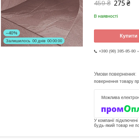
275 ₴
459 ₴
В наявності
–40%
Купити
Залишилось
0
0
днів
0
0
0
0
0
0
+380 (98) 385-85-80
повернення товару п
У компанії підключені
будь-який товар не п