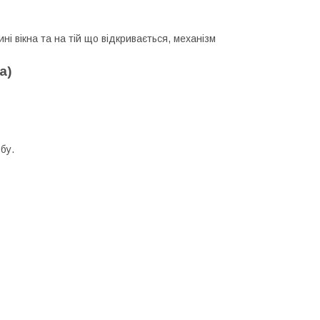
ні вікна та на тій що відкривається, механізм
а)
бу.