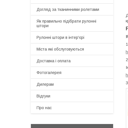
Догляд за тканинними ролетами
Д
к
Як правильно підібрати рулонні
штори
Рулонні штори в інтер'єрі
1
Міста які обслуговуються
h
2
Доставка і оплата
І
Фотогалерея
h
3
Дилерам
Відгуки
Про нас