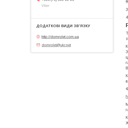
!
Viber
3
4
Т
http://domrolet.com.ua
з
domrolet@ukr.net
К
З
ц
г
В
К
в
Ф
h
М
г
К
Ж