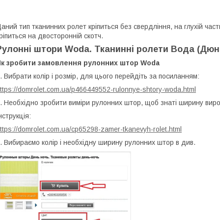
аний тип тканинних ролет кріпиться без свердління, на глухій части
ріпиться на двосторонній скотч.
Рулонні штори Woda. Тканинні ролети Вода (Дюн
Як зробити замовлення рулонних штор Woda
. Вибрати колір і розмір, для цього перейдіть за посиланням:
ttps://domrolet.com.ua/p466449552-rulonnye-shtory-woda.html
. Необхідно зробити виміри рулонних штор, щоб знаті ширину виро
нструкція:
ttps://domrolet.com.ua/cp65298-zamer-tkanevyh-rolet.html
. Вибираємо колір і необхідну ширину рулонних штор в див.