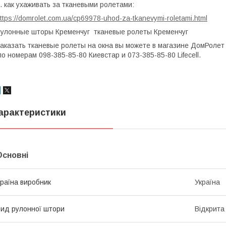
. как ухаживать за тканевыми ролетами:
ttps://domrolet.com.ua/cp69978-uhod-za-tkanevymi-roletami.html
улонные шторы Кременчуг тканевые ролеты Кременчуг
аказать тканевые ролеты на окна вы можете в магазине ДомРоле
о номерам 098-385-85-80 Киевстар и 073-385-85-80 Lifecell.
арактеристики
Основні
раїна виробник
Україна
ид рулонної штори
Відкрита