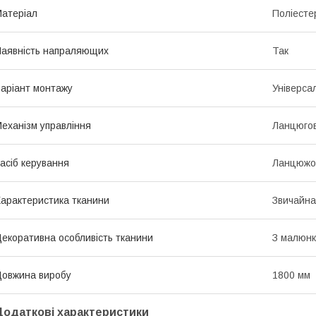
атеріал
Поліесте
аявність напраляющих
Так
аріант монтажу
Універса
еханізм управління
Ланцюго
асіб керування
Ланцюжо
арактеристика тканини
Звичайна
екоративна особливість тканини
З малюн
овжина виробу
1800 мм
Додаткові характеристики