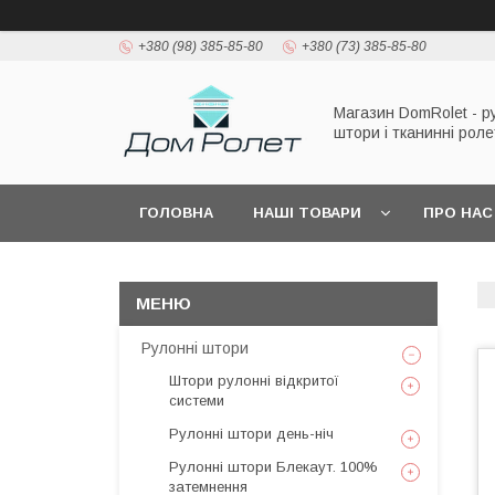
+380 (98) 385-85-80
+380 (73) 385-85-80
Магазин DomRolet - р
штори і тканинні рол
ГОЛОВНА
НАШІ ТОВАРИ
ПРО НАС
Рулонні штори
Штори рулонні відкритої
системи
Рулонні штори день-ніч
Рулонні штори Блекаут. 100%
затемнення