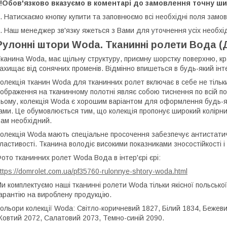
!!Обов'язково вказуємо в коментарі до замовлення точну ши
. Натискаємо кнопку купити та заповнюємо всі необхідні поля замо
. Наш менеджер зв'язку яжеться з Вами для уточнення усіх необхі
Рулонні штори Woda. Тканинні ролети Вода (
канина Woda, має щільну структуру, приємну шорстку поверхню, кр
ахищає від сонячних променів. Відмінно впишеться в будь-який інте
олекція тканин Woda для тканинних ролет включає в себе не тільки сп
ображення на тканинному полотні являє собою тиснення по всій пов
ьому, колекція Woda є хорошим варіантом для оформлення будь-яко
ами. Це обумовлюється тим, що колекція пропонує широкий колірни
ам необхідний.
олекція Woda мають спеціальне просочення забезпечує антистатичн
ластивості. Тканина володіє високими показниками зносостійкості і 
ото тканинних ролет Woda Вода в інтер'єрі єрі:
ttps://domrolet.com.ua/pf35760-rulonnye-shtory-woda.html
и комплектуємо наші тканинні ролети Woda тільки якісної польсько
арантію на вироблену продукцію.
ольори колекції Woda: Світло-коричневий 1827, Білий 1834, Бежев
овтий 2072, Салатовий 2073, Темно-синій 2090.