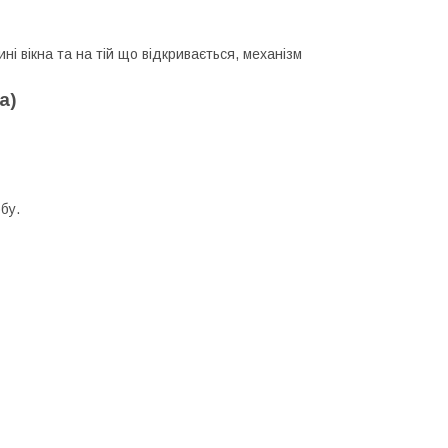
ні вікна та на тій що відкривається, механізм
а)
бу.