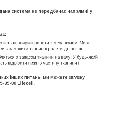
 дана система не передбачає напрямні у
ас:
ртість по ширині ролети з механізмом. Ми ж
оляє замовити тканинні ролети дешевше.
ляться з запасом тканини на валу. У будь-який
сть відрізати нижню частину тканини і
ких інших питань, Ви можете зв'язку
-85-80 Lifecell.