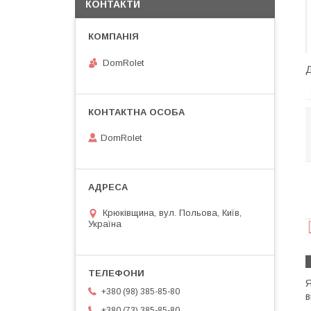
КОНТАКТИ
DomRolet
Д
DomRolet
Крюківщина, вул. Польова, Київ,
Україна
Я
+380 (98) 385-85-80
в
+380 (73) 385-85-80