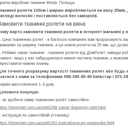
раїна виробник тканини Woda: Польща.
Тканинні ролети 130см і ширше виробляються на валу 25мм,
игляді волосіні і поставляється без саморізів.
Замовити тканинні ролети на вікна
ому варто замовити тканинні ролети в інтернет магазині у н
. Ціна тканинних ролет - в багатьох компаніях вам прораховують ва
важаємо за ширину тканини, а це кожна ролета на 35 мм, що дозв
. Робимо запас тканини - тканинні ролети від ДомРолет завжди роб
омент, якщо у вас забруднилася нижня частина тканини, є можливі
ереставити нижню планку.
ля точного розрахунку вартості тканинних ролет або будь-я
затися з нами за телефонами 098-385-85-80 Київстар і 073-385
ермін виготовлення 1-4 днів.
Допомога покупцю:
. як зробити замір тканинних ролет самостійно:
ttps://domrolet.com.ua/cp65298-zamer-tkanevyh-rolet.html
. інструкція по самостійній установці:
ttps://domrolet.com.ua/cp65292-instruktsiya-po-ustanovke.html