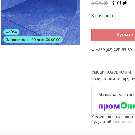
303 ₴
505 ₴
В наявності
–40%
Купити
Залишилось
0
0
днів
0
0
0
0
0
0
+380 (98) 385-85-80
повернення товару п
У компанії підключені
будь-який товар не п