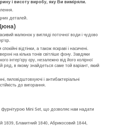
рину і висоту виробу, яку Ви виміряли.
влення.
дних деталей.
Дюна)
асивий малюнок у вигляді поточної води і чудово
р'єр.
окійні відтінки, а також яскраві і насичені.
ерхні на кілька тонів світліше фону. Завдяки
го інтер'єру єру, незалежно від його колірної
й ряд, в якому знайдеться саме той варіант, який
і, пиловідштовхуючі і антибактеріальні
стійкість до вигорання.
ї фурнітурою Mini Set, що дозволяє нам надати
ий 1839, Блакитний 1840, Абрикосовий 1844,