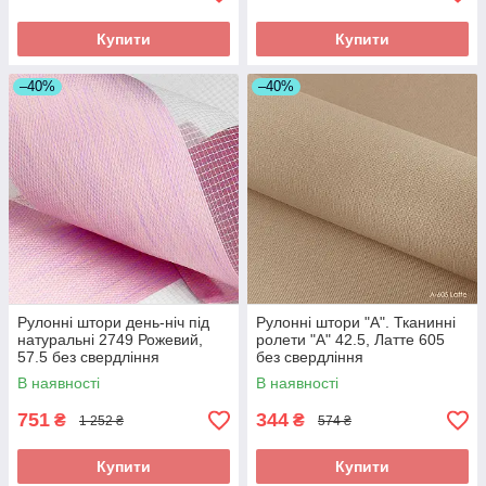
Купити
Купити
–40%
–40%
Рулонні штори день-ніч під
Рулонні штори "A". Тканинні
натуральні 2749 Рожевий,
ролети "А" 42.5, Латте 605
57.5 без свердління
без свердління
В наявності
В наявності
751
344
₴
₴
1 252 ₴
574 ₴
Купити
Купити