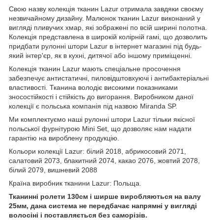
Свою назву колекція тканин Lazur отримала завдяки своєму
незвичайному дизайну. Малюнок тканин Lazur виконаний у
вигляді пливучих хмар, які зображені по всій ширині полотна.
Колекція представлена в широкій колірній гамі, що дозволить
придбати рулонні штори Lazur в інтернет магазині під будь-
який інтер'єр, як в кухні, дитячої або іншому приміщенні.
Колекція тканин Lazur мають спеціальне просочення
забезпечує антистатичні, пиловідштовхуючі і антибактеріальні
властивості. Тканина володіє високими показниками
зносостійкості і стійкість до вигорання. Виробником даної
колекції є польська компанія під назвою Miranda SP.
Ми комплектуємо наші рулонні штори Lazur тільки якісної
польської фурнітурою Mini Set, що дозволяє нам надати
гарантію на вироблену продукцію.
Кольори колекції Lazur: білий 2018, абрикосовий 2071,
салатовий 2073, блакитний 2074, какао 2076, жовтий 2078,
білий 2079, вишневий 2088
Країна виробник тканини Lazur: Польща.
Тканинні ролети 130см і ширше виробляються на валу
25мм, дана система не передбачає напрямні у вигляді
волосіні і поставляється без саморізів.