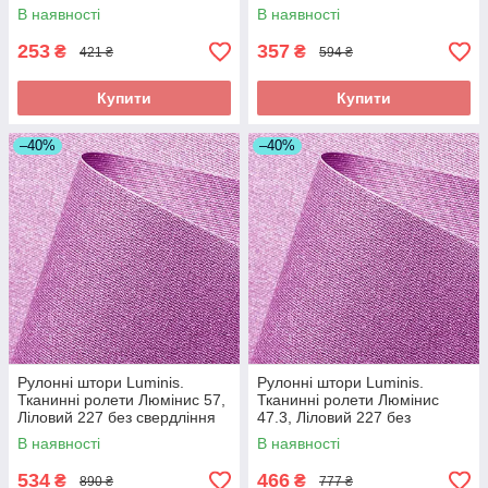
В наявності
В наявності
253
357
₴
₴
421 ₴
594 ₴
Купити
Купити
–40%
–40%
Рулонні штори Luminis.
Рулонні штори Luminis.
Тканинні ролети Люмінис 57,
Тканинні ролети Люмінис
Ліловий 227 без свердління
47.3, Ліловий 227 без
свердління
В наявності
В наявності
534
466
₴
₴
890 ₴
777 ₴