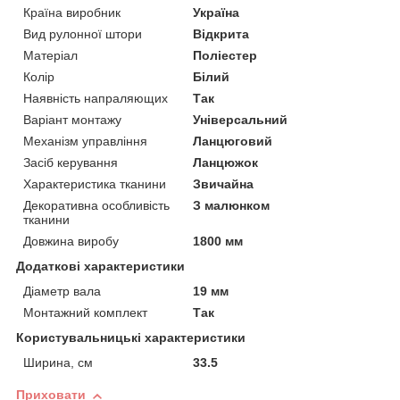
Країна виробник
Україна
Вид рулонної штори
Відкрита
Матеріал
Поліестер
Колір
Білий
Наявність напраляющих
Так
Варіант монтажу
Універсальний
Механізм управління
Ланцюговий
Засіб керування
Ланцюжок
Характеристика тканини
Звичайна
Декоративна особливість
З малюнком
тканини
Довжина виробу
1800 мм
Додаткові характеристики
Діаметр вала
19 мм
Монтажний комплект
Так
Користувальницькі характеристики
Ширина, см
33.5
Приховати