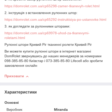
https://domrolet.com.ua/cp65298-zamer-tkanevyh-rolet.html
2. інструкція з встановлення рулонних штор:
https://domrolet.com.ua/cp65292-instruktsiya-po-ustanovke.html
3. як доглядати за рулонними шторами:
https://domrolet.com.ua/cp69978-uhod-za-tkanevymi-
roletami.html
Рулонні штори Кривий Ріг тканинні ролети Кривий Ріг
Ви можете купити рулонні штори в інтернет магазині
DomRolet звернувшись до наших менеджерів за номерами
098-385-85-80 Київстар і 073-385-85-80 Lifecell або зробити
замовлення онлайн
Приховати
Характеристики
Основні
Виробник
Miranda