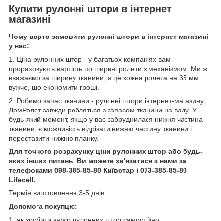
Купити рулонні штори в інтернет
магазині
Чому варто замовити рулонні штори в інтернет магазині
у нас:
1. Ціна рулонних штор - у багатьох компаніях вам
прораховують вартість по ширині ролети з механізмом. Ми ж
вважаємо за ширину тканини, а це кожна ролета на 35 мм
вужче, що економити гроші.
2. Робимо запас тканини - рулонні штори інтернет-магазину
ДомРолет завжди робляться з запасом тканини на валу. У
будь-який момент, якщо у вас забруднилася нижня частина
тканини, є можливість відрізати нижню частину тканини і
переставити нижню планку.
Для точного розрахунку ціни рулонних штор або будь-
яких інших питань, Ви можете зв'язатися з нами за
телефонами 098-385-85-80 Київстар і 073-385-85-80
Lifecell.
Термін виготовлення 3-5 днів.
Допомога покупцю:
1. як зробити замір рулонних штор самостійно: