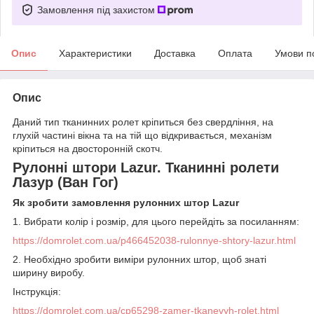
Замовлення під захистом
Опис
Характеристики
Доставка
Оплата
Умови п
Опис
Даний тип тканинних ролет кріпиться без свердління, на
глухій частині вікна та на тій що відкривається, механізм
кріпиться на двосторонній скотч.
Рулонні штори Lazur. Тканинні ролети
Лазур (Ван Гог)
Як зробити замовлення рулонних штор Lazur
1. Вибрати колір і розмір, для цього перейдіть за посиланням:
https://domrolet.com.ua/p466452038-rulonnye-shtory-lazur.html
2. Необхідно зробити виміри рулонних штор, щоб знаті
ширину виробу.
Інструкція:
https://domrolet.com.ua/cp65298-zamer-tkanevyh-rolet.html