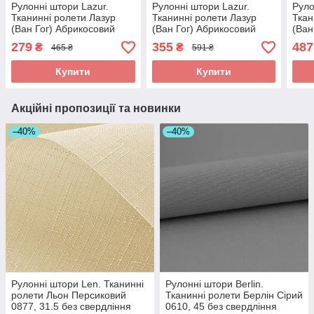
Рулонні штори Lazur.
Рулонні штори Lazur.
Руло
Тканинні ролети Лазур
Тканинні ролети Лазур
Ткан
(Ван Гог) Абрикосовий
(Ван Гог) Абрикосовий
(Ван
2071, 34.5 без свердління
2071, 55 без свердління
88.5
279
355
487
₴
₴
465 ₴
591 ₴
Купити
Купити
Акційні пропозиції та новинки
–40%
–40%
Рулонні штори Len. Тканинні
Рулонні штори Berlin.
ролети Льон Персиковий
Тканинні ролети Берлін Сірий
0877, 31.5 без свердління
0610, 45 без свердління