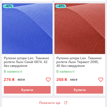
–40%
–40%
Рулонні штори Len. Тканинні
Рулонні штори Len. Тканинні
ролети Льон Синій 0874, 42
ролети Льон Теракот 2095,
без свердління
40 без свердління
В наявності
В наявності
276
268
₴
₴
459 ₴
446 ₴
Купити
Купити
Показати ще