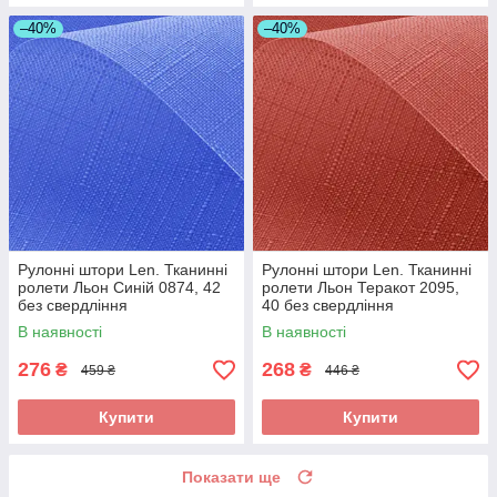
–40%
–40%
Рулонні штори Len. Тканинні
Рулонні штори Len. Тканинні
ролети Льон Синій 0874, 42
ролети Льон Теракот 2095,
без свердління
40 без свердління
В наявності
В наявності
276
268
₴
₴
459 ₴
446 ₴
Купити
Купити
Показати ще