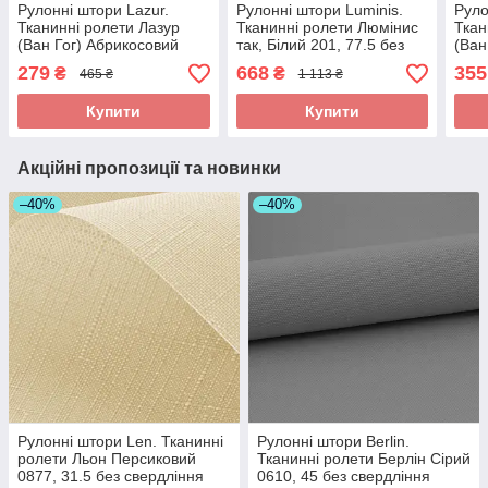
Рулонні штори Lazur.
Рулонні штори Luminis.
Руло
Тканинні ролети Лазур
Тканинні ролети Люмінис
Ткан
(Ван Гог) Абрикосовий
так, Білий 201, 77.5 без
(Ван
2071, 34.5 без свердління
свердління
2071
279
668
355
₴
₴
465 ₴
1 113 ₴
Купити
Купити
Акційні пропозиції та новинки
–40%
–40%
Рулонні штори Len. Тканинні
Рулонні штори Berlin.
ролети Льон Персиковий
Тканинні ролети Берлін Сірий
0877, 31.5 без свердління
0610, 45 без свердління