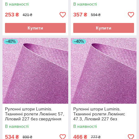
В наявності
В наявності
253
357
₴
₴
421 ₴
594 ₴
Купити
Купити
–40%
–40%
Рулонні штори Luminis.
Рулонні штори Luminis.
Тканинні ролети Люмінис 57,
Тканинні ролети Люмінис
Ліловий 227 без свердління
47.3, Ліловий 227 без
свердління
В наявності
В наявності
534
466
₴
₴
890 ₴
777 ₴