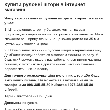
Купити рулонні штори в інтернет
магазині
Чому варто замовити рулонні штори в інтернет магазині
у нас:
1. Ціна рулонних штор - у багатьох компаніях вам
прораховують вартість по ширині ролети з механізмом. Ми ж
вважаємо за ширину тканини, а це кожна ролета на 35 мм
вужче, що економити гроші.
2. Робимо запас тканини - рулонні штори інтернет-магазину
ДомРолет завжди робляться з запасом тканини на валу. У
будь-який момент, якщо у вас забруднилася нижня частина
тканини, є можливість відрізати нижню частину тканини і
переставити нижню планку.
Для точного розрахунку ціни рулонних штор або будь-
яких інших питань, Ви можете зв'язатися з нами за
телефонами 098-385-85-80 Київстар і 073-385-85-80
Lifecell.
Термін виготовлення 3-5 днів.
Допомога покупцю:
1. як зробити замір рулонних штор самостійно: