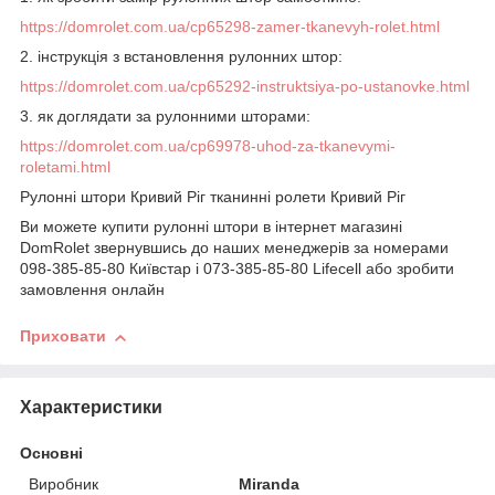
https://domrolet.com.ua/cp65298-zamer-tkanevyh-rolet.html
2. інструкція з встановлення рулонних штор:
https://domrolet.com.ua/cp65292-instruktsiya-po-ustanovke.html
3. як доглядати за рулонними шторами:
https://domrolet.com.ua/cp69978-uhod-za-tkanevymi-
roletami.html
Рулонні штори Кривий Ріг тканинні ролети Кривий Ріг
Ви можете купити рулонні штори в інтернет магазині
DomRolet звернувшись до наших менеджерів за номерами
098-385-85-80 Київстар і 073-385-85-80 Lifecell або зробити
замовлення онлайн
Приховати
Характеристики
Основні
Виробник
Miranda