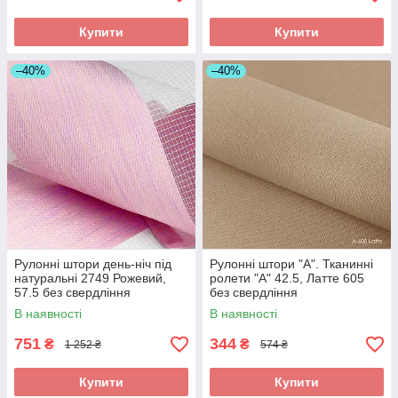
Купити
Купити
–40%
–40%
Рулонні штори день-ніч під
Рулонні штори "A". Тканинні
натуральні 2749 Рожевий,
ролети "А" 42.5, Латте 605
57.5 без свердління
без свердління
В наявності
В наявності
751
344
₴
₴
1 252 ₴
574 ₴
Купити
Купити