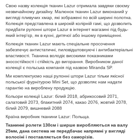
Свою назву колекція тканин Lazur отримала завдяки своєму
незвичайному дизайну. Малюнок тканин Lazur виконаний у
вигляді пливучих хмар, які зображені по всій ширині полотна.
Колекція представлена в широкій колірній гамі, що дозволить
придбати рулонні штори Lazur в інтернет магазині під будь-
який інтер'єр, як в кухні, дитячої або іншому приміщенні.
Колекція тканин Lazur мають спеціальне просочення
забезпечує антистатичні, пиловідштовхуючі і антибактеріальні
властивості. Тканина володіє високими показниками
зносостійкості і стійкість до вигорання. Виробником даної
колекції є польська компанія під назвою Miranda SP.
Ми комплектуємо наші рулонні штори Lazur тільки якісної
польської фурнітурою Mini Set, що дозволяє нам надати
гарантію на вироблену продукцію.
Кольори колекції Lazur: білий 2018, абрикосовий 2071,
салатовий 2073, блакитний 2074, какао 2076, жовтий 2078,
білий 2079, вишневий 2088
Країна виробник тканини Lazur: Польща.
Тканинні ролети 130см і ширше виробляються на валу
25мм, дана система не передбачає напрямні у вигляді
волосіні і поставляється без саморізів.