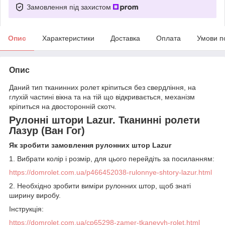
Замовлення під захистом
Опис
Характеристики
Доставка
Оплата
Умови п
Опис
Даний тип тканинних ролет кріпиться без свердління, на
глухій частині вікна та на тій що відкривається, механізм
кріпиться на двосторонній скотч.
Рулонні штори Lazur. Тканинні ролети
Лазур (Ван Гог)
Як зробити замовлення рулонних штор Lazur
1. Вибрати колір і розмір, для цього перейдіть за посиланням:
https://domrolet.com.ua/p466452038-rulonnye-shtory-lazur.html
2. Необхідно зробити виміри рулонних штор, щоб знаті
ширину виробу.
Інструкція:
https://domrolet.com.ua/cp65298-zamer-tkanevyh-rolet.html