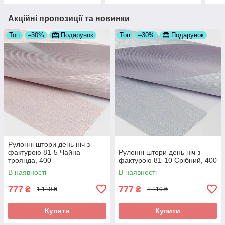
Акційні пропозиції та новинки
Топ
–30%
Подарунок
Топ
–30%
Подарунок
Рулонні штори день ніч з
фактурою 81-5 Чайна
Рулонні штори день ніч з
троянда, 400
фактурою 81-10 Срібний, 400
В наявності
В наявності
777
777
₴
₴
1 110 ₴
1 110 ₴
Купити
Купити