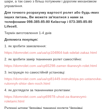
шари, а так само з більш потужним і дорогим механізмом
управління.
Для точного розрахунку вартості ролет або будь-яких
інших питань, Ви можете зв'язатися з нами за
телефонами 098-385-85-80 Київстар і 073-385-85-80
Lifecell.
Термін виготовлення 1-4 днів
Допомога покупцю:
1.
як зробити замовлення
:
https://domrolet.com.ua/ua/cp104864-kak-sdelat-zakaz.html
2. як зробити замір тканинних ролет самостійно:
https://domrolet.com.ua/cp65298-zamer-tkanevyh-rolet.html
3. інструкція по самостійній установці:
https://domrolet.com.ua/ua/cp81449-instruktsiya-po-ustanovke-
rulonnyh-shtor-den-noch.html
4. як доглядати за тканинними ролетами:
https://domrolet.com.ua/cp69978-uhod-za-tkanevymi-
roletami.html
Рулонні штори Чернівці тканинні ролети Чернівці