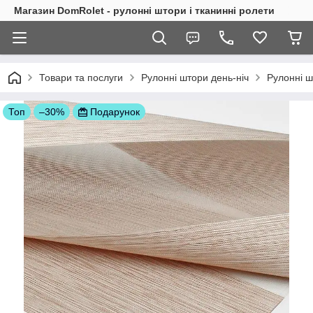
Магазин DomRolet - рулонні штори і тканинні ролети
Товари та послуги
Рулонні штори день-ніч
Рулонні ш
Топ
–30%
Подарунок