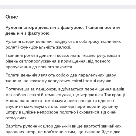
Опис
Рулонні
штори
день
ніч
з
фактурою
.
Тканинні ролети
день
ніч
з
фактурою
Рулонні штори день-ніч поєднують в собі красу тканинних
ролет і функціональність жалюзі.
Тканинні ролети день-ніч дозволяють плавно регулювати
рівень світлопропускання в приміщення, від повного
пропускання до повного закриття.
Ролети день-ніч являють собою два паралельних шару
тканини, на кожному чергуються світлі і темні смужки.
Потягнувши за ланцюжок, відбувається переміщення шарів
між собою і світлі й темні смужки, що чергуються.Так вранці
можна встановити темні смуги один навпроти одного і
впустити максимум світла, ввечері перетворити рулонну
штору в цілісне непрозоре полотно і сховатися від очей
оточуючих.
Вартість рулонних штор день-ніч вище вартості звичайних
рулонних штор, це пов'язано з тим, що тканина йде в два