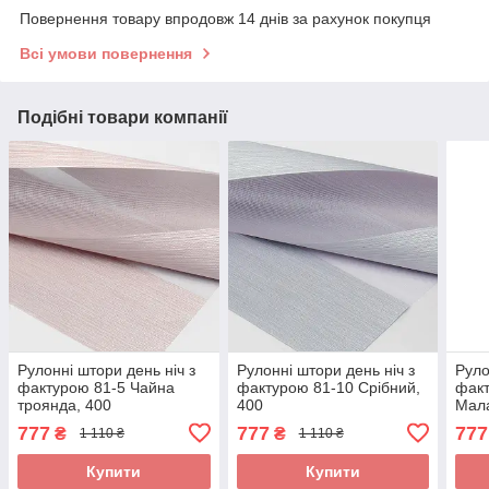
Повернення товару впродовж 14 днів за рахунок покупця
Всі умови повернення
Подібні товари компанії
Рулонні штори день ніч з
Рулонні штори день ніч з
Руло
фактурою 81-5 Чайна
фактурою 81-10 Срібний,
факт
троянда, 400
400
Мала
777
777
777
₴
₴
1 110 ₴
1 110 ₴
Купити
Купити