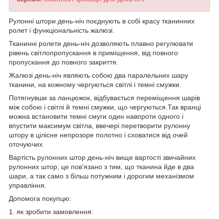
Рулонні штори день-ніч поєднують в собі красу тканинних
ролет і функціональність жалюзі.
Тканинні ролети день-ніч дозволяють плавно регулювати
рівень світлопропускання в приміщення, від повного
пропускання до повного закриття.
Жалюзі день-ніч являють собою два паралельних шару
тканини, на кожному чергуються світлі і темні смужки.
Потягнувши за ланцюжок, відбувається переміщення шарів
між собою і світлі й темні смужки, що чергуються.Так вранці
можна встановити темні смуги один навпроти одного і
впустити максимум світла, ввечері перетворити рулонну
штору в цілісне непрозоре полотно і сховатися від очей
оточуючих.
Вартість рулонних штор день-ніч вище вартості звичайних
рулонних штор, це пов'язано з тим, що тканина йде в два
шари, а так само з більш потужним і дорогим механізмом
управління.
Допомога покупцю:
1.
як зробити замовлення
: