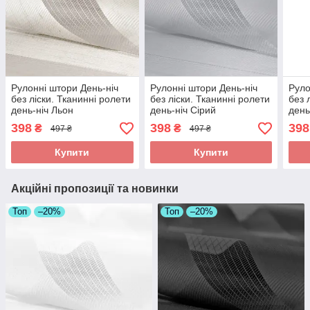
Рулонні штори День-ніч
Рулонні штори День-ніч
Руло
без ліски. Тканинні ролети
без ліски. Тканинні ролети
без 
день-ніч Льон
день-ніч Сірий
день
398
398
398
₴
₴
497 ₴
497 ₴
Купити
Купити
Акційні пропозиції та новинки
Топ
–20%
Топ
–20%