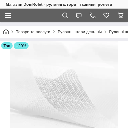
Магазин DomRolet - рулонні штори і тканинні ролети
Товари та послуги
Рулонні штори день-ніч
Рулонні ш
Топ
–20%