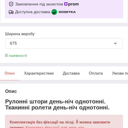
Замовлення під захистом
Доступна доставка
Ширина виробу
675
В наявності
Опис
Характеристики
Доставка
Оплата
Умови п
Опис
Рулонні штори день-ніч однотонні.
Тканинні ролети день-ніч однотонні.
Комплектація без фіксації на лісці. ЇЇ можна замовити
окремо:
Комплект фіксації для день-ніч