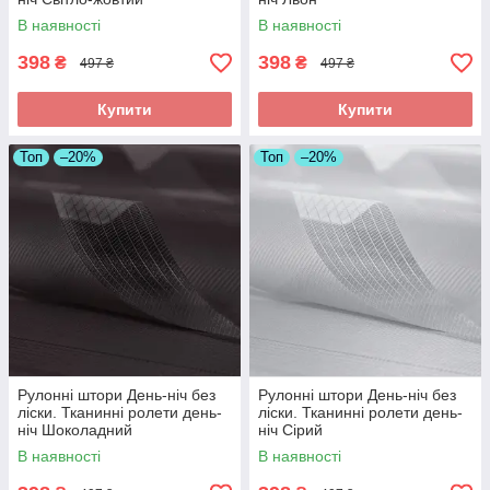
В наявності
В наявності
398
398
₴
₴
497 ₴
497 ₴
Купити
Купити
Топ
–20%
Топ
–20%
Рулонні штори День-ніч без
Рулонні штори День-ніч без
ліски. Тканинні ролети день-
ліски. Тканинні ролети день-
ніч Шоколадний
ніч Сірий
В наявності
В наявності