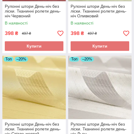
Рулонні штори День-ніч без
Рулонні штори День-ніч без
ліски. Тканинні ролети день-
ліски. Тканинні ролети день-
ніч Червоний
ніч Оливковий
В наявності
В наявності
398
398
₴
₴
497 ₴
497 ₴
Купити
Купити
Топ
–20%
Топ
–20%
Рулонні штори День-ніч без
Рулонні штори День-ніч без
ліски. Тканинні ролети день-
ліски. Тканинні ролети день-
ніч Світло-жовтий
ніч Льон