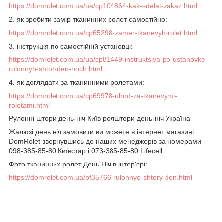
https://domrolet.com.ua/ua/cp104864-kak-sdelat-zakaz.html
2. як зробити замір тканинних ролет самостійно:
https://domrolet.com.ua/cp65298-zamer-tkanevyh-rolet.html
3. інструкція по самостійній установці:
https://domrolet.com.ua/ua/cp81449-instruktsiya-po-ustanovke-
rulonnyh-shtor-den-noch.html
4. як доглядати за тканинними ролетами:
https://domrolet.com.ua/cp69978-uhod-za-tkanevymi-
roletami.html
Рулонні штори день-ніч Київ ролштори день-ніч Україна
Жалюзі день ніч замовити ви можете в інтернет магазині
DomRolet звернувшись до наших менеджерів за номерами
098-385-85-80 Київстар і 073-385-85-80 Lifecell.
Фото тканинних ролет День Ніч в інтер'єрі:
https://domrolet.com.ua/pf35766-rulonnye-shtory-den.html