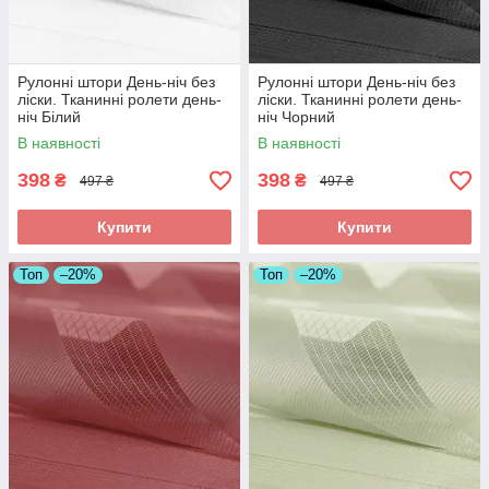
Рулонні штори День-ніч без
Рулонні штори День-ніч без
ліски. Тканинні ролети день-
ліски. Тканинні ролети день-
ніч Білий
ніч Чорний
В наявності
В наявності
398
398
₴
₴
497 ₴
497 ₴
Купити
Купити
Топ
–20%
Топ
–20%