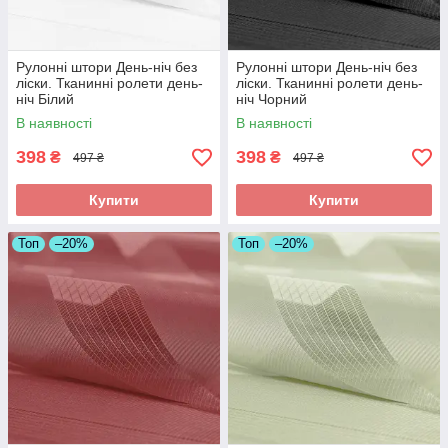
Рулонні штори День-ніч без
Рулонні штори День-ніч без
ліски. Тканинні ролети день-
ліски. Тканинні ролети день-
ніч Білий
ніч Чорний
В наявності
В наявності
398
398
₴
₴
497 ₴
497 ₴
Купити
Купити
Топ
–20%
Топ
–20%