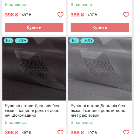
В наявності
В наявності
398
398
₴
₴
497 ₴
497 ₴
Купити
Купити
Топ
–20%
Топ
–20%
Рулонні штори День-ніч без
Рулонні штори День-ніч без
ліски. Тканинні ролети день-
ліски. Тканинні ролети день-
ніч Шоколадний
ніч Графітовий
В наявності
В наявності
398
398
₴
₴
497 ₴
497 ₴