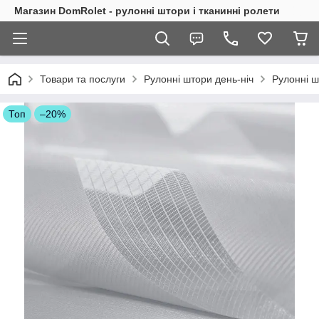
Магазин DomRolet - рулонні штори і тканинні ролети
Товари та послуги
Рулонні штори день-ніч
Рулонні ш
Топ
–20%