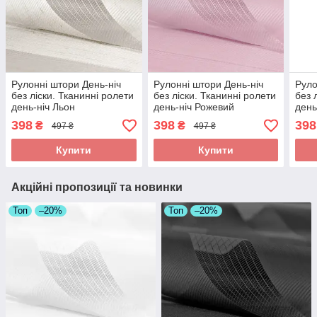
Рулонні штори День-ніч
Рулонні штори День-ніч
Руло
без ліски. Тканинні ролети
без ліски. Тканинні ролети
без 
день-ніч Льон
день-ніч Рожевий
день
398
398
398
₴
₴
497 ₴
497 ₴
Купити
Купити
Акційні пропозиції та новинки
Топ
–20%
Топ
–20%