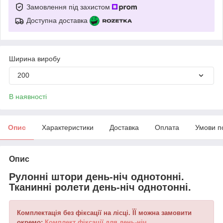
Замовлення під захистом
Доступна доставка
Ширина виробу
200
В наявності
Опис
Характеристики
Доставка
Оплата
Умови п
Опис
Рулонні штори день-ніч однотонні.
Тканинні ролети день-ніч однотонні.
Комплектація без фіксації на лісці. ЇЇ можна замовити
окремо:
Комплект фіксації для день-ніч