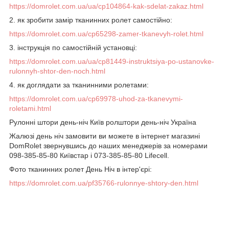
https://domrolet.com.ua/ua/cp104864-kak-sdelat-zakaz.html
2. як зробити замір тканинних ролет самостійно:
https://domrolet.com.ua/cp65298-zamer-tkanevyh-rolet.html
3. інструкція по самостійній установці:
https://domrolet.com.ua/ua/cp81449-instruktsiya-po-ustanovke-
rulonnyh-shtor-den-noch.html
4. як доглядати за тканинними ролетами:
https://domrolet.com.ua/cp69978-uhod-za-tkanevymi-
roletami.html
Рулонні штори день-ніч Київ ролштори день-ніч Україна
Жалюзі день ніч замовити ви можете в інтернет магазині
DomRolet звернувшись до наших менеджерів за номерами
098-385-85-80 Київстар і 073-385-85-80 Lifecell.
Фото тканинних ролет День Ніч в інтер'єрі:
https://domrolet.com.ua/pf35766-rulonnye-shtory-den.html