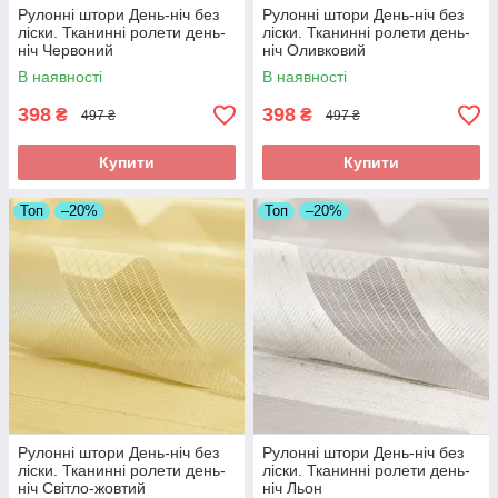
Рулонні штори День-ніч без
Рулонні штори День-ніч без
ліски. Тканинні ролети день-
ліски. Тканинні ролети день-
ніч Червоний
ніч Оливковий
В наявності
В наявності
398
398
₴
₴
497 ₴
497 ₴
Купити
Купити
Топ
–20%
Топ
–20%
Рулонні штори День-ніч без
Рулонні штори День-ніч без
ліски. Тканинні ролети день-
ліски. Тканинні ролети день-
ніч Світло-жовтий
ніч Льон