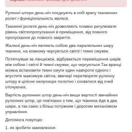
Рулонні штори день-ніч поєднують в собі красу тканинних
ролет і функціональність жалюзі.
Тканинні ролети день-ніч дозволяють плавно регулювати
рівень світлопропускання в приміщення, від повного
пропускання до повного закриття.
Жалюзі день-ніч являють собою два паралельних шару
тканини, на кожному чергуються світлі і темні смужки.
Потягнувши за ланцюжок, відбувається переміщення шарів
між собою і світлі й темні смужки, що чергуються.Так вранці
можна встановити темні смуги один навпроти одного і
впустити максимум світла, ввечері перетворити рулонну
штору в цілісне непрозоре полотно і сховатися від очей
оточуючих.
Вартість рулонних штор день-ніч вище вартості звичайних
рулонних штор, це пов'язано з тим, що тканина йде в два
шари, а так само з більш потужним і дорогим механізмом
управління.
Допомога покупцю:
1.
як зробити замовлення
: