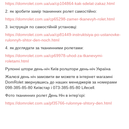
https://domrolet.com.ua/ua/cp104864-kak-sdelat-zakaz.html
2. як зробити замір тканинних ролет самостійно:
https://domrolet.com.ua/cp65298-zamer-tkanevyh-rolet.html
3. інструкція по самостійній установці:
https://domrolet.com.ua/ua/cp81449-instruktsiya-po-ustanovke-
rulonnyh-shtor-den-noch.html
4. як доглядати за тканинними ролетами:
https://domrolet.com.ua/cp69978-uhod-za-tkanevymi-
roletami.html
Рулонні штори день-ніч Київ ролштори день-ніч Україна
Жалюзі день ніч замовити ви можете в інтернет магазині
DomRolet звернувшись до наших менеджерів за номерами
098-385-85-80 Київстар і 073-385-85-80 Lifecell.
Фото тканинних ролет День Ніч в інтер'єрі:
https://domrolet.com.ua/pf35766-rulonnye-shtory-den.html