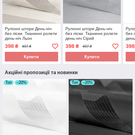
Рулонні штори День-ніч
Рулонні штори День-ніч
Руло
без ліски. Тканинні ролети
без ліски. Тканинні ролети
без 
день-ніч Льон
день-ніч Сірий
день
398
398
398
₴
₴
497 ₴
497 ₴
Купити
Купити
Акційні пропозиції та новинки
Топ
–20%
Топ
–20%