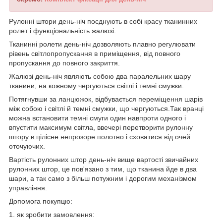
Рулонні штори день-ніч поєднують в собі красу тканинних
ролет і функціональність жалюзі.
Тканинні ролети день-ніч дозволяють плавно регулювати
рівень світлопропускання в приміщення, від повного
пропускання до повного закриття.
Жалюзі день-ніч являють собою два паралельних шару
тканини, на кожному чергуються світлі і темні смужки.
Потягнувши за ланцюжок, відбувається переміщення шарів
між собою і світлі й темні смужки, що чергуються.Так вранці
можна встановити темні смуги один навпроти одного і
впустити максимум світла, ввечері перетворити рулонну
штору в цілісне непрозоре полотно і сховатися від очей
оточуючих.
Вартість рулонних штор день-ніч вище вартості звичайних
рулонних штор, це пов'язано з тим, що тканина йде в два
шари, а так само з більш потужним і дорогим механізмом
управління.
Допомога покупцю:
1.
як зробити замовлення
: