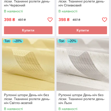
ліски. Тканинні ролети день-
ліски. Тканинні ролети день-
ніч Червоний
ніч Оливковий
В наявності
В наявності
398
398
₴
₴
497 ₴
497 ₴
Купити
Купити
Топ
–20%
Топ
–20%
Рулонні штори День-ніч без
Рулонні штори День-ніч без
ліски. Тканинні ролети день-
ліски. Тканинні ролети день-
ніч Світло-жовтий
ніч Льон
В наявності
В наявності