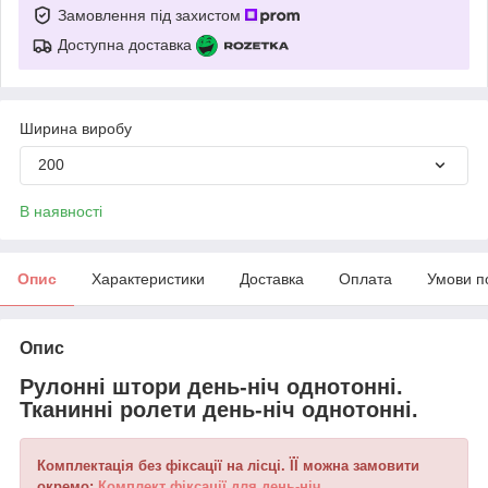
Замовлення під захистом
Доступна доставка
Ширина виробу
200
В наявності
Опис
Характеристики
Доставка
Оплата
Умови п
Опис
Рулонні штори день-ніч однотонні.
Тканинні ролети день-ніч однотонні.
Комплектація без фіксації на лісці. ЇЇ можна замовити
окремо:
Комплект фіксації для день-ніч