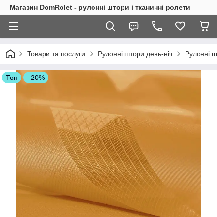
Магазин DomRolet - рулонні штори і тканинні ролети
Товари та послуги
Рулонні штори день-ніч
Рулонні ш
Топ
–20%