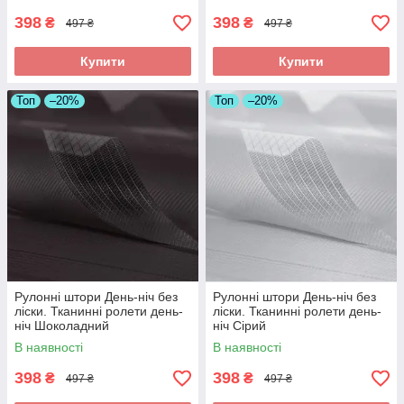
398
398
₴
₴
497 ₴
497 ₴
Купити
Купити
Топ
–20%
Топ
–20%
Рулонні штори День-ніч без
Рулонні штори День-ніч без
ліски. Тканинні ролети день-
ліски. Тканинні ролети день-
ніч Шоколадний
ніч Сірий
В наявності
В наявності
398
398
₴
₴
497 ₴
497 ₴