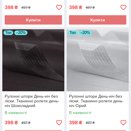
398
398
₴
₴
497 ₴
497 ₴
Купити
Купити
Топ
–20%
Топ
–20%
Рулонні штори День-ніч без
Рулонні штори День-ніч без
ліски. Тканинні ролети день-
ліски. Тканинні ролети день-
ніч Шоколадний
ніч Сірий
В наявності
В наявності
398
398
₴
₴
497 ₴
497 ₴