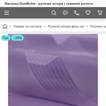
Магазин DomRolet - рулонні штори і тканинні ролети
Товари та послуги
Рулонні штори день-ніч
Рулонні ш
Топ
–20%