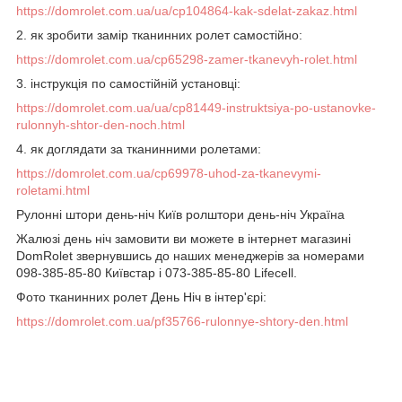
https://domrolet.com.ua/ua/cp104864-kak-sdelat-zakaz.html
2. як зробити замір тканинних ролет самостійно:
https://domrolet.com.ua/cp65298-zamer-tkanevyh-rolet.html
3. інструкція по самостійній установці:
https://domrolet.com.ua/ua/cp81449-instruktsiya-po-ustanovke-
rulonnyh-shtor-den-noch.html
4. як доглядати за тканинними ролетами:
https://domrolet.com.ua/cp69978-uhod-za-tkanevymi-
roletami.html
Рулонні штори день-ніч Київ ролштори день-ніч Україна
Жалюзі день ніч замовити ви можете в інтернет магазині
DomRolet звернувшись до наших менеджерів за номерами
098-385-85-80 Київстар і 073-385-85-80 Lifecell.
Фото тканинних ролет День Ніч в інтер'єрі:
https://domrolet.com.ua/pf35766-rulonnye-shtory-den.html