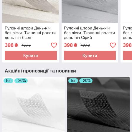
Рулонні штори День-ніч
Рулонні штори День-ніч
Руло
без ліски. Тканинні ролети
без ліски. Тканинні ролети
без 
день-ніч Льон
день-ніч Сірий
день
398
398
398
₴
₴
497 ₴
497 ₴
Купити
Купити
Акційні пропозиції та новинки
Топ
–20%
Топ
–20%