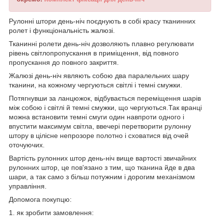
Рулонні штори день-ніч поєднують в собі красу тканинних
ролет і функціональність жалюзі.
Тканинні ролети день-ніч дозволяють плавно регулювати
рівень світлопропускання в приміщення, від повного
пропускання до повного закриття.
Жалюзі день-ніч являють собою два паралельних шару
тканини, на кожному чергуються світлі і темні смужки.
Потягнувши за ланцюжок, відбувається переміщення шарів
між собою і світлі й темні смужки, що чергуються.Так вранці
можна встановити темні смуги один навпроти одного і
впустити максимум світла, ввечері перетворити рулонну
штору в цілісне непрозоре полотно і сховатися від очей
оточуючих.
Вартість рулонних штор день-ніч вище вартості звичайних
рулонних штор, це пов'язано з тим, що тканина йде в два
шари, а так само з більш потужним і дорогим механізмом
управління.
Допомога покупцю:
1.
як зробити замовлення
: