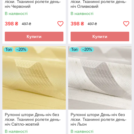
ліски. Тканинні ролети день-
ліски. Тканинні ролети день-
ніч Червоний
ніч Оливковий
В наявності
В наявності
398
398
₴
₴
497 ₴
497 ₴
Купити
Купити
Топ
–20%
Топ
–20%
Рулонні штори День-ніч без
Рулонні штори День-ніч без
ліски. Тканинні ролети день-
ліски. Тканинні ролети день-
ніч Світло-жовтий
ніч Льон
В наявності
В наявності