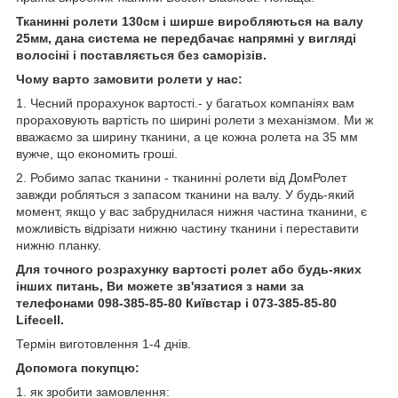
Тканинні ролети 130см і ширше виробляються на валу
25мм, дана система не передбачає напрямні у вигляді
волосіні і поставляється без саморізів.
Чому варто замовити ролети у нас:
1. Чесний прорахунок вартості.- у багатьох компаніях вам
прораховують вартість по ширині ролети з механізмом. Ми ж
вважаємо за ширину тканини, а це кожна ролета на 35 мм
вужче, що економить гроші.
2. Робимо запас тканини - тканинні ролети від ДомРолет
завжди робляться з запасом тканини на валу. У будь-який
момент, якщо у вас забруднилася нижня частина тканини, є
можливість відрізати нижню частину тканини і переставити
нижню планку.
Для точного розрахунку вартості ролет або будь-яких
інших питань, Ви можете зв'язатися з нами за
телефонами 098-385-85-80 Київстар і 073-385-85-80
Lifecell.
Термін виготовлення 1-4 днів.
Допомога покупцю:
1.
як зробити замовлення
: