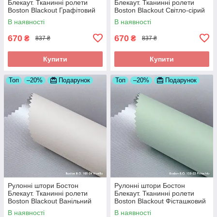
Блекаут. Тканинні ролети
Блекаут. Тканинні ролети
Boston Blackout Графітовий
Boston Blackout Світло-сірий
105-08, 350
105-04, 350
В наявності
В наявності
670
670
₴
₴
837 ₴
837 ₴
Купити
Купити
Топ
–20%
Подарунок
Топ
–20%
Подарунок
Рулонні штори Бостон
Рулонні штори Бостон
Блекаут. Тканинні ролети
Блекаут. Тканинні ролети
Boston Blackout Ванільний
Boston Blackout Фісташковий
105-24, 350
105-22, 350
В наявності
В наявності