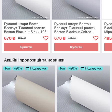
Рулонні штори Бостон
Рулонні штори Бостон
Руло
Блекаут. Тканинні ролети
Блекаут. Тканинні ролети
Blac
Boston Blackout Білий 105-
Boston Blackout Світло-
Міра
01, 350
сірий 105-04, 350
02, 
670
670
495
₴
₴
837 ₴
837 ₴
Купити
Купити
Акційні пропозиції та новинки
Топ
–20%
Подарунок
Топ
–20%
Подарунок