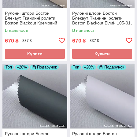
Рулонні штори Бостон
Рулонні штори Бостон
Блекаут. Тканинні ролети
Блекаут. Тканинні ролети
Boston Blackout Кремовий
Boston Blackout Білий 105-01,
105-29, 350
350
В наявності
В наявності
670
670
₴
₴
837 ₴
837 ₴
Купити
Купити
Топ
–20%
Подарунок
Топ
–20%
Подарунок
Рулонні штори Бостон
Рулонні штори Бостон