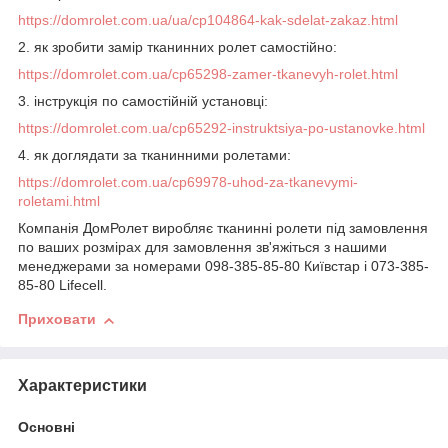
https://domrolet.com.ua/ua/cp104864-kak-sdelat-zakaz.html
2. як зробити замір тканинних ролет самостійно:
https://domrolet.com.ua/cp65298-zamer-tkanevyh-rolet.html
3. інструкція по самостійній установці:
https://domrolet.com.ua/cp65292-instruktsiya-po-ustanovke.html
4. як доглядати за тканинними ролетами:
https://domrolet.com.ua/cp69978-uhod-za-tkanevymi-
roletami.html
Компанія ДомРолет виробляє тканинні ролети під замовлення
по ваших розмірах для замовлення зв'яжіться з нашими
менеджерами за номерами 098-385-85-80 Київстар і 073-385-
85-80 Lifecell.
Приховати
Характеристики
Основні