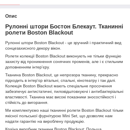
Опис
Рулонні штори Бостон Блекаут. Тканинні
ролети Boston Blackout
Рулонні штори Boston Blackout - це зручний і практичний вид
сонцезахисного декору вікон.
Ролети колекції Boston Blackout виконують не тільки функцію
захисту від проникнення сонячних променів, але і є стильним
доповненням інтер'єру.
Тканина Boston Blackout, це непрозора тканину, прекрасно
підходить в інтер'єр вітальні, спальні, кінотеатру і так далі.
Колекція Boston Blackout мають спеціальне просочення
забезпечує антистатичні, пиловідштовхуючі і антибактеріальні
властивості. Тканина має високі показники зносостійкості і
стійкість до вигорання.
Ми комплектуємо наші тканинні ролети Boston Blackout тільки
якісної польської фурнітурою Mini Set, що дозволяє нам
надати гарантію на вироблену продукцію.
Країна виробник тканини Boston Blackout: Польща.