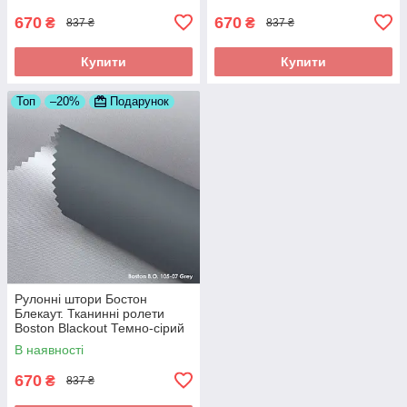
670
670
₴
₴
837 ₴
837 ₴
Купити
Купити
Топ
–20%
Подарунок
Рулонні штори Бостон
Блекаут. Тканинні ролети
Boston Blackout Темно-сірий
105-07, 350
В наявності
670
₴
837 ₴