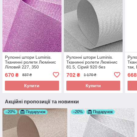
Рулонні штори Luminis.
Рулонні штори Luminis.
Руло
Тканинні ролети Люмінис
Тканинні ролети Люмінис
Ткан
Ліловий 227, 350
81.5, Сірий 920 без
так,
свердління
свер
670
702
668
₴
₴
837 ₴
1 170 ₴
Купити
Купити
Акційні пропозиції та новинки
–20%
Подарунок
–20%
Подарунок