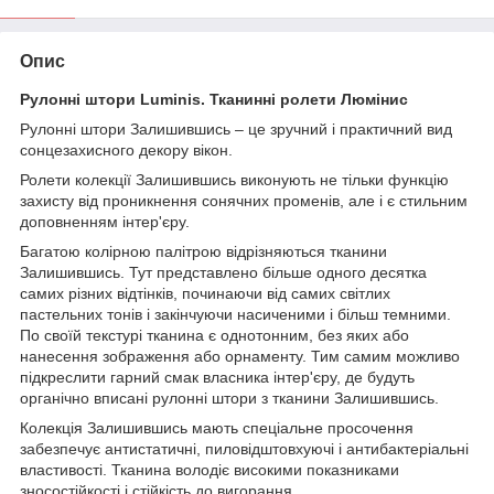
Опис
Рулонні штори Luminis. Тканинні ролети Люмінис
Рулонні штори Залишившись – це зручний і практичний вид
сонцезахисного декору вікон.
Ролети колекції Залишившись виконують не тільки функцію
захисту від проникнення сонячних променів, але і є стильним
доповненням інтер'єру.
Багатою колірною палітрою відрізняються тканини
Залишившись. Тут представлено більше одного десятка
самих різних відтінків, починаючи від самих світлих
пастельних тонів і закінчуючи насиченими і більш темними.
По своїй текстурі тканина є однотонним, без яких або
нанесення зображення або орнаменту. Тим самим можливо
підкреслити гарний смак власника інтер'єру, де будуть
органічно вписані рулонні штори з тканини Залишившись.
Колекція Залишившись мають спеціальне просочення
забезпечує антистатичні, пиловідштовхуючі і антибактеріальні
властивості. Тканина володіє високими показниками
зносостійкості і стійкість до вигорання.