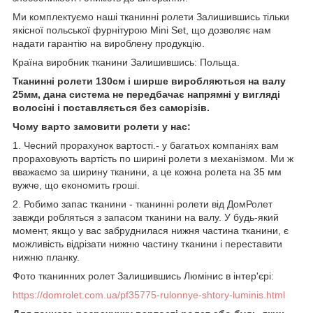
Ми комплектуємо наші тканинні ролети Залишившись тільки
якісної польської фурнітурою Mini Set, що дозволяє нам
надати гарантію на вироблену продукцію.
Країна виробник тканини Залишившись: Польща.
Тканинні ролети 130см і ширше виробляються на валу
25мм, дана система не передбачає напрямні у вигляді
волосіні і поставляється без саморізів.
Чому варто замовити ролети у нас:
1. Чесний прорахунок вартості.- у багатьох компаніях вам
прораховують вартість по ширині ролети з механізмом. Ми ж
вважаємо за ширину тканини, а це кожна ролета на 35 мм
вужче, що економить гроші.
2. Робимо запас тканини - тканинні ролети від ДомРолет
завжди робляться з запасом тканини на валу. У будь-який
момент, якщо у вас забруднилася нижня частина тканини, є
можливість відрізати нижню частину тканини і переставити
нижню планку.
Фото тканинних ролет Залишившись Люмінис в інтер'єрі:
https://domrolet.com.ua/pf35775-rulonnye-shtory-luminis.html