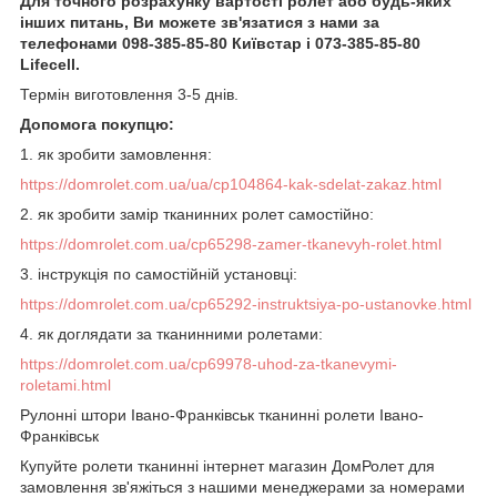
Для точного розрахунку вартості ролет або будь-яких
інших питань, Ви можете зв'язатися з нами за
телефонами 098-385-85-80 Київстар і 073-385-85-80
Lifecell.
Термін виготовлення 3-5 днів.
Допомога покупцю:
1.
як зробити замовлення
:
https://domrolet.com.ua/ua/cp104864-kak-sdelat-zakaz.html
2. як зробити замір тканинних ролет самостійно:
https://domrolet.com.ua/cp65298-zamer-tkanevyh-rolet.html
3. інструкція по самостійній установці:
https://domrolet.com.ua/cp65292-instruktsiya-po-ustanovke.html
4. як доглядати за тканинними ролетами:
https://domrolet.com.ua/cp69978-uhod-za-tkanevymi-
roletami.html
Рулонні штори Івано-Франківськ тканинні ролети Івано-
Франківськ
Купуйте ролети тканинні інтернет магазин ДомРолет для
замовлення зв'яжіться з нашими менеджерами за номерами