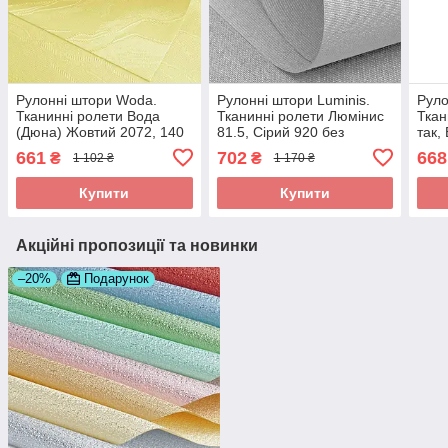
Рулонні штори Woda.
Рулонні штори Luminis.
Руло
Тканинні ролети Вода
Тканинні ролети Люмінис
Ткан
(Дюна) Жовтий 2072, 140
81.5, Сірий 920 без
так,
свердління
свер
661
702
668
₴
₴
1 102 ₴
1 170 ₴
Купити
Купити
Акційні пропозиції та новинки
–20%
Подарунок