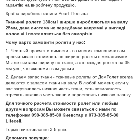
гарантію на вироблену продукцію.
Країна виробник тканини Pearl: Польща.
Тканинні ролети 130см і ширше виробляються на валу
25мм, дана система не передбачає напрямні у вигляді
волосіні і поставляється без саморізів.
Чому варто замовити ролети у нас:
1. Честный просчет стоимости.- во многих компаниях вам
просчитывают стоимость по ширине ролеты с механизмом.
Мы же считаем ширину по ткани, а это каждая ролета на 35
мм уже, что экономит вам деньги.
2. Делаем запас ткани - тканевые ролеты от ДомРолет всегда
делаются с запасом ткани на валу. В любой момент, если у
вас загрязнилась нижняя часть ткани, есть возможность
отрезать нижнюю часть ткани и переставить нижнюю планку.
Для точного расчета стоимости ролет или любым
другим вопросам Вы можете связаться с нами по
телефонам 098-385-85-80 Киевстар и 073-385-85-80
Lifecell.
Термін виготовлення 3-5 днів.
Допомога покупцю: