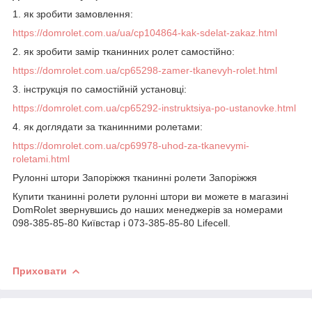
1.
як зробити замовлення
:
https://domrolet.com.ua/ua/cp104864-kak-sdelat-zakaz.html
2. як зробити замір тканинних ролет самостійно:
https://domrolet.com.ua/cp65298-zamer-tkanevyh-rolet.html
3. інструкція по самостійній установці:
https://domrolet.com.ua/cp65292-instruktsiya-po-ustanovke.html
4. як доглядати за тканинними ролетами:
https://domrolet.com.ua/cp69978-uhod-za-tkanevymi-
roletami.html
Рулонні штори Запоріжжя тканинні ролети Запоріжжя
Купити тканинні ролети рулонні штори ви можете в магазині
DomRolet звернувшись до наших менеджерів за номерами
098-385-85-80 Київстар і 073-385-85-80 Lifecell.
Приховати