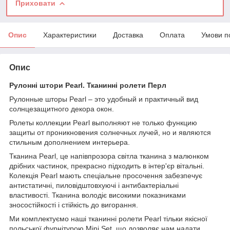
Приховати
Опис
Характеристики
Доставка
Оплата
Умови п
Опис
Рулонні штори Pearl. Тканинні ролети Перл
Рулонные шторы Pearl – это удобный и практичный вид
солнцезащитного декора окон.
Ролеты коллекции Pearl выполняют не только функцию
защиты от проникновения солнечных лучей, но и являются
стильным дополнением интерьера.
Тканина Pearl, це напівпрозора світла тканина з малюнком
дрібних частинок, прекрасно підходить в інтер'єр вітальні.
Колекція Pearl мають спеціальне просочення забезпечує
антистатичні, пиловідштовхуючі і антибактеріальні
властивості. Тканина володіє високими показниками
зносостійкості і стійкість до вигорання.
Ми комплектуємо наші тканинні ролети Pearl тільки якісної
польської фурнітурою Mini Set, що дозволяє нам надати