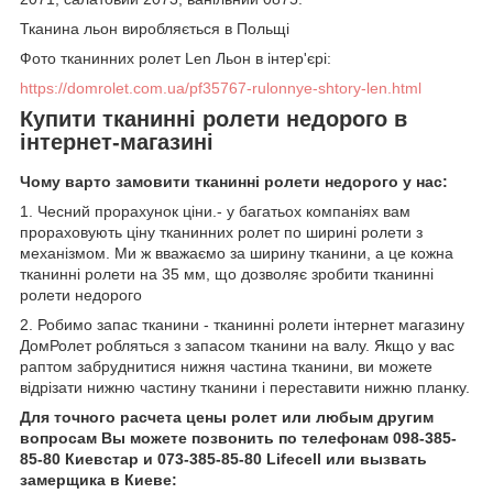
Тканина льон виробляється в Польщі
Фото тканинних ролет Len Льон в інтер'єрі:
https://domrolet.com.ua/pf35767-rulonnye-shtory-len.html
Купити тканинні ролети недорого в
інтернет-магазині
Чому варто замовити тканинні ролети недорого у нас:
1. Чесний прорахунок ціни.- у багатьох компаніях вам
прораховують ціну тканинних ролет по ширині ролети з
механізмом. Ми ж вважаємо за ширину тканини, а це кожна
тканинні ролети на 35 мм, що дозволяє зробити тканинні
ролети недорого
2. Робимо запас тканини - тканинні ролети інтернет магазину
ДомРолет робляться з запасом тканини на валу. Якщо у вас
раптом забруднитися нижня частина тканини, ви можете
відрізати нижню частину тканини і переставити нижню планку.
Для точного расчета цены ролет или любым другим
вопросам Вы можете позвонить по телефонам 098-385-
85-80 Киевстар и 073-385-85-80 Lifecell или вызвать
замерщика в Киеве: