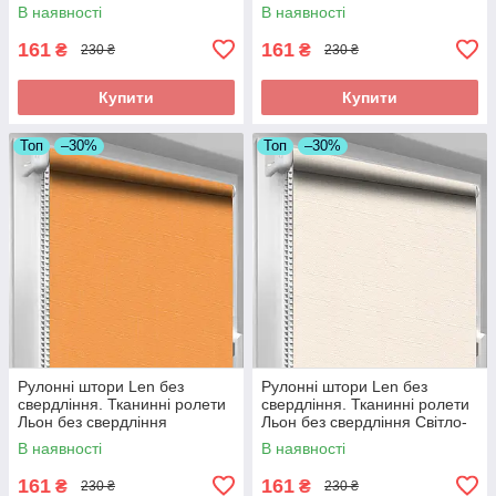
кістка 0881
Фіолетовий 7438
В наявності
В наявності
161
161
₴
₴
230 ₴
230 ₴
Купити
Купити
Топ
–30%
Топ
–30%
Рулонні штори Len без
Рулонні штори Len без
свердління. Тканинні ролети
свердління. Тканинні ролети
Льон без свердління
Льон без свердління Світло-
Оранжевий 0852
рожевий 2070
В наявності
В наявності
161
161
₴
₴
230 ₴
230 ₴