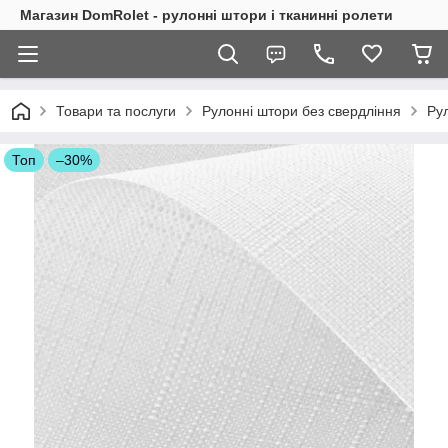
Магазин DomRolet - рулонні штори і тканинні ролети
Товари та послуги
Рулонні штори без свердління
Рул
Топ
–30%