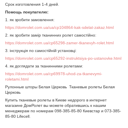
Срок изготовления 1-4 дней.
Помощь покупателю:
1.
як зробити замовлення
:
https://domrolet.com.ua/ua/cp104864-kak-sdelat-zakaz.html
2. як зробити замір тканинних ролет самостійно:
https://domrolet.com.ua/cp65298-zamer-tkanevyh-rolet.html
3. інструкція по самостійній установці:
https://domrolet.com.ua/cp65292-instruktsiya-po-ustanovke.html
4. як доглядати за тканинними ролетами:
https://domrolet.com.ua/cp69978-uhod-za-tkanevymi-
roletami.html
Рулонные шторы Белая Церковь Тканевые ролеты Белая
Церковь
Купить тканевые ролеты в Киеве недорого
в интернет
магазине ДомРолет вы можете обратившись к нашим
менеджерам по номерам 098-385-85-80 Киевстар и 073-385-
85-80 Lifecell.