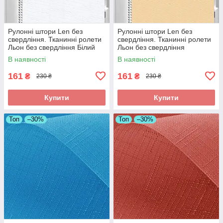
Рулонні штори Len без
Рулонні штори Len без
свердління. Тканинні ролети
свердління. Тканинні ролети
Льон без свердління Білий
Льон без свердління
0800
Персиковий 0877
В наявності
В наявності
161
161
₴
₴
230 ₴
230 ₴
Купити
Купити
Топ
–30%
Топ
–30%