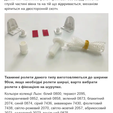
глухій частині вікна та на тій що відкривається, механізм
кріпиться на двосторонній скотч.
Тканинні ролети даного типу виготовляються до ширини
90см, якщо необхідні ролети ширші, варто вибрати
ролети з фіксацією на шурупах.
Кольори колекції Льон: білий 0800, теракот 2095,
помаранчевий 0852, жовтий 0858, зелений 0873, блакитний
2074, синій 0874, сірий 7436, аквамарин 7430, фіолетовий
7438, світло-рожевий 2070, світло-жовтий 2057, абрикосовий
2071, салатовий 2073, ванільний 0875.