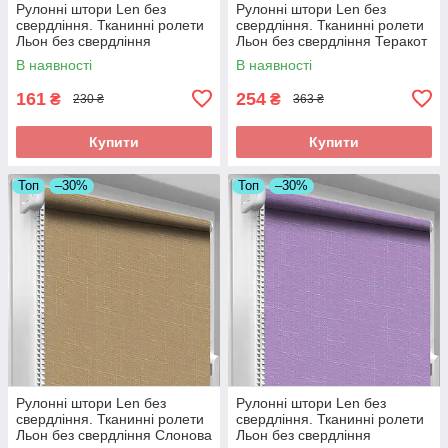
Рулонні штори Len без
Рулонні штори Len без
свердління. Тканинні ролети
свердління. Тканинні ролети
Льон без свердління
Льон без свердління Теракот
Аквамарин 7430
2095, 300
В наявності
В наявності
161
254
₴
₴
230 ₴
363 ₴
Купити
Купити
Топ
–30%
Топ
–30%
Рулонні штори Len без
Рулонні штори Len без
свердління. Тканинні ролети
свердління. Тканинні ролети
Льон без свердління Слонова
Льон без свердління