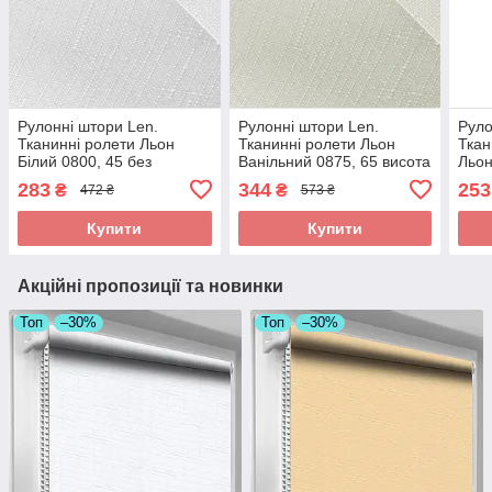
Рулонні штори Len.
Рулонні штори Len.
Руло
Тканинні ролети Льон
Тканинні ролети Льон
Ткан
Білий 0800, 45 без
Ванільний 0875, 65 висота
Льон
свердління
65x110 без свердління
свер
283
344
253
₴
₴
472 ₴
573 ₴
Купити
Купити
Акційні пропозиції та новинки
Топ
–30%
Топ
–30%