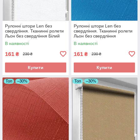
Рулонні штори Len без
Рулонні штори Len без
свердління. Тканинні ролети
свердління. Тканинні ролети
Льон без свердління Білий
Льон без свердління
0800
Аквамарин 7430
В наявності
В наявності
161
161
₴
₴
230 ₴
230 ₴
Купити
Купити
Топ
–30%
Топ
–30%