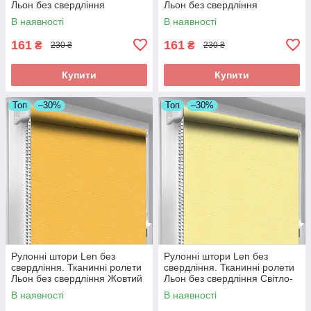
Льон без свердління
Льон без свердління
Фіолетовий 7438
Оранжевий 0852
В наявності
В наявності
161
161
₴
₴
230 ₴
230 ₴
Купити
Купити
Топ
–30%
Топ
–30%
Рулонні штори Len без
Рулонні штори Len без
свердління. Тканинні ролети
свердління. Тканинні ролети
Льон без свердління Жовтий
Льон без свердління Світло-
0858
жовтий 2057
В наявності
В наявності