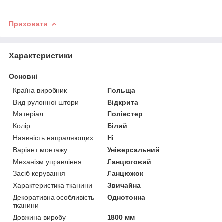
Приховати
Характеристики
Основні
Країна виробник
Польща
Вид рулонної штори
Відкрита
Матеріал
Поліестер
Колір
Білий
Наявність напраляющих
Ні
Варіант монтажу
Універсальний
Механізм управління
Ланцюговий
Засіб керування
Ланцюжок
Характеристика тканини
Звичайна
Декоративна особливість
Однотонна
тканини
Довжина виробу
1800 мм