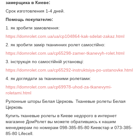
замерщика в Киеве:
Срок изготовления 1-4 дней.
Помощь покупателю:
1.
як зробити замовлення
:
https://domrolet.com.ua/ua/cp104864-kak-sdelat-zakaz.html
2. як зробити замір тканинних ролет самостійно:
https://domrolet.com.ua/cp65298-zamer-tkanevyh-rolet.html
3. інструкція по самостійній установці:
https://domrolet.com.ua/cp65292-instruktsiya-po-ustanovke.html
4. як доглядати за тканинними ролетами:
https://domrolet.com.ua/cp69978-uhod-za-tkanevymi-
roletami.html
Рулонные шторы Белая Церковь Тканевые ролеты Белая
Церковь
Купить тканевые ролеты в Киеве недорого
в интернет
магазине ДомРолет вы можете обратившись к нашим
менеджерам по номерам 098-385-85-80 Киевстар и 073-385-
85-80 Lifecell.