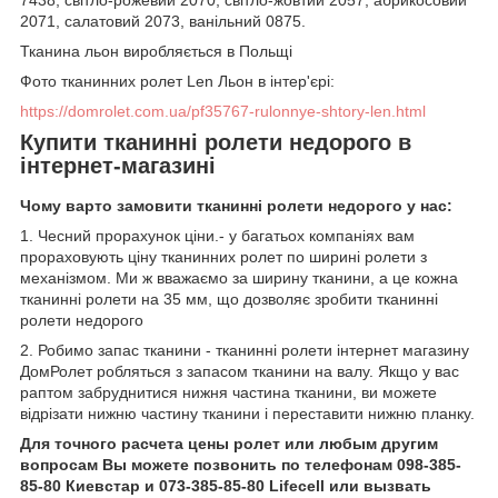
7438, світло-рожевий 2070, світло-жовтий 2057, абрикосовий
2071, салатовий 2073, ванільний 0875.
Тканина льон виробляється в Польщі
Фото тканинних ролет Len Льон в інтер'єрі:
https://domrolet.com.ua/pf35767-rulonnye-shtory-len.html
Купити тканинні ролети недорого в
інтернет-магазині
Чому варто замовити тканинні ролети недорого у нас:
1. Чесний прорахунок ціни.- у багатьох компаніях вам
прораховують ціну тканинних ролет по ширині ролети з
механізмом. Ми ж вважаємо за ширину тканини, а це кожна
тканинні ролети на 35 мм, що дозволяє зробити тканинні
ролети недорого
2. Робимо запас тканини - тканинні ролети інтернет магазину
ДомРолет робляться з запасом тканини на валу. Якщо у вас
раптом забруднитися нижня частина тканини, ви можете
відрізати нижню частину тканини і переставити нижню планку.
Для точного расчета цены ролет или любым другим
вопросам Вы можете позвонить по телефонам 098-385-
85-80 Киевстар и 073-385-85-80 Lifecell или вызвать