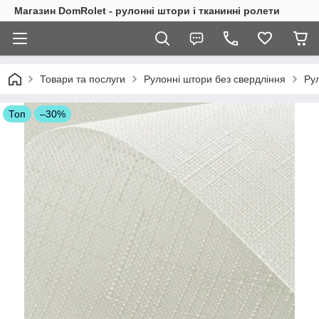
Магазин DomRolet - рулонні штори і тканинні ролети
Товари та послуги
Рулонні штори без свердління
Рул
Топ
–30%