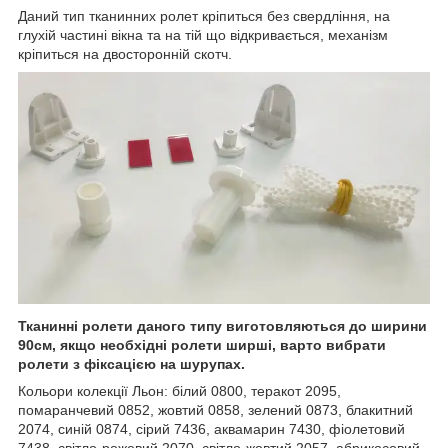
Даний тип тканинних ролет кріпиться без свердління, на
глухій частині вікна та на тій що відкривається, механізм
кріпиться на двосторонній скотч.
Тканинні ролети даного типу виготовляються до ширини
90см, якщо необхідні ролети ширші, варто вибрати
ролети з фіксацією на шурупах.
Кольори колекції Льон: білий 0800, теракот 2095,
помаранчевий 0852, жовтий 0858, зелений 0873, блакитний
2074, синій 0874, сірий 7436, аквамарин 7430, фіолетовий