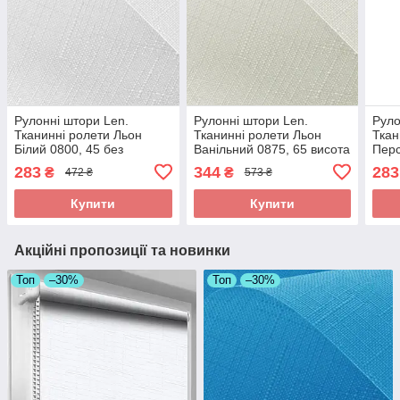
Рулонні штори Len.
Рулонні штори Len.
Руло
Тканинні ролети Льон
Тканинні ролети Льон
Ткан
Білий 0800, 45 без
Ванільний 0875, 65 висота
Перс
свердління
65x110 без свердління
свер
283
344
283
₴
₴
472 ₴
573 ₴
Купити
Купити
Акційні пропозиції та новинки
Топ
–30%
Топ
–30%