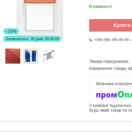
В наявності
Купити
–20%
Залишилось
0
0
днів
0
0
0
0
0
0
+380 (98) 385-85-80
повернення товару п
У компанії підключені
будь-який товар не п