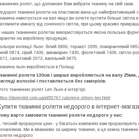
канинних ролет, що допоможе Вам вибрати тканину на свій смак.
едорогі тканинні ролети на пластикові вікна-це найефективніший сп
канина намотується на вал якщо ви хочете пустити більше світла в
атемнити кімнату від сонячного світла, при цьому красиво прикраш
 наших тканинних ролетах використовується якісна польська фурні
арантію на вироблену продукцію.
ольори колекції Льон: білий 0800, теракот 2095, помаранчевий 085
иній 0874, сірий 7436, аквамарин 7430, фіолетовий 7438, світло-р
071, салатовий 2073, ванільний 0875.
канина льон виробляється в Польщі
Тканинні ролети 130см і ширше виробляються на валу 25мм,
игляді волосіні і поставляється без саморізів.
ото тканинних ролет Len Льон в інтер'єрі:
ttps://domrolet.com.ua/pf35767-rulonnye-shtory-len.html
Купити тканинні ролети недорого в інтернет-магаз
ому варто замовити тканинні ролети недорого у нас:
. Чесний прорахунок ціни.- у багатьох компаніях вам прораховують
еханізмом. Ми ж вважаємо за ширину тканини, а це кожна тканинні
олети недорого