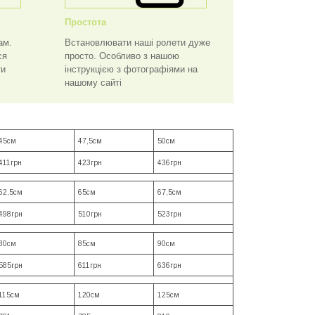
Простота
ам.
Встановлювати наші ролети дуже
ся
просто. Особливо з нашою
ти
інструкцією з фотографіями на
нашому сайті
45см
47,5см
50см
411грн
423грн
436грн
62,5см
65см
67,5см
498грн
510грн
523грн
80см
85см
90см
585грн
611грн
636грн
115см
120см
125см