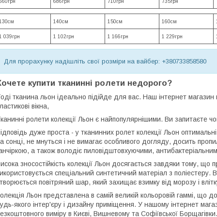
660грн
686грн
710грн
735грн
130см
140см
150см
160см
1 039грн
1 102грн
1 166грн
1 229грн
Для прорахунку надішліть свої розміри на вайбер: +380733858580
Хочете купити тканинні ролети недорого?
оді тканина льон ідеально підійде для вас. Наш інтернет магазин 
ластикові вікна,
канинні ролети колекції Льон є найпопулярнішими. Ви запитаєте ч
ідповідь дуже проста - у тканинних ролет колекції Льон оптимальні
а сонці, не мнуться і не вимагає особливого догляду, досить про
анчіркою, а також володіє пиловідштовхуючими, антибактеріальни
исока зносостійкість колекції Льон досягається завдяки тому, що 
икористовується спеціальний синтетичний матеріал з поліестеру. В
творюється повітряний шар, який захищає взимку від морозу і влітку
олекція Льон представлена в самій великій кольоровій гаммі, що 
удь-якого інтер'єру і дизайну приміщення. У нашому інтернет мага
езкоштовного виміру в Києві, Вишневому та Софіївської Борщагівк