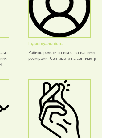
Індивідуальність
ські
Робимо ролети на вікно, за вашими
яких
розмірами. Сантиметр на сантиметр
и