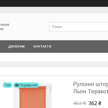
улонні
ети
ДИЛЕРАМ
КОНТАКТИ
Рулонні штор
Топ
Подарунок
Льон Теракот
362 ₴
452 ₴