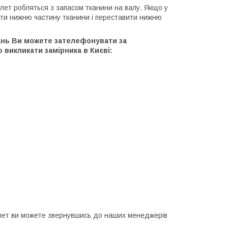
олет робляться з запасом тканини на валу. Якщо у
ати нижню частину тканини і переставити нижню
тань Ви можете зателефонувати за
о викликати замірника в Києві:
олет ви можете звернувшись до наших менеджерів