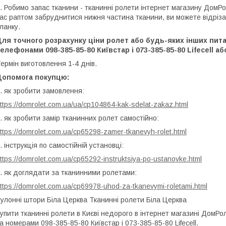
. Робимо запас тканини - тканинні ролети інтернет магазину ДомР
ас раптом забруднитися нижня частина тканини, ви можете відріз
ланку.
Для точного розрахунку ціни ролет або будь-яких інших пи
елефонами 098-385-85-80 Київстар і 073-385-85-80 Lifecell аб
ермін виготовлення 1-4 днів.
Допомога покупцю:
.
як зробити замовлення
:
ttps://domrolet.com.ua/ua/cp104864-kak-sdelat-zakaz.html
. як зробити замір тканинних ролет самостійно:
ttps://domrolet.com.ua/cp65298-zamer-tkanevyh-rolet.html
. інструкція по самостійній установці:
ttps://domrolet.com.ua/cp65292-instruktsiya-po-ustanovke.html
. як доглядати за тканинними ролетами:
ttps://domrolet.com.ua/cp69978-uhod-za-tkanevymi-roletami.html
улонні штори Біла Церква Тканинні ролети Біла Церква
упити тканинні ролети в Києві недорого
в інтернет магазині ДомР
а номерами 098-385-85-80 Київстар і 073-385-85-80 Lifecell.