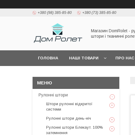
+380 (98) 385-85-80
+380 (73) 385-85-80
Магазин DomRolet - р
штори і тканинні рол
ГОЛОВНА
НАШІ ТОВАРИ
ПРО НАС
Рулонні штори
Штори рулонні відкритої
системи
Рулонні штори день-ніч
Рулонні штори Блекаут. 100%
затемнення