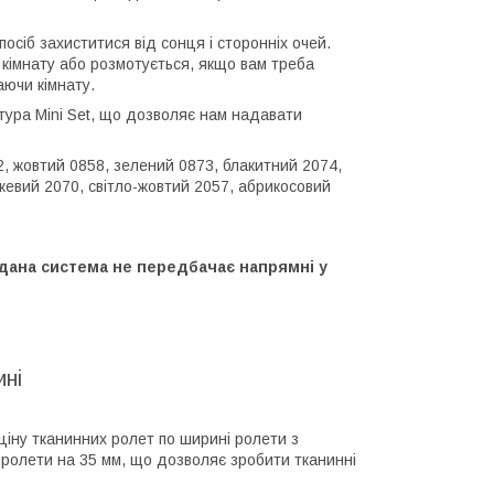
осіб захиститися від сонця і сторонніх очей.
 кімнату або розмотується, якщо вам треба
аючи кімнату.
тура Mini Set, що дозволяє нам надавати
2, жовтий 0858, зелений 0873, блакитний 2074,
ожевий 2070, світло-жовтий 2057, абрикосовий
 дана система не передбачає напрямні у
ині
 ціну тканинних ролет по ширині ролети з
 ролети на 35 мм, що дозволяє зробити тканинні