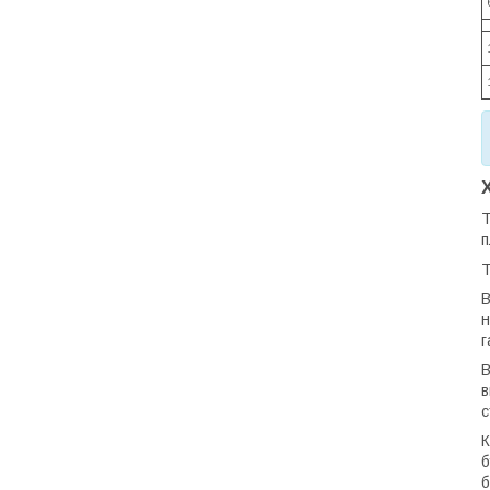
Т
п
Т
В
н
г
В
в
с
К
б
б