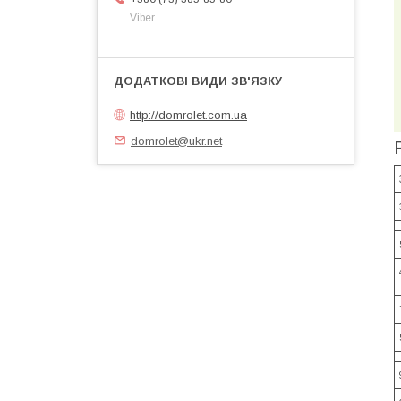
Viber
http://domrolet.com.ua
domrolet@ukr.net