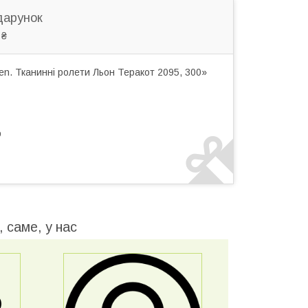
дарунок
 ₴
n. Тканинні ролети Льон Теракот 2095, 300»
р
 саме, у нас