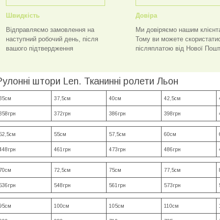
Швидкість
Довіра
Відправляємо замовлення на
Ми довіряємо нашим клієнт
наступний робочий день, після
Тому ви можете скористати
вашого підтвердження
післяплатою від Нової Пош
Рулонні штори Len. Тканинні ролети Льон
35см
37,5см
40см
42,5см
358грн
372грн
386грн
398грн
52,5см
55см
57,5см
60см
448грн
461грн
473грн
486грн
70см
72,5см
75см
77,5см
536грн
548грн
561грн
573грн
95см
100см
105см
110см