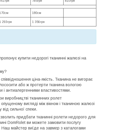
761грн
785грн
810грн
170см
180см
1 293грн
1 356грн
пропонує купити недорогі тканинні жалюзі на
ому?
 співвідношення ціна-якість. Тканина не вигорає
пилососити або ж протерти тканина вологою
ми і антиалергенними властивостями.
при виробництві тканинних ролет
 опущеному вигляді між вікном і тканиною жалюзі
 від сильної спеки.
дозволить придбати тканинні ролети недорого для
зині DomRolet ви можете замовити послугу
и. Наш майстер виїде на завмер з каталогами