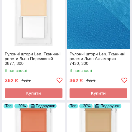
Рулонні штори Len. Тканинні
Рулонні штори Len. Тканинні
ролети Льон Персиковий
ролети Льон Аквамарин
0877, 300
7430, 300
В наявності
В наявності
362
362
₴
₴
452 ₴
452 ₴
Купити
Купити
Топ
–20%
Подарунок
Топ
–20%
Подарунок