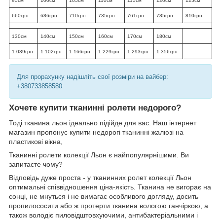
95см
100см
105см
110см
115см
120см
125см
660грн
686грн
710грн
735грн
761грн
785грн
810грн
130см
140см
150см
160см
170см
180см
1 039грн
1 102грн
1 166грн
1 229грн
1 293грн
1 356грн
Для прорахунку надішліть свої розміри на вайбер:
+380733858580
Хочете купити тканинні ролети недорого?
Тоді тканина льон ідеально підійде для вас. Наш інтернет
магазин пропонує купити недорогі тканинні жалюзі на
пластикові вікна,
Тканинні ролети колекції Льон є найпопулярнішими. Ви
запитаєте чому?
Відповідь дуже проста - у тканинних ролет колекції Льон
оптимальні співвідношення ціна-якість. Тканина не вигорає на
сонці, не мнуться і не вимагає особливого догляду, досить
пропилососити або ж протерти тканина вологою ганчіркою, а
також володіє пиловідштовхуючими, антибактеріальними і