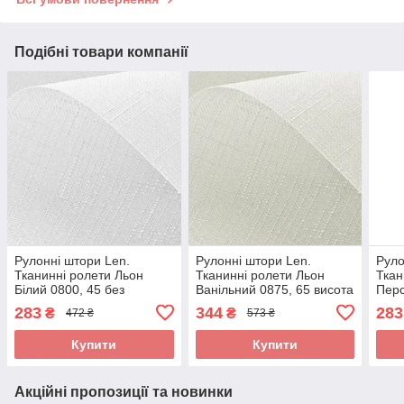
Подібні товари компанії
Рулонні штори Len.
Рулонні штори Len.
Руло
Тканинні ролети Льон
Тканинні ролети Льон
Ткан
Білий 0800, 45 без
Ванільний 0875, 65 висота
Перс
свердління
65x110 без свердління
свер
283
344
283
₴
₴
472 ₴
573 ₴
Купити
Купити
Акційні пропозиції та новинки