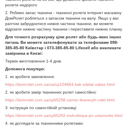
ролети недорого
2. Робимо запас тканини - тканинні ролети інтернет магазину
ДомРолет робляться з запасом тканини на валу. Якщо у вас
раптом забруднитися нижня частина тканини, ви можете
відрізати нижню частину тканини і переставити нижню планку.
Для точного розрахунку ціни ролет або будь-яких інших
питань Ви можете зателефонувати за телефонами 098-
385-85-80 Київстар і 073-385-85-80 Lifecell або викликати
замірника в Києві:
Термін виготовлення 1-4 днів.
Допомога покупцю:
1.
як зробити замовлення
:
https://domrolet.com.ua/ua/cp104864-kak-sdelat-zakaz.html
2. як зробити замір тканинних ролет самостійно:
https://domrolet.com.ua/cp65298-zamer-tkanevyh-rolet.html
3. інструкція по самостійній установці:
https://domrolet.com.ua/cp65292-instruktsiya-po-ustanovke.html
4. як доглядати за тканинними ролетами: