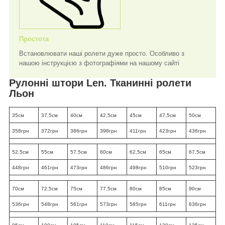
Простота
Встановлювати наші ролети дуже просто. Особливо з
нашою інструкцією з фотографіями на нашому сайті
Рулонні штори Len. Тканинні ролети
Льон
35см
37,5см
40см
42,5см
45см
47,5см
50см
358грн
372грн
386грн
398грн
411грн
423грн
436грн
52,5см
55см
57,5см
60см
62,5см
65см
67,5см
448грн
461грн
473грн
486грн
498грн
510грн
523грн
70см
72,5см
75см
77,5см
80см
85см
90см
536грн
548грн
561грн
573грн
585грн
611грн
636грн