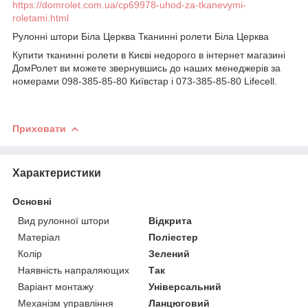
https://domrolet.com.ua/cp69978-uhod-za-tkanevymi-
roletami.html
Рулонні штори Біла Церква Тканинні ролети Біла Церква
Купити тканинні ролети в Києві недорого
в інтернет магазині
ДомРолет ви можете звернувшись до наших менеджерів за
номерами 098-385-85-80 Київстар і 073-385-85-80 Lifecell.
Приховати
Характеристики
Основні
Вид рулонної штори
Відкрита
Матеріал
Поліестер
Колір
Зелений
Наявність напраляющих
Так
Варіант монтажу
Універсальний
Механізм управління
Ланцюговий