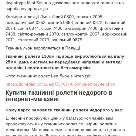
фурнітура Mini Set, що дозволяє нам надавати гарантію на
вироблену продукцію.
Кольори колекції Льон: білий 0800, теракот 2095,
помаранчевий 0852, жовтий 0858, зелений 0873, блакитний
2074, синій 0874, сірий 7436, аквамарин 7430, фіолетовий
7438, світло-рожевий 2070, світло-жовтий 2057, абрикосовий
2071, салатовий 2073, ванільний 0875.
Тканина льон виробляється в Польщі
Тканинні ролети 130см і ширше виробляються на валу
25мм, дана система не передбачає напрямні у вигляді
волосіні і поставляється без саморізів.
Фото тканинних ролет Len Льон в інтер'єрі:
https://domrolet.com.ua/pf35767-rulonnye-shtory-len.html
Купити тканинні ролети недорого в
інтернет-магазині
Чому варто замовити тканинні ролети недорого у нас:
1. Чесний прорахунок ціни.- у багатьох компаніях вам
прораховують ціну тканинних ролет по ширині ролети з
механізмом. Ми ж вважаємо за ширину тканини, а це кожна
тканинні ролети на 35 мм, що дозволяє зробити тканинні