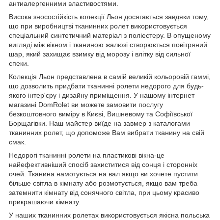
антиалергенними властивостями.
Висока зносостійкість колекції Льон досягається завдяки тому,
що при виробництві тканинних ролет використовується
спеціальний синтетичний матеріал з поліестеру. В опущеному
вигляді між вікном і тканиною жалюзі створюється повітряний
шар, який захищає взимку від морозу і влітку від сильної
спеки.
Колекція Льон представлена в самій великій кольоровій гаммі,
що дозволить придбати тканинні ролети недорого для будь-
якого інтер'єру і дизайну приміщення. У нашому інтернет
магазині DomRolet ви можете замовити послугу
безкоштовного виміру в Києві, Вишневому та Софіївської
Борщагівки. Наш майстер виїде на завмер з каталогами
тканинних ролет, що допоможе Вам вибрати тканину на свій
смак.
Недорогі тканинні ролети на пластикові вікна-це
найефективніший спосіб захиститися від сонця і сторонніх
очей. Тканина намотується на вал якщо ви хочете пустити
більше світла в кімнату або розмотується, якщо вам треба
затемнити кімнату від сонячного світла, при цьому красиво
прикрашаючи кімнату.
У наших тканинних ролетах використовується якісна польська