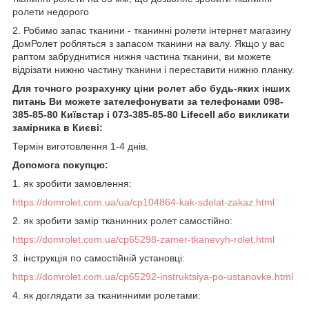
ролети недорого
2. Робимо запас тканини - тканинні ролети інтернет магазину
ДомРолет робляться з запасом тканини на валу. Якщо у вас
раптом забруднитися нижня частина тканини, ви можете
відрізати нижню частину тканини і переставити нижню планку.
Для точного розрахунку ціни ролет або будь-яких інших
питань Ви можете зателефонувати за телефонами 098-
385-85-80 Київстар і 073-385-85-80 Lifecell або викликати
замірника в Києві:
Термін виготовлення 1-4 днів.
Допомога покупцю:
1.
як зробити замовлення
:
https://domrolet.com.ua/ua/cp104864-kak-sdelat-zakaz.html
2. як зробити замір тканинних ролет самостійно:
https://domrolet.com.ua/cp65298-zamer-tkanevyh-rolet.html
3. інструкція по самостійній установці:
https://domrolet.com.ua/cp65292-instruktsiya-po-ustanovke.html
4. як доглядати за тканинними ролетами: