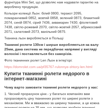
фурнітура Mini Set, що дозволяє нам надавати гарантію на
вироблену продукцію.
Кольори колекції Льон: білий 0800, теракот 2095,
помаранчевий 0852, жовтий 0858, зелений 0873, блакитний
2074, синій 0874, сірий 7436, аквамарин 7430, фіолетовий
7438, світло-рожевий 2070, світло-жовтий 2057, абрикосовий
2071, салатовий 2073, ванільний 0875.
Тканина льон виробляється в Польщі
Тканинні ролети 130см і ширше виробляються на валу
25мм, дана система не передбачає напрямні у вигляді
волосіні і поставляється без саморізів.
Фото тканинних ролет Len Льон в інтер'єрі:
https://domrolet.com.ua/pf35767-rulonnye-shtory-len.html
Купити тканинні ролети недорого в
інтернет-магазині
Чому варто замовити тканинні ролети недорого у нас:
1. Чесний прорахунок ціни.- у багатьох компаніях вам
прораховують ціну тканинних ролет по ширині ролети з
механізмом. Ми ж вважаємо за ширину тканини, а це кожна
тканинні ролети на 35 мм, що дозволяє зробити тканинні