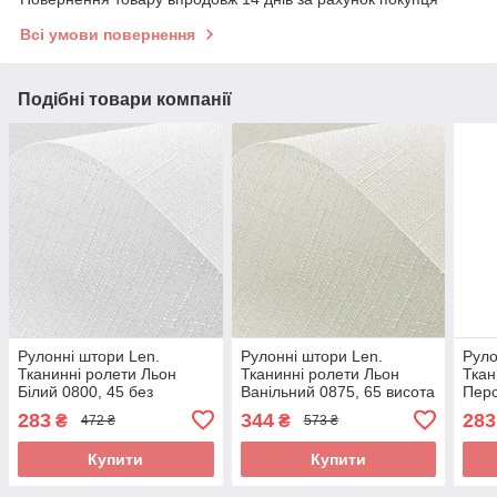
Всі умови повернення
Подібні товари компанії
Рулонні штори Len.
Рулонні штори Len.
Руло
Тканинні ролети Льон
Тканинні ролети Льон
Ткан
Білий 0800, 45 без
Ванільний 0875, 65 висота
Перс
свердління
65x110 без свердління
свер
283
344
283
₴
₴
472 ₴
573 ₴
Купити
Купити