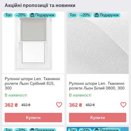
Акційні пропозиції та новинки
Топ
–20%
Подарунок
Топ
–20%
Подарунок
Рулонні штори Len. Тканинні
ролети Льон Срібний 815,
Рулонні штори Len. Тканинні
300
ролети Льон Білий 0800, 300
В наявності
В наявності
362
362
₴
₴
452 ₴
452 ₴
Купити
Купити
Топ
–20%
Подарунок
Топ
–20%
Подарунок