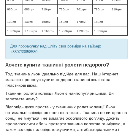
95см
100см
105см
110см
115см
120см
125см
660грн
686грн
710грн
735грн
761грн
785грн
810грн
130см
140см
150см
160см
170см
180см
1 039грн
1 102грн
1 166грн
1 229грн
1 293грн
1 356грн
Для прорахунку надішліть свої розміри на вайбер:
+380733858580
Хочете купити тканинні ролети недорого?
Тоді тканина льон ідеально підійде для вас. Наш інтернет
магазин пропонує купити недорогі тканинні жалюзі на
пластикові вікна,
Тканинні ролети колекції Льон є найпопулярнішими. Ви
запитаєте чому?
Відповідь дуже проста - у тканинних ролет колекції Льон
оптимальні співвідношення ціна-якість. Тканина не вигорає на
сонці, не мнуться і не вимагає особливого догляду, досить
пропилососити або ж протерти тканина вологою ганчіркою, а
також володіє пиловідштовхуючими, антибактеріальними і