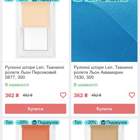
Рулонні штори Len. Тканинні
Рулонні штори Len. Тканинні
ролети Льон Персиковий
ролети Льон Аквамарин
0877, 300
7430, 300
В наявності
В наявності
362
362
₴
₴
452 ₴
452 ₴
Купити
Купити
Топ
–20%
Подарунок
Топ
–20%
Подарунок