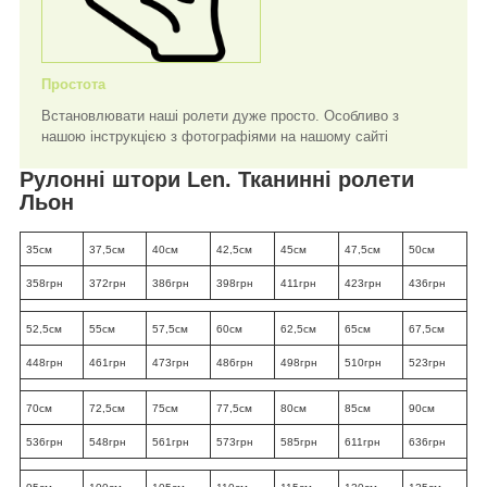
Простота
Встановлювати наші ролети дуже просто. Особливо з
нашою інструкцією з фотографіями на нашому сайті
Рулонні штори Len. Тканинні ролети
Льон
35см
37,5см
40см
42,5см
45см
47,5см
50см
358грн
372грн
386грн
398грн
411грн
423грн
436грн
52,5см
55см
57,5см
60см
62,5см
65см
67,5см
448грн
461грн
473грн
486грн
498грн
510грн
523грн
70см
72,5см
75см
77,5см
80см
85см
90см
536грн
548грн
561грн
573грн
585грн
611грн
636грн