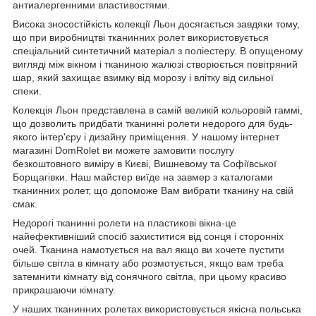
антиалергенними властивостями.
Висока зносостійкість колекції Льон досягається завдяки тому,
що при виробництві тканинних ролет використовується
спеціальний синтетичний матеріал з поліестеру. В опущеному
вигляді між вікном і тканиною жалюзі створюється повітряний
шар, який захищає взимку від морозу і влітку від сильної
спеки.
Колекція Льон представлена в самій великій кольоровій гаммі,
що дозволить придбати тканинні ролети недорого для будь-
якого інтер'єру і дизайну приміщення. У нашому інтернет
магазині DomRolet ви можете замовити послугу
безкоштовного виміру в Києві, Вишневому та Софіївської
Борщагівки. Наш майстер виїде на завмер з каталогами
тканинних ролет, що допоможе Вам вибрати тканину на свій
смак.
Недорогі тканинні ролети на пластикові вікна-це
найефективніший спосіб захиститися від сонця і сторонніх
очей. Тканина намотується на вал якщо ви хочете пустити
більше світла в кімнату або розмотується, якщо вам треба
затемнити кімнату від сонячного світла, при цьому красиво
прикрашаючи кімнату.
У наших тканинних ролетах використовується якісна польська