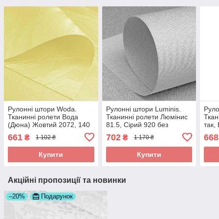
Рулонні штори Woda.
Рулонні штори Luminis.
Руло
Тканинні ролети Вода
Тканинні ролети Люмінис
Ткан
(Дюна) Жовтий 2072, 140
81.5, Сірий 920 без
так,
свердління
свер
661
702
668
₴
₴
1 102 ₴
1 170 ₴
Купити
Купити
Акційні пропозиції та новинки
–20%
Подарунок