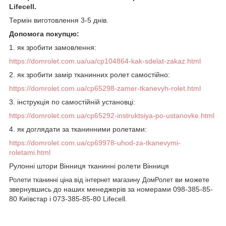
Lifecell.
Термін виготовлення 3-5 днів.
Допомога покупцю:
1.
як зробити замовлення
:
https://domrolet.com.ua/ua/cp104864-kak-sdelat-zakaz.html
2. як зробити замір тканинних ролет самостійно:
https://domrolet.com.ua/cp65298-zamer-tkanevyh-rolet.html
3. інструкція по самостійній установці:
https://domrolet.com.ua/cp65292-instruktsiya-po-ustanovke.html
4. як доглядати за тканинними ролетами:
https://domrolet.com.ua/cp69978-uhod-za-tkanevymi-
roletami.html
Рулонні штори Вінниця тканинні ролети Вінниця
ви можете
Ролети тканинні ціна від інтернет магазину ДомРолет
звернувшись до наших менеджерів за номерами 098-385-85-
80 Київстар і 073-385-85-80 Lifecell.