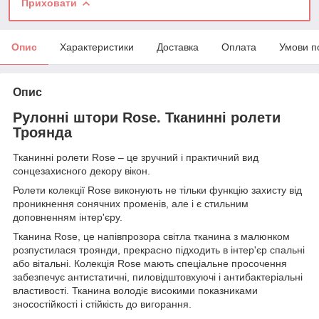
Приховати
Опис
Характеристики
Доставка
Оплата
Умови п
Опис
Рулонні штори Rose. Тканинні ролети
Троянда
Тканинні ролети Rose – це зручний і практичний вид
сонцезахисного декору вікон.
Ролети колекції Rose виконують не тільки функцію захисту від
проникнення сонячних променів, але і є стильним
доповненням інтер'єру.
Тканина Rose, це напівпрозора світла тканина з малюнком
розпустилася троянди, прекрасно підходить в інтер'єр спальні
або вітальні. Колекція Rose мають спеціальне просочення
забезпечує антистатичні, пиловідштовхуючі і антибактеріальні
властивості. Тканина володіє високими показниками
зносостійкості і стійкість до вигорання.