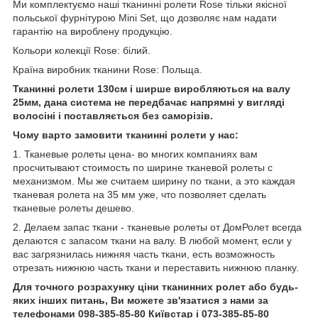
Ми комплектуємо наші тканинні ролети Rose тільки якісної
польської фурнітурою Mini Set, що дозволяє нам надати
гарантію на вироблену продукцію.
Кольори колекції Rose: білий.
Країна виробник тканини Rose: Польща.
Тканинні ролети 130см і ширше виробляються на валу
25мм, дана система не передбачає напрямні у вигляді
волосіні і поставляється без саморізів.
Чому варто замовити тканинні ролети у нас:
1. Тканевые ролеты цена- во многих компаниях вам
просчитывают стоимость по ширине тканевой ролеты с
механизмом. Мы же считаем ширину по ткани, а это каждая
тканевая ролета на 35 мм уже, что позволяет сделать
тканевые ролеты дешево.
2. Делаем запас ткани - тканевые ролеты от ДомРолет всегда
делаются с запасом ткани на валу. В любой момент, если у
вас загрязнилась нижняя часть ткани, есть возможность
отрезать нижнюю часть ткани и переставить нижнюю планку.
Для точного розрахунку ціни тканинних ролет або будь-
яких інших питань, Ви можете зв'язатися з нами за
телефонами 098-385-85-80 Київстар і 073-385-85-80