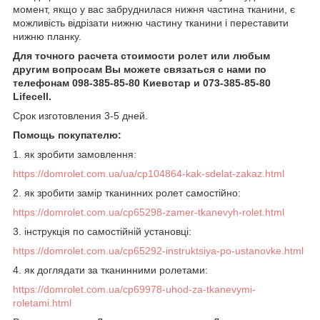
момент, якщо у вас забруднилася нижня частина тканини, є
можливість відрізати нижню частину тканини і переставити
нижню планку.
Для точного расчета стоимости ролет или любым
другим вопросам Вы можете связаться с нами по
телефонам 098-385-85-80 Киевстар и 073-385-85-80
Lifecell.
Срок изготовления 3-5 дней.
Помощь покупателю:
1.
як зробити замовлення
:
https://domrolet.com.ua/ua/cp104864-kak-sdelat-zakaz.html
2. як зробити замір тканинних ролет самостійно:
https://domrolet.com.ua/cp65298-zamer-tkanevyh-rolet.html
3. інструкція по самостійній установці:
https://domrolet.com.ua/cp65292-instruktsiya-po-ustanovke.html
4. як доглядати за тканинними ролетами:
https://domrolet.com.ua/cp69978-uhod-za-tkanevymi-
roletami.html