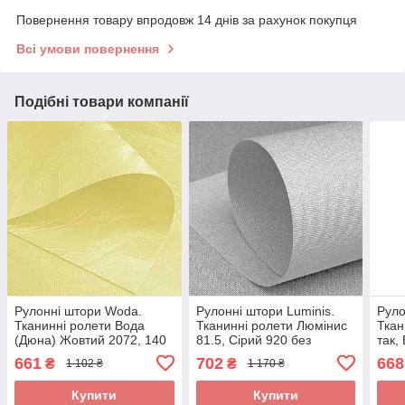
Повернення товару впродовж 14 днів за рахунок покупця
Всі умови повернення
Подібні товари компанії
Рулонні штори Woda.
Рулонні штори Luminis.
Руло
Тканинні ролети Вода
Тканинні ролети Люмінис
Ткан
(Дюна) Жовтий 2072, 140
81.5, Сірий 920 без
так,
свердління
свер
661
702
668
₴
₴
1 102 ₴
1 170 ₴
Купити
Купити