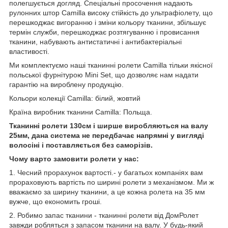
полегшується догляд. Спеціальні просочення надають
рулонних штор Camilla високу стійкість до ультрафіолету, що
перешкоджає вигоранню і зміни кольору тканини, збільшує
термін служби, перешкоджає розтягуванню і провисання
тканини, набувають антистатичні і антибактеріальні
властивості.
Ми комплектуємо наші тканинні ролети Camilla тільки якісної
польської фурнітурою Mini Set, що дозволяє нам надати
гарантію на вироблену продукцію.
Кольори колекції Camilla: білий, жовтий
Країна виробник тканини Camilla: Польща.
Тканинні ролети 130см і ширше виробляються на валу
25мм, дана система не передбачає напрямні у вигляді
волосіні і поставляється без саморізів.
Чому варто замовити ролети у нас:
1. Чесний прорахунок вартості.- у багатьох компаніях вам
прораховують вартість по ширині ролети з механізмом. Ми ж
вважаємо за ширину тканини, а це кожна ролета на 35 мм
вужче, що економить гроші.
2. Робимо запас тканини - тканинні ролети від ДомРолет
завжди робляться з запасом тканини на валу. У будь-який