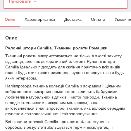
Приховати
Опис
Характеристики
Доставка
Оплата
Умови п
Опис
Рулонні штори Camilla. Тканинні ролети Ромашки
Тканинні ролети використовуються не тільки в якості захисту
від сонця, але і як декоративний елемент. Рулонні штори
Camilla ідеально підходять для скління практично всіх видів
вікон і будь-яких типів приміщень, чудово поєднуються з будь-
яким інтер'єром.
Напівпрозора тканина колекції Camilla з яскравим і щільним
зображенням шикарних ромашок не залишить байдужими
любителів натуральних відтінків і чистої природи. Тканина
володіє інтенсивним і яскравим малюнком, вона
виготовляється з напівпрозорої тканини, яка володіє середнім
ступенем світлопоглинання і світлопропускання.
Всі тканини колекції Camilla проходять кілька ступенів
обробки, в результаті збільшується термін експлуатації і