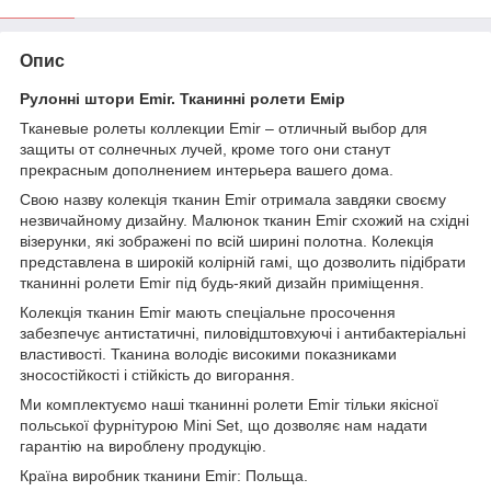
Опис
Рулонні штори Emir. Тканинні ролети Емір
Тканевые ролеты коллекции Emir – отличный выбор для
защиты от солнечных лучей, кроме того они станут
прекрасным дополнением интерьера вашего дома.
Свою назву колекція тканин Emir отримала завдяки своєму
незвичайному дизайну. Малюнок тканин Emir схожий на східні
візерунки, які зображені по всій ширині полотна. Колекція
представлена в широкій колірній гамі, що дозволить підібрати
тканинні ролети Emir під будь-який дизайн приміщення.
Колекція тканин Emir мають спеціальне просочення
забезпечує антистатичні, пиловідштовхуючі і антибактеріальні
властивості. Тканина володіє високими показниками
зносостійкості і стійкість до вигорання.
Ми комплектуємо наші тканинні ролети Emir тільки якісної
польської фурнітурою Mini Set, що дозволяє нам надати
гарантію на вироблену продукцію.
Країна виробник тканини Emir: Польща.