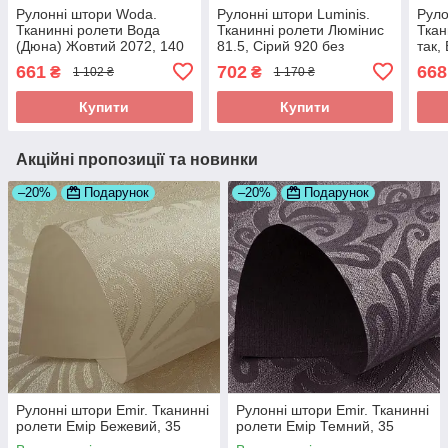
Рулонні штори Woda.
Рулонні штори Luminis.
Руло
Тканинні ролети Вода
Тканинні ролети Люмінис
Ткан
(Дюна) Жовтий 2072, 140
81.5, Сірий 920 без
так,
свердління
свер
661
702
668
₴
₴
1 102 ₴
1 170 ₴
Купити
Купити
Акційні пропозиції та новинки
–20%
Подарунок
–20%
Подарунок
Рулонні штори Emir. Тканинні
Рулонні штори Emir. Тканинні
ролети Емір Бежевий, 35
ролети Емір Темний, 35