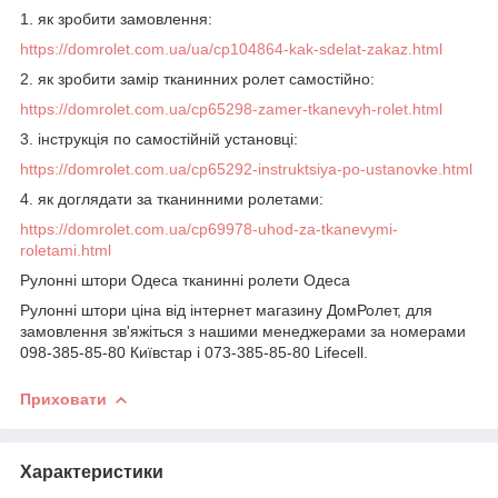
1.
як зробити замовлення
:
https://domrolet.com.ua/ua/cp104864-kak-sdelat-zakaz.html
2. як зробити замір тканинних ролет самостійно:
https://domrolet.com.ua/cp65298-zamer-tkanevyh-rolet.html
3. інструкція по самостійній установці:
https://domrolet.com.ua/cp65292-instruktsiya-po-ustanovke.html
4. як доглядати за тканинними ролетами:
https://domrolet.com.ua/cp69978-uhod-za-tkanevymi-
roletami.html
Рулонні штори Одеса тканинні ролети Одеса
Рулонні штори ціна від інтернет магазину ДомРолет, для
замовлення зв'яжіться з нашими менеджерами за номерами
098-385-85-80 Київстар і 073-385-85-80 Lifecell.
Приховати
Характеристики