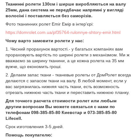
Тканинні ролети 130см і ширше виробляються на валу
25мм, дана система не передбачає напрямні у вигляді
волосіні і поставляється без саморізів.
Фото тканинних ролет Emir Емір в інтер'єрі:
https://domrolet.com.ua/pf35764-rulonnye-shtory-emir.html
Чому варто замовити ролети у нас:
1. Чесний прорахунок вартості.- у багатьох компаніях вам
прораховують вартість по ширині ролети з механізмом. Ми ж
вважаємо за ширину тканини, а це кожна ролета на 35 мм
вужче, що економить гроші.
2. Делаем запас ткани - тканевые ролеты от ДомРолет всегда
делаются с запасом ткани на валу. В любой момент, если у
вас загрязнилась нижняя часть ткани, есть возможность
отрезать нижнюю часть ткани и переставить нижнюю планку.
Для точного расчета стоимости ролет или любым
другим вопросам Вы можете связаться с нами по
телефонам 098-385-85-80 Киевстар и 073-385-85-80
Lifecell.
Срок изготовления 3-5 дней.
Помощь покупателю: