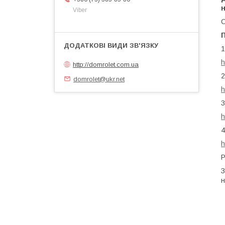
н
Viber
С
1
h
http://domrolet.com.ua
2
domrolet@ukr.net
h
3
h
4
h
Р
З
н