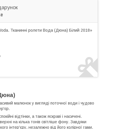
дарунок
 ₴
oda. Тканинні ролети Вода (Дюна) Білий 2018»
р
Дюна)
асивий малюнок у вигляді поточної води і чудово
р'єр.
кійні відтінки, а також яскраві і насичені.
ерхні на кілька тонів світліше фону. Завдяки
го інтер'єру, незалежно від його колірної гами.