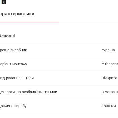
арактеристики
Основні
раїна виробник
Україна
аріант монтажу
Універса
ид рулонної штори
Відкрита
екоративна особливість тканини
З малюн
овжина виробу
1800 мм