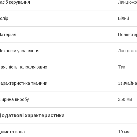
асіб керування
Ланцюжо
олір
Білий
атеріал
Поліесте
еханізм управління
Ланцюго
аявність напраляющих
Так
арактеристика тканини
Звичайна
ирина виробу
350 мм
Додаткові характеристики
іаметр вала
19 мм