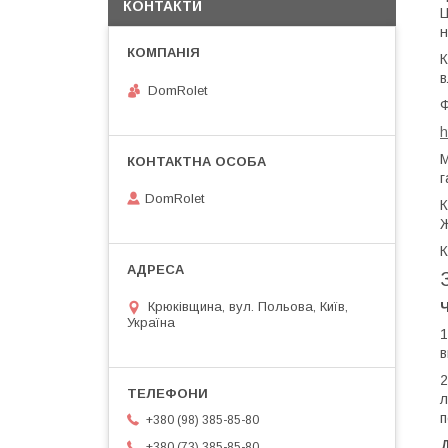
КОНТАКТИ
Ц
н
К
в
DomRolet
Ф
h
М
г
DomRolet
К
Ж
К
Ч
Крюківщина, вул. Польова, Київ,
Україна
1
в
2
л
п
+380 (98) 385-85-80
+380 (73) 385-85-80