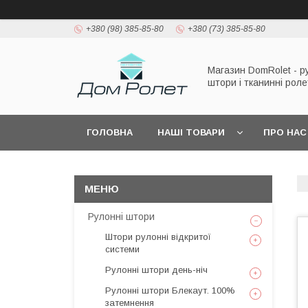
+380 (98) 385-85-80
+380 (73) 385-85-80
Магазин DomRolet - р
штори і тканинні рол
ГОЛОВНА
НАШІ ТОВАРИ
ПРО НАС
Рулонні штори
Штори рулонні відкритої
системи
Рулонні штори день-ніч
Рулонні штори Блекаут. 100%
затемнення