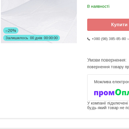
В наявності
Купити
–20%
Залишилось
0
0
днів
0
0
0
0
0
0
+380 (98) 385-85-80
повернення товару п
У компанії підключені
будь-який товар не п