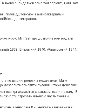
 в якому знайдеться саме той варіант, який Вам
і, пиловідштовхуючі і антибактеріальні
стійкість до вигорання.
 фурнітурою Mini Set, що дозволяє нам надати
жевий 1839, Блакитний 1840, Абрикосовий 1844,
с:
тість по ширині ролети з механізмом. Ми ж
 що дозволить замовити рулонні штори дешевше.
ет всегда делаются с запасом ткани на валу. В
озможность отрезать нижнюю часть ткани и
другим вопросам Вы можете связаться с