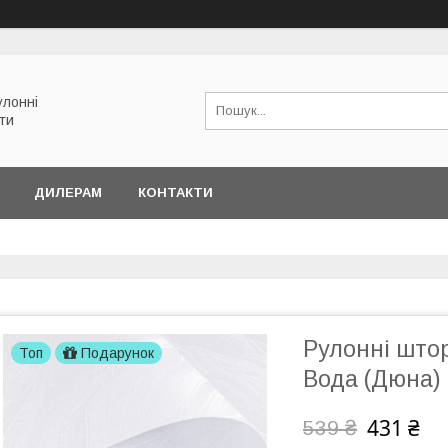
улонні
ети
ДИЛЕРАМ
КОНТАКТИ
Рулонні што
Топ
Подарунок
Вода (Дюна) 
431 ₴
539 ₴