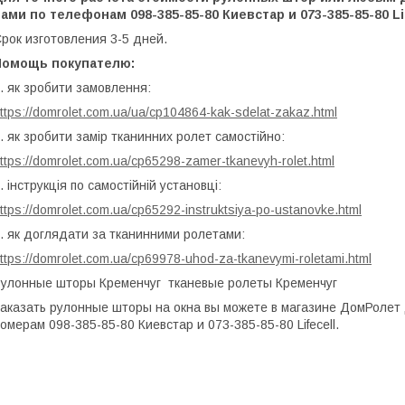
ами по телефонам 098-385-85-80 Киевстар и 073-385-85-80 Lif
рок изготовления 3-5 дней.
Помощь покупателю:
. як зробити замовлення
:
ttps://domrolet.com.ua/ua/cp104864-kak-sdelat-zakaz.html
. як зробити замір тканинних ролет самостійно:
ttps://domrolet.com.ua/cp65298-zamer-tkanevyh-rolet.html
. інструкція по самостійній установці:
ttps://domrolet.com.ua/cp65292-instruktsiya-po-ustanovke.html
. як доглядати за тканинними ролетами:
ttps://domrolet.com.ua/cp69978-uhod-za-tkanevymi-roletami.html
улонные шторы Кременчуг тканевые ролеты Кременчуг
аказать рулонные шторы на окна вы можете в магазине ДомРолет
омерам 098-385-85-80 Киевстар и 073-385-85-80 Lifecell.