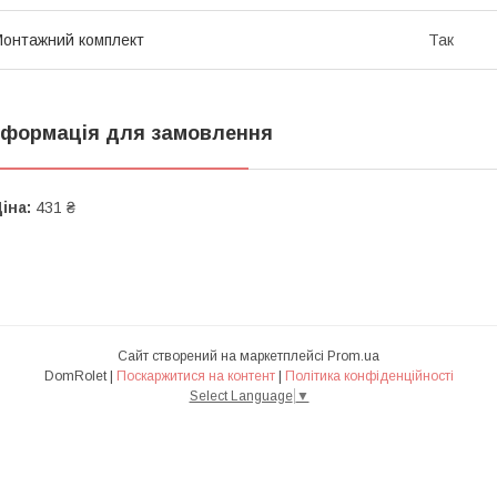
онтажний комплект
Так
нформація для замовлення
іна:
431 ₴
Сайт створений на маркетплейсі
Prom.ua
DomRolet |
Поскаржитися на контент
|
Політика конфіденційності
Select Language
▼