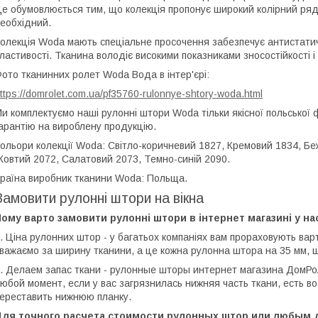
е обумовлюється тим, що колекція пропонує широкий колірний ряд,
еобхідний.
олекція Woda мають спеціальне просочення забезпечує антистатичн
ластивості. Тканина володіє високими показниками зносостійкості і 
ото тканинних ролет Woda Вода в інтер'єрі:
ttps://domrolet.com.ua/pf35760-rulonnye-shtory-woda.html
и комплектуємо наші рулонні штори Woda тільки якісної польської
арантію на вироблену продукцію.
ольори колекції Woda: Світло-коричневий 1827, Кремовий 1834, Бе
овтий 2072, Салатовий 2073, Темно-синій 2090.
раїна виробник тканини Woda: Польща.
Замовити рулонні штори на вікна
ому варто замовити рулонні штори в інтернет магазині у на
. Ціна рулонних штор - у багатьох компаніях вам прораховують вар
важаємо за ширину тканини, а це кожна рулонна штора на 35 мм,
. Делаем запас ткани - рулонные шторы интернет магазина ДомРол
юбой момент, если у вас загрязнилась нижняя часть ткани, есть в
ереставить нижнюю планку.
Для точного расчета стоимости рулонных штор или любым 