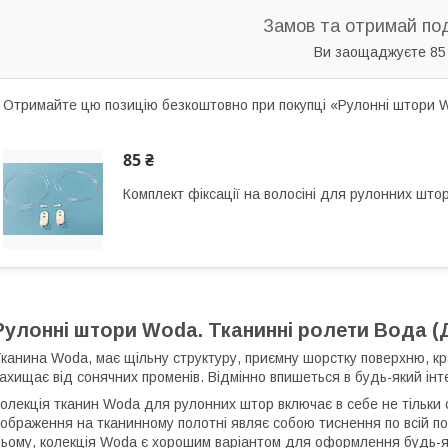
Замов та отримай по
Ви заощаджуєте 85
Отримайте цю позицію безкоштовно при покупці «Рулонні штори W
85 ₴
Комплект фіксації на волосіні для рулонних што
Рулонні штори Woda. Тканинні ролети Вода (
канина Woda, має щільну структуру, приємну шорстку поверхню, кр
ахищає від сонячних променів. Відмінно впишеться в будь-який інте
олекція тканин Woda для рулонних штор включає в себе не тільки спо
ображення на тканинному полотні являє собою тиснення по всій пов
ьому, колекція Woda є хорошим варіантом для оформлення будь-яко