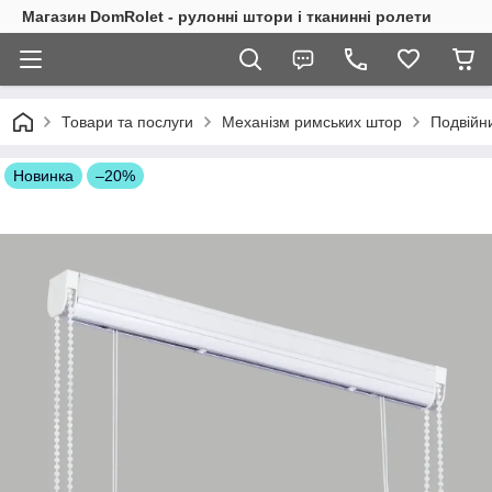
Магазин DomRolet - рулонні штори і тканинні ролети
Товари та послуги
Механізм римських штор
Подвійн
Новинка
–20%